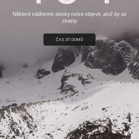
Některé nádherné stezky nelze objevit,
aniž by se
ztratily
ČAS JÍT DOMŮ