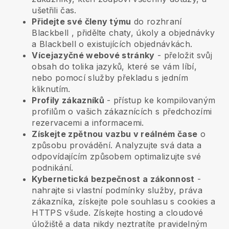
ušetřili čas.
Přidejte své členy týmu
do rozhraní
Blackbell
, přidělte chaty, úkoly a objednávky
a
Blackbell
o existujících objednávkách.
Vícejazyčné webové stránky
- přeložit svůj
obsah do tolika jazyků, které se vám líbí,
nebo pomocí služby překladu s jedním
kliknutím.
Profily zákazníků
- přístup ke kompilovaným
profilům o vašich zákaznících s předchozími
rezervacemi a informacemi.
Získejte zpětnou vazbu v reálném čase
o
způsobu provádění. Analyzujte svá data a
odpovídajícím způsobem optimalizujte své
podnikání.
Kybernetická bezpečnost a zákonnost
-
nahrajte si vlastní podmínky služby, práva
zákazníka, získejte pole souhlasu s cookies a
HTTPS všude. Získejte hosting a cloudové
úložiště a data nikdy neztratíte pravidelným