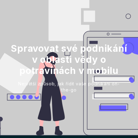
Spravovat své podnikání
v oblasti vědy o
potravinách v mobilu
Největší způsob, jak řídit vaše podnikání on-
the-go