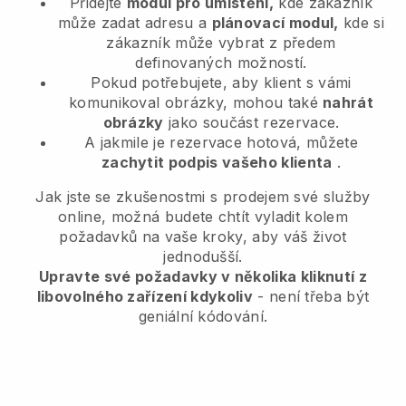
Přidejte
modul pro umístění,
kde zákazník
může zadat adresu a
plánovací modul,
kde si
zákazník může vybrat z předem
definovaných možností.
Pokud potřebujete, aby klient s vámi
komunikoval obrázky, mohou také
nahrát
obrázky
jako součást rezervace.
A jakmile je rezervace hotová, můžete
zachytit podpis vašeho klienta
.
Jak jste se zkušenostmi s prodejem své služby
online, možná budete chtít vyladit kolem
požadavků na vaše kroky, aby váš život
jednodušší.
Upravte své požadavky v několika kliknutí z
libovolného zařízení kdykoliv
- není třeba být
geniální kódování.