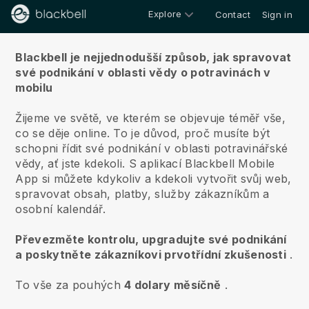
Explore
Contact
Sign in
O nás
Blackbell je nejjednodušší způsob, jak spravovat
své podnikání v oblasti vědy o potravinách v
mobilu
Žijeme ve světě, ve kterém se objevuje téměř vše,
co se děje online.
To je důvod, proč musíte být
schopni řídit své podnikání v oblasti potravinářské
vědy, ať jste kdekoli.
S aplikací
Blackbell
Mobile
App si můžete kdykoliv a kdekoli vytvořit svůj web,
spravovat obsah, platby, služby zákazníkům a
osobní kalendář.
Převezměte kontrolu, upgradujte své podnikání
a poskytněte zákazníkovi prvotřídní zkušenosti
.
To vše za pouhých
4 dolary měsíčně
.