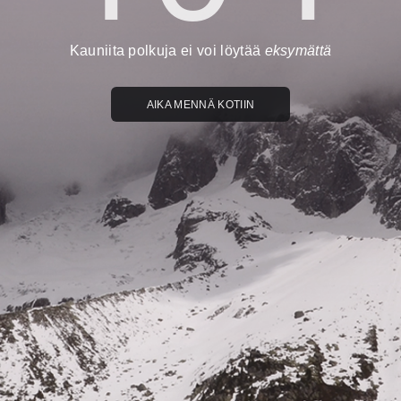
Kauniita polkuja ei voi löytää
eksymättä
AIKA MENNÄ KOTIIN