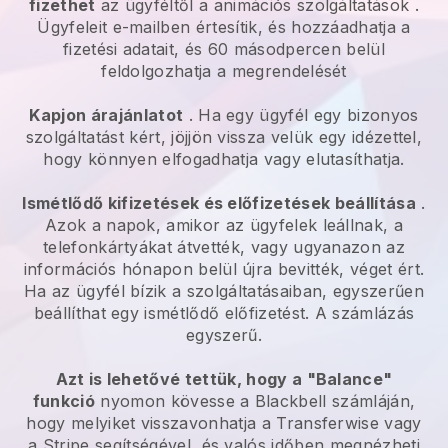
fizethet
az ügyféltől a
animációs szolgáltatások
.
Ügyfeleit e-mailben értesítik, és hozzáadhatja a
fizetési adatait, és 60 másodpercen belül
feldolgozhatja a megrendelését
Kapjon árajánlatot
. Ha egy ügyfél egy bizonyos
szolgáltatást kért, jöjjön vissza velük egy idézettel,
hogy könnyen elfogadhatja vagy elutasíthatja.
Ismétlődő kifizetések és előfizetések beállítása
.
Azok a napok, amikor az ügyfelek leállnak, a
telefonkártyákat átvették, vagy ugyanazon az
információs hónapon belül újra bevitték, véget ért.
Ha az ügyfél bízik a szolgáltatásaiban, egyszerűen
beállíthat egy ismétlődő előfizetést. A számlázás
egyszerű.
Azt is lehetővé tettük, hogy a "Balance"
funkció
nyomon kövesse a
Blackbell
számláján,
hogy melyiket visszavonhatja a Transferwise vagy
a Stripe segítségével, és valós időben megnézheti