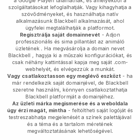
a Google Playen találhatnak, és amelyekből a
szolgáltatásokat lefoglalhatják. Vagy kihagyhatja a
szövődményeket, és használhatja natív
alkalmazásunk
Blackbell
alkalmazását, ahol
ügyfelei megtalálhatják a platformot.
Regisztrálja saját domainnevét
-
Adjon
professzionális és sima pillantást az animáló
üzletének
. Ha megvásárolja a domain nevet
Blackbell
, hagyja ki a műszaki konfigurációkat, és
csak néhány kattintással kapja meg saját .com-
webhelyét, és elvégezzük a munkát.
Vagy csatlakoztasson egy meglévő eszközt
- ha
már rendelkezik saját domainjével, de
Blackbell
szeretne használni, könnyen csatlakoztathatja
Blackbell
platformját a domainjéhez.
Az üzleti márka megismerése és a weboldala
úgy érzi magát, mintha
- feltöltheti saját logóját és
testreszabhatja megjelenését a színek palettájával
és a téma és a tartalom méretének
megváltoztatásának lehetőségével.