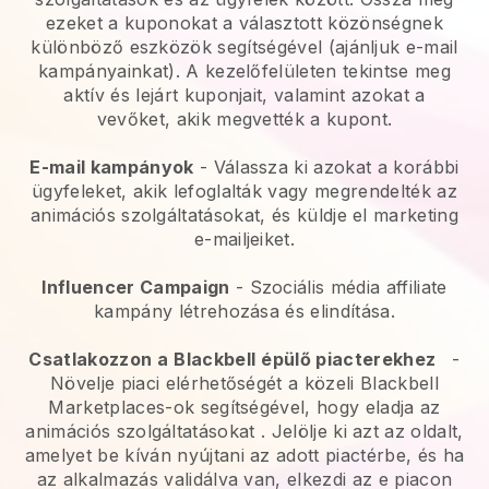
ezeket a kuponokat a választott közönségnek
különböző eszközök segítségével (ajánljuk e-mail
kampányainkat). A kezelőfelületen tekintse meg
aktív és lejárt kuponjait, valamint azokat a
vevőket, akik megvették a kupont.
E-mail kampányok
-
Válassza ki azokat a korábbi
ügyfeleket, akik lefoglalták vagy megrendelték az
animációs szolgáltatásokat, és küldje el marketing
e-mailjeiket.
Influencer Campaign
- Szociális média affiliate
kampány létrehozása és elindítása.
Csatlakozzon a
Blackbell
épülő piacterekhez
-
Növelje piaci elérhetőségét a közeli Blackbell
Marketplaces-ok segítségével, hogy eladja az
animációs szolgáltatásokat
. Jelölje ki azt az oldalt,
amelyet be kíván nyújtani az adott piactérbe, és ha
az alkalmazás validálva van, elkezdi az e piacon