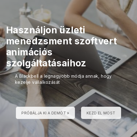
Használjon üzleti
menedzsment szoftvert
animációs
szolgáltatásaihoz
A Blackbell a legnagyobb módja annak, hogy
kezelje vállalkozását
PRÓBÁLJA KI A DEMÓT »
KEZD EL MOST