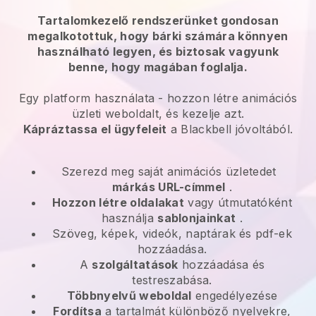
Tartalomkezelő rendszerünket gondosan
megalkotottuk, hogy bárki számára könnyen
használható legyen, és biztosak vagyunk
benne, hogy magában foglalja.
Egy platform használata -
hozzon létre animációs
üzleti weboldalt, és kezelje azt.
Kápráztassa el ügyfeleit
a
Blackbell
jóvoltából.
Szerezd meg saját animációs üzletedet
márkás URL-címmel
.
Hozzon létre oldalakat
vagy útmutatóként
használja
sablonjainkat
.
Szöveg, képek, videók, naptárak és pdf-ek
hozzáadása.
A
szolgáltatások
hozzáadása és
testreszabása.
Többnyelvű weboldal
engedélyezése
Fordítsa
a tartalmát különböző nyelvekre,