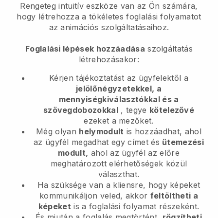
Rengeteg intuitív eszköze van az Ön számára,
hogy létrehozza a tökéletes foglalási folyamatot
az animációs szolgáltatásaihoz.
Foglalási lépések hozzáadása
szolgáltatás
létrehozásakor:
Kérjen tájékoztatást az ügyfelektől a
jelölőnégyzetekkel, a
mennyiségkiválasztókkal és a
szövegdobozokkal
, tegye
kötelezővé
ezeket a mezőket.
Még olyan
helymodult
is hozzáadhat, ahol
az ügyfél megadhat egy címet és
ütemezési
modult,
ahol az ügyfél az előre
meghatározott elérhetőségek közül
választhat.
Ha szüksége van a kliensre, hogy képeket
kommunikáljon veled, akkor
feltöltheti a
képeket
is a foglalási folyamat részeként.
És miután a foglalás megtörtént,
rögzítheti