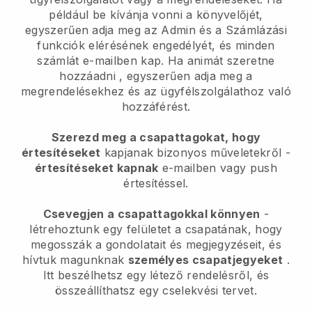
például be kívánja vonni a könyvelőjét,
egyszerűen adja meg az Admin és a Számlázási
funkciók elérésének engedélyét, és minden
számlát e-mailben kap.
Ha animát szeretne
hozzáadni
, egyszerűen adja meg a
megrendelésekhez és az ügyfélszolgálathoz való
hozzáférést.
Szerezd meg a csapattagokat, hogy
értesítéseket
kapjanak bizonyos műveletekről -
értesítéseket kapnak
e-mailben vagy push
értesítéssel.
Csevegjen a csapattagokkal könnyen
-
létrehoztunk egy felületet a csapatának, hogy
megosszák a gondolatait és megjegyzéseit, és
hívtuk magunknak
személyes csapatjegyeket
.
Itt beszélhetsz egy létező rendelésről, és
összeállíthatsz egy cselekvési tervet.