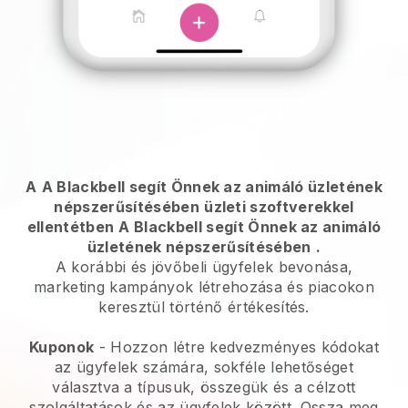
A
A Blackbell segít Önnek az animáló üzletének
népszerűsítésében
üzleti szoftverekkel
ellentétben
A Blackbell segít Önnek az animáló
üzletének népszerűsítésében
.
A korábbi és jövőbeli ügyfelek bevonása,
marketing kampányok létrehozása és piacokon
keresztül történő értékesítés.
Kuponok
- Hozzon létre kedvezményes kódokat
az ügyfelek számára, sokféle lehetőséget
választva a típusuk, összegük és a célzott
szolgáltatások és az ügyfelek között. Ossza meg