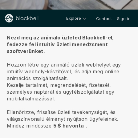
Explore
Contact
Sign in
Rólunk
Nézd meg az animáló üzleted Blackbell-el,
fedezze fel intuitív üzleti menedzsment
szoftverünket.
Hozzon létre egy animáló üzleti webhelyet egy
intuitív webhely-készítővel, és adja meg online
animációs szolgáltatásait.
Kezelje tartalmát, megrendelését, fizetését,
személyes naptárát és ügyfélszolgálatát egy
mobilalkalmazással.
Ellenőrizze, frissítse üzleti tevékenységét, és
világszínvonalú élményt nyújtson ügyfeleinek.
Mindez mindössze
5 $ havonta
.