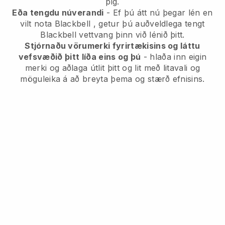
þig.
Eða tengdu núverandi
- Ef þú átt nú þegar lén en
vilt nota
Blackbell
, getur þú auðveldlega tengt
Blackbell
vettvang þinn við lénið þitt.
Stjórnaðu vörumerki fyrirtækisins og láttu
vefsvæðið þitt líða eins og þú
- hlaða inn eigin
merki og aðlaga útlit þitt og lit með litavali og
möguleika á að breyta þema og stærð efnisins.