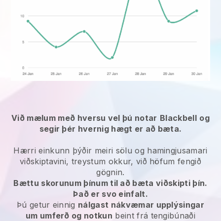
Við mælum með hversu vel þú notar
Blackbell
og
segir þér hvernig hægt er að bæta.
Hærri einkunn þýðir meiri sölu og hamingjusamari
viðskiptavini, treystum okkur, við höfum fengið
gögnin.
Bættu skorunum þínum til að bæta viðskipti þín.
Það er svo einfalt.
Þú getur einnig
nálgast nákvæmar upplýsingar
um umferð og notkun
beint frá tengibúnaði