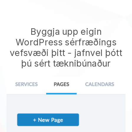
Byggja upp eigin
WordPress sérfræðings
vefsvæði þitt
- jafnvel þótt
þú sért tæknibúnaður