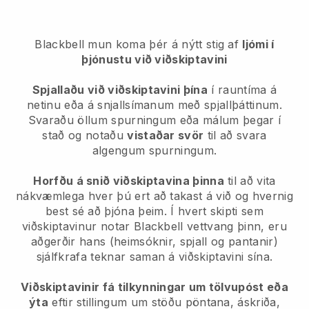
Blackbell mun koma þér á nýtt stig af
ljómi í
þjónustu við viðskiptavini
Spjallaðu við viðskiptavini þína
í rauntíma á
netinu eða á snjallsímanum með spjallþáttinum.
Svaraðu öllum spurningum eða málum þegar í
stað og notaðu
vistaðar svör
til að svara
algengum spurningum.
Horfðu á snið viðskiptavina þinna
til að vita
nákvæmlega hver þú ert að takast á við og hvernig
best sé að þjóna þeim. Í hvert skipti sem
viðskiptavinur notar
Blackbell
vettvang þinn, eru
aðgerðir hans (heimsóknir, spjall og pantanir)
sjálfkrafa teknar saman á viðskiptavini sína.
Viðskiptavinir fá tilkynningar um tölvupóst eða
ýta
eftir stillingum um stöðu pöntana, áskriða,