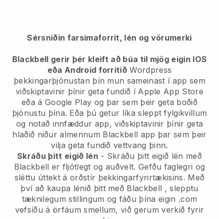
Sérsniðin farsímaforrit, lén og vörumerki
Blackbell gerir þér kleift að búa til mjög eigin IOS
eða Android forritið
Wordpress
þekkingarþjónustan þín mun sameinast í app
sem
viðskiptavinir þínir geta fundið í Apple App Store
eða á Google Play og þar sem þeir geta boðið
þjónustu þína. Eða þú getur líka sleppt fylgikvillum
og notað innfæddur app, viðskiptavinir þínir geta
hlaðið niður almennum
Blackbell
app þar sem þeir
vilja geta fundið vettvang þinn.
Skráðu þitt eigið lén
- Skráðu þitt eigið lén með
Blackbell
er fljótlegt og auðvelt.
Gefðu faglegri og
sléttu úttekt á orðstír þekkingarfyrirtækisins.
Með
því að kaupa lénið þitt með
Blackbell
, slepptu
tæknilegum stillingum og fáðu þína eigin .com
vefsíðu á örfáum smellum, við gerum verkið fyrir