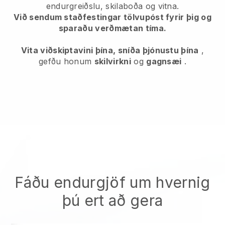
endurgreiðslu, skilaboða og vitna.
Við sendum staðfestingar tölvupóst fyrir þig og
sparaðu verðmætan tíma.
Vita viðskiptavini þína, sníða þjónustu þína
,
gefðu honum
skilvirkni
og
gagnsæi
.
Fáðu endurgjöf um hvernig
þú ert að gera