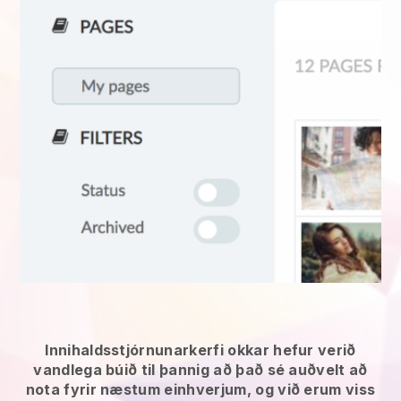
Innihaldsstjórnunarkerfi okkar hefur verið
vandlega búið til þannig að það sé auðvelt að
nota fyrir næstum einhverjum, og við erum viss