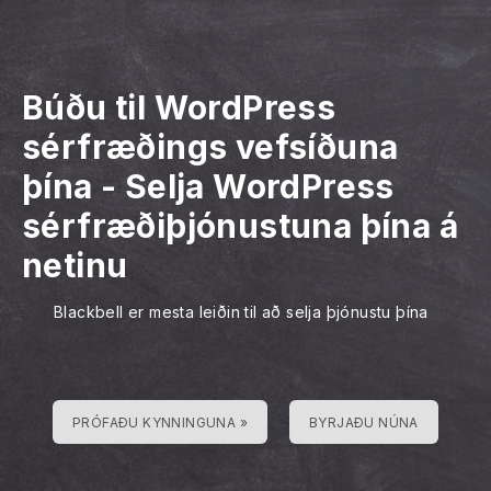
Búðu til WordPress
sérfræðings vefsíðuna
þína
-
Selja WordPress
sérfræðiþjónustuna þína á
netinu
Blackbell er mesta leiðin til að selja þjónustu þína
PRÓFAÐU KYNNINGUNA »
BYRJAÐU NÚNA