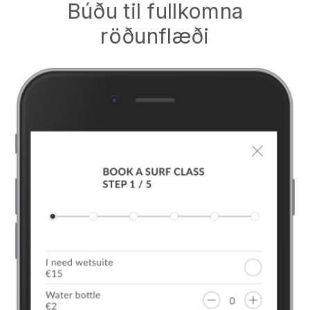
Búðu til fullkomna
röðunflæði