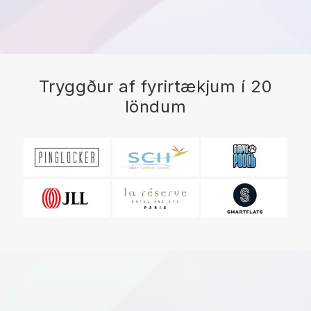
Tryggður af fyrirtækjum í 20
löndum