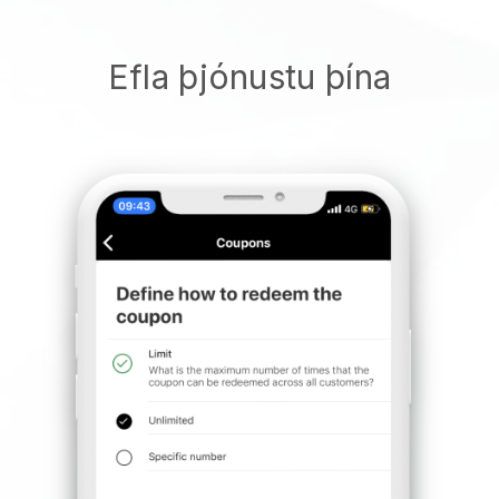
Efla þjónustu þína