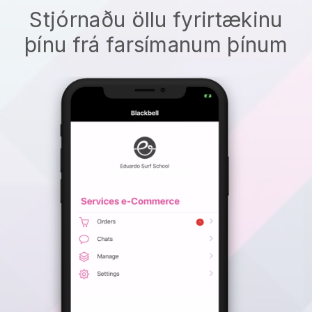
Stjórnaðu öllu fyrirtækinu
þínu frá farsímanum þínum