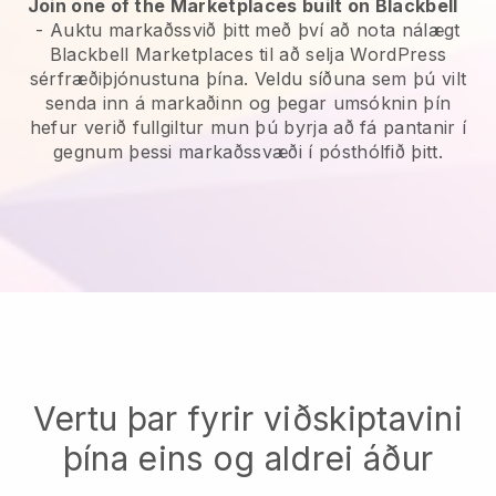
Join one of the Marketplaces built on Blackbell
-
Auktu markaðssvið þitt með því að nota nálægt
Blackbell Marketplaces til að selja WordPress
sérfræðiþjónustuna þína.
Veldu síðuna sem þú vilt
senda inn á markaðinn og þegar umsóknin þín
hefur verið fullgiltur mun þú byrja að fá pantanir í
gegnum þessi markaðssvæði í pósthólfið þitt.
Vertu þar fyrir viðskiptavini
þína eins og aldrei áður