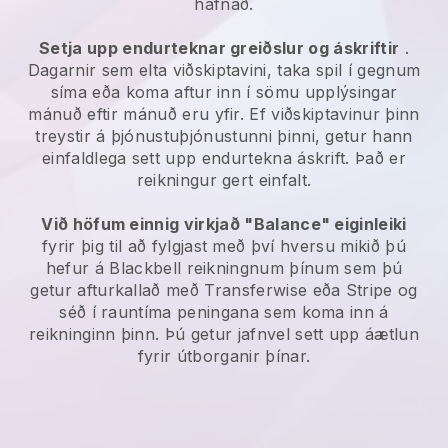
hafnað.
Setja upp endurteknar greiðslur og áskriftir
.
Dagarnir sem elta viðskiptavini, taka spil í gegnum
síma eða koma aftur inn í sömu upplýsingar
mánuð eftir mánuð eru yfir.
Ef viðskiptavinur þinn
treystir á þjónustuþjónustunni þinni, getur hann
einfaldlega sett upp endurtekna áskrift.
Það er
reikningur gert einfalt.
Við höfum einnig virkjað "Balance" eiginleiki
fyrir þig til að fylgjast með því hversu mikið þú
hefur á
Blackbell
reikningnum þínum sem þú
getur afturkallað með Transferwise eða Stripe og
séð í rauntíma peningana sem koma inn á
reikninginn þinn. Þú getur jafnvel sett upp áætlun
fyrir útborganir þínar.