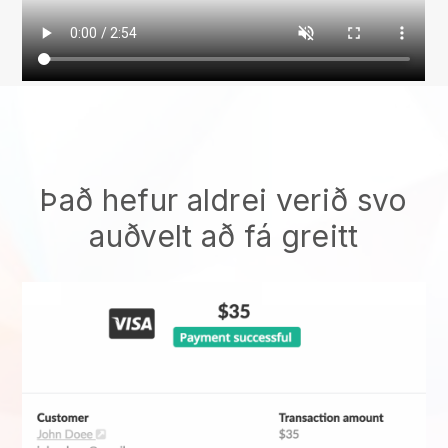
Það hefur aldrei verið svo
auðvelt að fá greitt