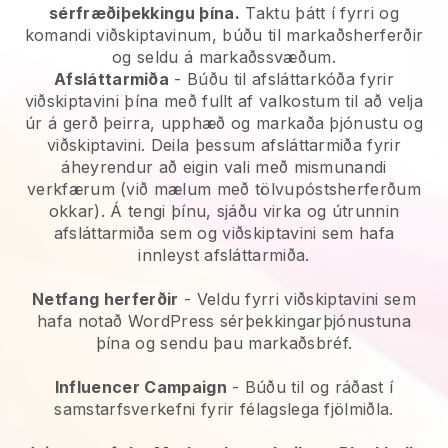
sérfræðiþekkingu þína.
Taktu þátt í fyrri og
komandi viðskiptavinum, búðu til markaðsherferðir
og seldu á markaðssvæðum.
Afsláttarmiða
- Búðu til afsláttarkóða fyrir
viðskiptavini þína með fullt af valkostum til að velja
úr á gerð þeirra, upphæð og markaða þjónustu og
viðskiptavini. Deila þessum afsláttarmiða fyrir
áheyrendur að eigin vali með mismunandi
verkfærum (við mælum með tölvupóstsherferðum
okkar). Á tengi þínu, sjáðu virka og útrunnin
afsláttarmiða sem og viðskiptavini sem hafa
innleyst afsláttarmiða.
Netfang herferðir
-
Veldu fyrri viðskiptavini sem
hafa notað WordPress sérþekkingarþjónustuna
þína og sendu þau markaðsbréf.
Influencer Campaign
- Búðu til og ráðast í
samstarfsverkefni fyrir félagslega fjölmiðla.