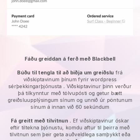
Fáðu greiddan á ferð með Blackbell
Búðu til tengla til að biðja um greiðslu
frá
viðskiptavinum þínum fyrir
wordpress
sérþekkingarþjónusta
. Viðskiptavinur þinn verður
þá tilkynntur með tölvupósti og getur bætt
greiðsluupplýsingum sínum og unnið úr pöntunum
sínum á innan við 60 sekúndum
Fá greitt með tilvitnun
. Ef viðskiptavinur óskar
eftir tiltekna þjónustu, komdu aftur til þeirra með
tilvitnun sem þeir geta auðveldlega samþykkt eða