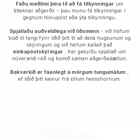
Fáðu meðlimi þína til að fá tilkynningar
um
tilteknar aðgerðir - þau munu fá tilkynningar í
gegnum tölvupóst eða ýta tilkynningu.
Spjallaðu auðveldlega við liðsmenn
- við höfum
búið til tengi fyrir liðið þitt til að deila hugsunum og
skýringum og við höfum kallað það
einkapóstskýringar
. Þar geturðu spjallað um
núverandi röð og komið saman aðgerðaáætlun.
Bakverkið er fáanlegt á mörgum tungumálum
,
ef liðið þitt kemur frá öllum heimshornum.