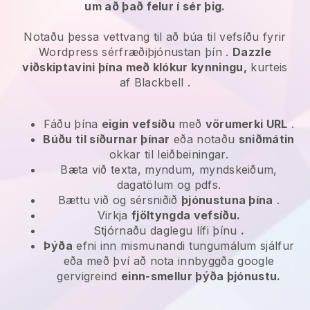
um að það felur í sér þig.
Notaðu þessa vettvang til að búa til vefsíðu fyrir
Wordpress sérfræðiþjónustan þín
.
Dazzle
viðskiptavini þína með klókur kynningu,
kurteis
af
Blackbell
.
Fáðu þína
eigin vefsíðu
með
vörumerki URL
.
Búðu til síðurnar þínar
eða notaðu
sniðmátin
okkar til leiðbeiningar.
Bæta við texta, myndum, myndskeiðum,
dagatölum og pdfs.
Bættu við og sérsniðið
þjónustuna þína
.
Virkja
fjöltyngda vefsíðu.
Stjórnaðu daglegu lífi þínu
.
Þýða
efni inn mismunandi tungumálum sjálfur
eða með því að nota innbyggða google
gervigreind
einn-smellur þýða þjónustu.