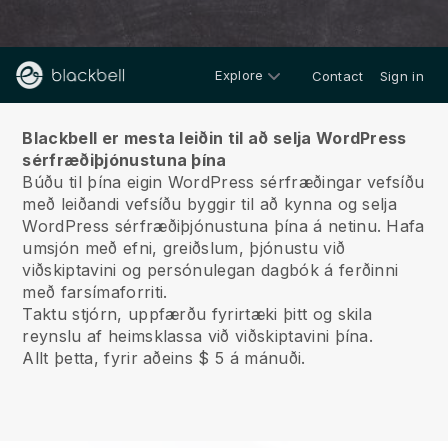
Explore
Contact
Sign in
Um okkur
Blackbell er mesta leiðin til að selja WordPress
sérfræðiþjónustuna þína
Búðu til þína eigin WordPress sérfræðingar vefsíðu
með leiðandi vefsíðu byggir til að kynna og selja
WordPress sérfræðiþjónustuna þína á netinu.
Hafa
umsjón með efni, greiðslum, þjónustu við
viðskiptavini og persónulegan dagbók á ferðinni
með farsímaforriti.
Taktu stjórn, uppfærðu fyrirtæki þitt og skila
reynslu af heimsklassa við viðskiptavini þína.
Allt þetta, fyrir aðeins $ 5 á mánuði.