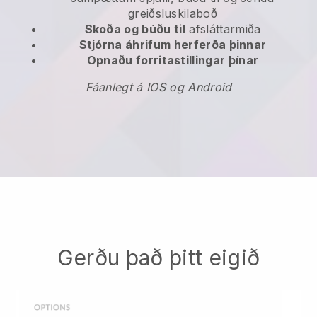
greiðsluskilaboð
Skoða og búðu til
afsláttarmiða
Stjórna áhrifum herferða þinnar
Opnaðu forritastillingar þínar
Fáanlegt á IOS og Android
Gerðu það þitt eigið