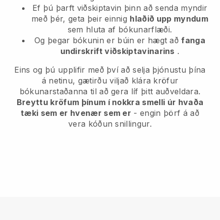
Ef þú þarft viðskiptavin þinn að senda myndir
með þér, geta þeir einnig
hlaðið upp myndum
sem hluta af bókunarflæði.
Og þegar bókunin er búin er hægt að
fanga
undirskrift viðskiptavinarins
.
Eins og þú upplifir með því að selja þjónustu þína
á netinu, gætirðu viljað klára kröfur
bókunarstaðanna til að gera líf þitt auðveldara.
Breyttu kröfum þínum í nokkra smelli úr hvaða
tæki sem er hvenær sem er
- engin þörf á að
vera kóðun snillingur.