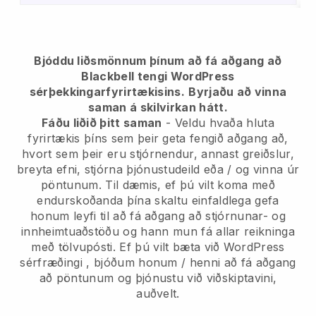
Bjóddu liðsmönnum þínum að fá aðgang að
Blackbell tengi WordPress
sérþekkingarfyrirtækisins.
Byrjaðu að vinna
saman á skilvirkan hátt.
Fáðu liðið þitt saman
- Veldu hvaða hluta
fyrirtækis þíns sem þeir geta fengið aðgang að,
hvort sem þeir eru stjórnendur, annast greiðslur,
breyta efni, stjórna þjónustudeild eða / og vinna úr
pöntunum. Til dæmis, ef þú vilt koma með
endurskoðanda þína skaltu einfaldlega gefa
honum leyfi til að fá aðgang að stjórnunar- og
innheimtuaðstöðu og hann mun fá allar reikninga
með tölvupósti.
Ef þú vilt bæta við WordPress
sérfræðingi
, bjóðum honum / henni að fá aðgang
að pöntunum og þjónustu við viðskiptavini,
auðvelt.