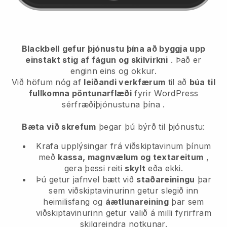
Blackbell
gefur þjónustu þína að byggja upp
einstakt stig af fágun og skilvirkni
. Það er
enginn eins og okkur.
Við höfum nóg af
leiðandi verkfærum
til að
búa til
fullkomna pöntunarflæði
fyrir WordPress
sérfræðiþjónustuna þína
.
Bæta við skrefum
þegar þú býrð til þjónustu:
Krafa upplýsingar frá viðskiptavinum þínum
með
kassa, magnvælum og textareitum
,
gera þessi reiti
skylt
eða ekki.
Þú getur jafnvel bætt við
staðareiningu
þar
sem viðskiptavinurinn getur slegið inn
heimilisfang og
áætlunareining
þar sem
viðskiptavinurinn getur valið á milli fyrirfram
skilgreindra notkunar.