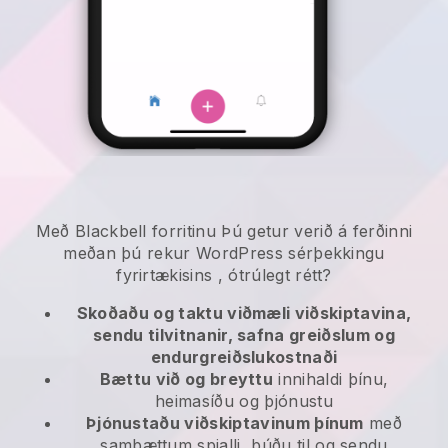
Með
Blackbell
forritinu
Þú getur verið á ferðinni
meðan þú rekur WordPress sérþekkingu
fyrirtækisins
, ótrúlegt rétt?
Skoðaðu og taktu viðmæli viðskiptavina,
sendu tilvitnanir, safna greiðslum og
endurgreiðslukostnaði
Bættu við og breyttu
innihaldi þínu,
heimasíðu og þjónustu
Þjónustaðu viðskiptavinum þínum
með
samþættum spjalli, búðu til og sendu