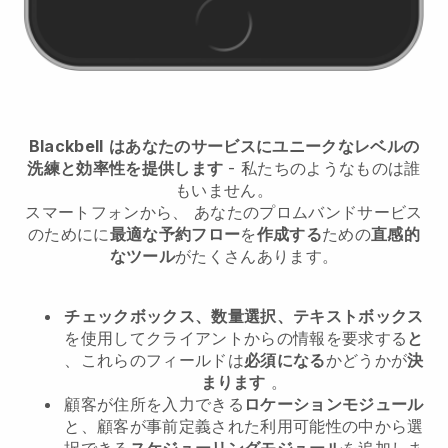
Blackbell
はあなたのサービスにユニークなレベルの
洗練と効率性を提供します
- 私たちのようなものは誰
もいません。
スマートフォンから、
あなたのプロムバンドサービス
のために
に
最適な予約フロー
を
作成する
ための
直感的
なツール
がたくさんあります。
チェックボックス、数量選択、テキストボックス
を使用してクライアントからの情報を要求する
と
、これらのフィールドは
必須になる
かどうかが
決
まります
。
顧客が住所を入力できる
ロケーションモジュール
と、顧客が事前定義された利用可能性の中から選
択できる
スケジューリングモジュール
を追加しま