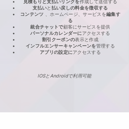
見積もりと支払いリンクを
作成して送信する
支払い
と
払い戻しの料金を徴収する
コンテンツ
、ホームページ、サービスを
編集す
る
統合チャットで
顧客にサービスを提供
パーソナルカレンダーに
アクセスする
割引クーポンの
表示と作成
インフルエンサーキャンペーンを
管理する
アプリの設定に
アクセスする
IOSとAndroidで利用可能