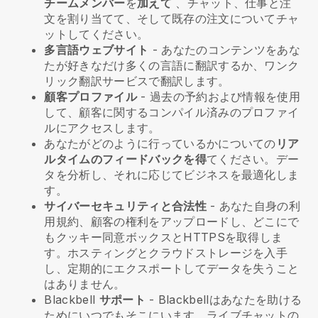
チームメンバー
を
加えて
、チャット、仕事と注
文を割り当てて、そして既存の注文についてチャ
ットしてください。
多言語ウェブサイト
- あなたのコンテンツをあな
たが好きなだけ多くの言語に翻訳するか、ワンク
リック翻訳サービスで翻訳します。
顧客プロファイル
- 過去の予約および情報を使用
して、顧客に関するコンパイル済みのプロファイ
ルにアクセスします。
あなたがどのように行っているかについての
リア
ルタイムのフィードバックを得
てください。デー
タを分析し、それに応じてビジネスを最適化しま
す。
サイバーセキュリティと合法性
- あなた自身の利
用規約、顧客の権利をアップロードし、どこにで
もクッキー同意ボックスとHTTPSを取得しま
す。ホスティングとクラウドストレージを入手
し、定期的にエクスポートしてデータを失うこと
はありません。
Blackbell
サポート
-
Blackbell
はあなたを助ける
ためにいつでもそこにいます。ライブチャットの