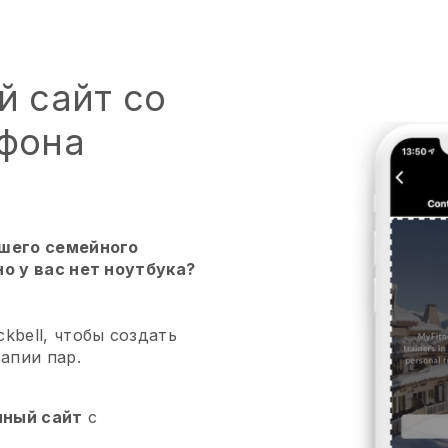
й сайт со
тфона
ашего семейного
но у вас нет ноутбука?
kbell, чтобы создать
рапии пар.
нный сайт
с