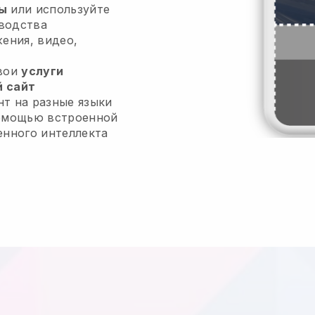
ы
или используйте
водства
жения, видео,
свои
услуги
 сайт
т на разные языки
помощью встроенной
енного интеллекта