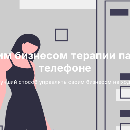
им бизнесом терапии п
телефоне
учший способ управлять своим бизнесом на хо