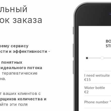
альный
ок заказа
шему сервису
сти и эффективности
-
 понятных
 идеального потока
р терапевтические
на.
т ваших клиентов с
рщиков количества и
айте эти поля
.