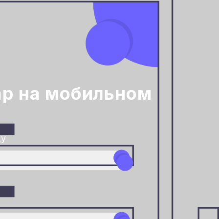
ар на мобильном
ду