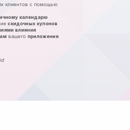
их клиентов с помощью
ичному календарю
ние
скидочных купонов
ниями влияния
кам
вашего
приложения
id