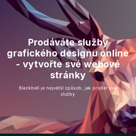
Prodáváte služby
grafického designu online
- vytvořte své webové
stránky
Blackbell je největší způsob, jak prodat své
služby