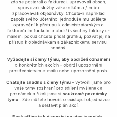
zda se postarali o fakturaci, upravovali obsah,
spravovali služby zákazníkům a / nebo
zpracovávali objednávky. Chcete-li například
zapojit svého účetního, jednoduše mu udělejte
oprávnění k přístupu k administrátorským a
fakturačním funkcím a obdrží všechny faktury e-
mailem, pokud chcete přidat grafiku, pozvat jej na
přístup k objednávkám a zákaznickému servisu,
snadný.
Vyžádejte si členy týmu, aby obdrželi oznámení
o konkrétních akcích - obdrží upozornění
prostřednictvím e-mailu nebo upozornění push.
Chatujte snadno s členy týmu
- vytvořili jsme pro
vaše týmy rozhraní pro sdílení myšlenek a
poznámek a říkali jsme si
soukromé poznámky
týmu
. Zde můžete hovořit o existující objednávce
a sestavit plán akcí.
Back office je k dispozici ve více jazycích
,