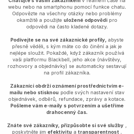
Chatujte s vaším zákazníkem
v reálném čase na
webu nebo na smartphonu pomocí funkce chatu.
Odpovězte na všechny otázky nebo problémy
okamžitě a použijte
uložené odpovědi
pro
odpovědi na často kladené dotazy.
Podívejte se na své zákaznické profily,
abyste
přesně věděli, s kým máte co do činění a jak je
nejlépe sloužit. Pokaždé, když zákazník používá
vaši platformu Blackbell, jeho akce (návštěvy,
rozhovory a objednávky) se automaticky sestavují
na profil zákazníka.
Zákazníci obdrží oznámení prostřednictvím e-
mailu nebo stisknou
podle svých nastavení stav
objednávek, odběrů, refundace, zprávy a kotace.
Pošleme vám e-maily s potvrzením a ušetříme
drahocenný čas.
Znáte své zákazníky, přizpůsobte si své služby
,
poskytněte jim
efektivitu
a
transparentnost
.