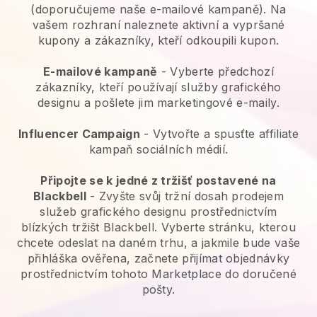
(doporučujeme naše e-mailové kampaně). Na
vašem rozhraní naleznete aktivní a vypršané
kupony a zákazníky, kteří odkoupili kupon.
E-mailové kampaně
- Vyberte předchozí
zákazníky, kteří používají služby grafického
designu a pošlete jim marketingové e-maily.
Influencer Campaign
- Vytvořte a spusťte affiliate
kampaň sociálních médií.
Připojte se k jedné z tržišť postavené na
Blackbell
- Zvyšte svůj tržní dosah prodejem
služeb grafického designu prostřednictvím
blízkých tržišt Blackbell. Vyberte stránku, kterou
chcete odeslat na daném trhu, a jakmile bude vaše
přihláška ověřena, začnete přijímat objednávky
prostřednictvím tohoto Marketplace do doručené
pošty.