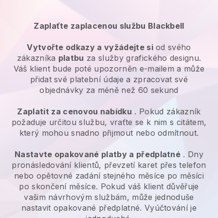
Zaplaťte zaplacenou službu Blackbell
Vytvořte odkazy a vyžádejte si
od svého
zákazníka
platbu
za služby grafického designu.
Váš klient bude poté upozorněn e-mailem a může
přidat své platební údaje a zpracovat své
objednávky za méně než 60 sekund
Zaplatit za cenovou nabídku
. Pokud zákazník
požaduje určitou službu, vraťte se k nim s citátem,
který mohou snadno přijmout nebo odmítnout.
Nastavte opakované platby a předplatné
. Dny
pronásledování klientů, převzetí karet přes telefon
nebo opětovné zadání stejného měsíce po měsíci
po skončení měsíce. Pokud váš klient důvěřuje
vašim návrhovým službám, může jednoduše
nastavit opakované předplatné. Vyúčtování je