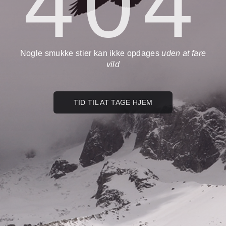
404
Nogle smukke stier kan ikke opdages
uden at fare
vild
TID TIL AT TAGE HJEM