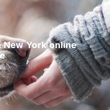
n New York online
te
 zu