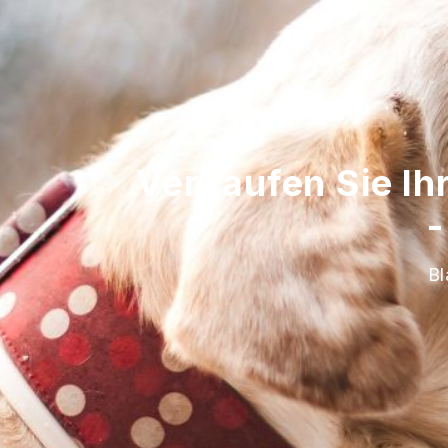
Verkaufen Sie Ih
-
Bl