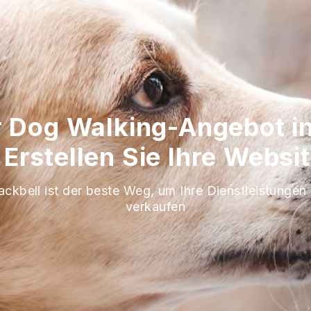
r Dog Walking-Angebot i
 Erstellen Sie Ihre Websi
ackbell ist der beste Weg, um Ihre Dienstleistungen
verkaufen