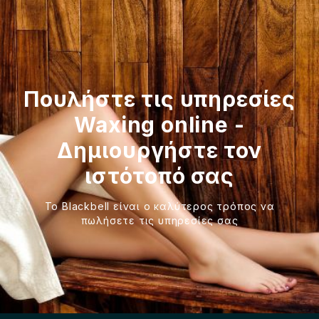
Πουλήστε τις υπηρεσίες
Waxing online -
Δημιουργήστε τον
ιστότοπό σας
Το Blackbell είναι ο καλύτερος τρόπος να
πωλήσετε τις υπηρεσίες σας