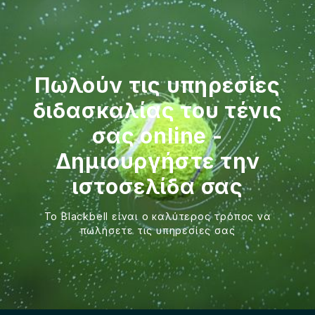
Πωλούν τις υπηρεσίες
διδασκαλίας του τένις
σας online -
Δημιουργήστε την
ιστοσελίδα σας
Το Blackbell είναι ο καλύτερος τρόπος να
πωλήσετε τις υπηρεσίες σας