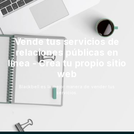
Vende tus servicios de
relaciones públicas en
línea - Crea tu propio sitio
web
Blackbell es la mejor manera de vender tus
servicios.