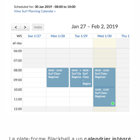
La plate-forme Blackbell a un
calendrier intégré