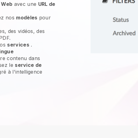
e Web
avec une
URL de
sez nos
modèles
pour
es, des vidéos, des
 PDF.
vos
services
.
lingue
re contenu dans
isez le
service de
ré à l'intelligence