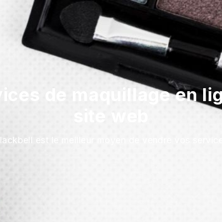
ices de maquillage en lig
site web
lackbell est le meilleur moyen de vendre vos servic