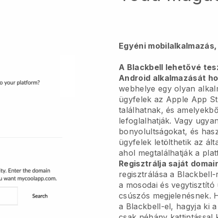
Egyéni mobilalkalmazás,
A Blackbell lehetővé tes
Android alkalmazását ho
webhelye egy olyan alkal
ügyfelek az Apple App S
találhatnak, és amelyekbő
lefoglalhatják. Vagy ugya
bonyolultságokat, és hasz
ügyfelek letölthetik az ál
ahol megtalálhatják a pla
Regisztrálja saját domai
regisztrálása a Blackbell
a mosodai és vegytisztító 
csúszós megjelenésnek. 
a Blackbell-el, hagyja ki 
csak néhány kattintással 