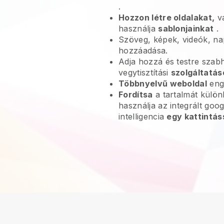
.
Hozzon létre oldalakat,
va
használja
sablonjainkat
.
Szöveg, képek, videók, na
hozzáadása.
Adja hozzá és testre szab
vegytisztítási
szolgáltatás
Többnyelvű weboldal
eng
Fordítsa
a tartalmát külö
használja az integrált goo
intelligencia
egy kattintás