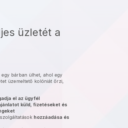
ljes üzletét a
 egy bárban ülhet, ahol egy
tet üzemeltető kolóniát őrzi,
adja el az ügyfél
jánlatot küld, fizetéseket és
ségeket
 szolgáltatások
hozzáadása és