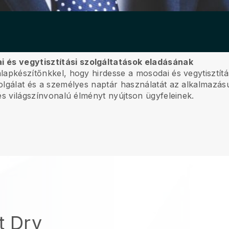
i és vegytisztítási szolgáltatások eladásának
nlapkészítőnkkel, hogy hirdesse a mosodai és vegytisztítás
szolgálat és a személyes naptár használatát az alkalmazás
, és világszínvonalú élményt nyújtson ügyfeleinek.
t Dry