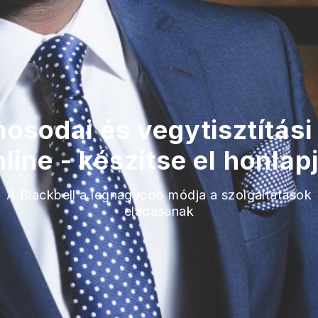
osodai és vegytisztítási
line - készítse el honlap
A Blackbell a legnagyobb módja a szolgáltatások
eladásának