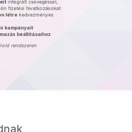
eit
integrált csevegéssel,
jön fizetési hivatkozásokat
n létre
kedvezményes
oló kampányait
mazás beállításaihoz
droid rendszeren
dnak