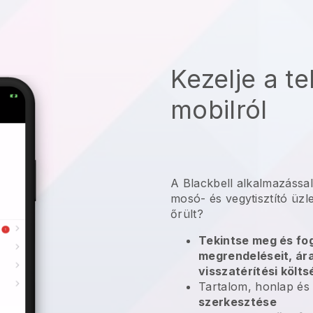
Kezelje a te
mobilról
A Blackbell alkalmazással
mosó- és vegytisztító üzle
őrült?
Tekintse meg és fog
megrendeléseit, ára
visszatérítési költ
Tartalom, honlap és
szerkesztése