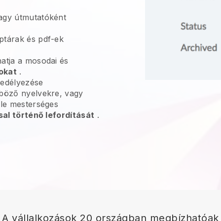
gy útmutatóként
ptárak és pdf-ek
hatja a mosodai és
okat
.
edélyezése
nböző nyelvekre, vagy
gle mesterséges
sal történő lefordítását
.
A vállalkozások 20 országban megbízhatóak