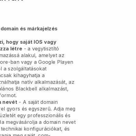
 domain és márkajelzés
zi, hogy saját IOS vagy
zza létre
- a vegytisztító
mazássá alakul, amelyet az
tore-ban vagy a Google Playen
l a szolgáltatásokat
ncsak kihagyhatja a
nálhatja natív alkalmazását, az
talános Blackbell alkalmazást,
tformot.
n nevét
- A saját domain
-rel gyors és egyszerű. Adja meg
üzletét egy professzionális és
Ha megvásárolja a domain nevet
a technikai konfigurációkat, és
kapja meg saját .com-