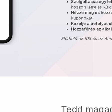
Szolgáltassa ügyfel
hozzon létre és küld
Nézze meg és hozzo
kuponokat
Kezelje a befolyás
Hozzáférés az alkal
Elérhető az IOS és az An
Tedd maga