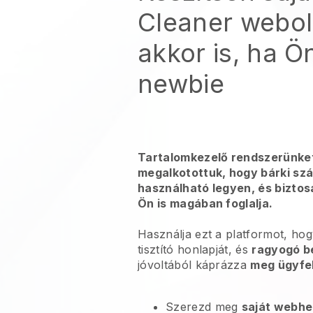
Cleaner webol
akkor is, ha Ö
newbie
Tartalomkezelő rendszerünke
megalkotottuk, hogy bárki s
használható legyen, és bizto
Ön is magában foglalja.
Használja ezt a platformot, ho
tisztító honlapját, és
ragyogó b
jóvoltából káprázza
meg ügyfel
Szerezd meg
saját webhe