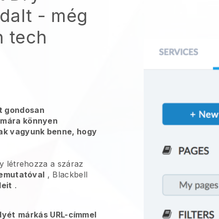
dalt - még
n tech
t gondosan
zámára könnyen
sak vagyunk benne, hogy
gy létrehozza a száraz
emutatóval
, Blackbell
eit
.
lyét
márkás URL-címmel