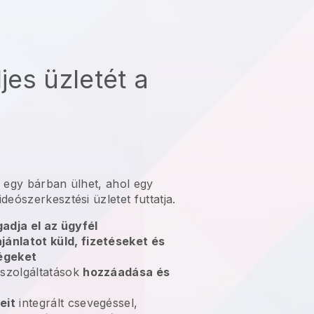
ljes üzletét a
 egy bárban ülhet, ahol egy
eószerkesztési üzletet futtatja.
adja el az ügyfél
jánlatot küld, fizetéseket és
ségeket
 szolgáltatások
hozzáadása és
eit
integrált csevegéssel,