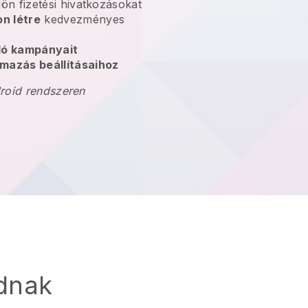
jön fizetési hivatkozásokat
n létre
kedvezményes
oló kampányait
mazás beállításaihoz
droid rendszeren
dnak