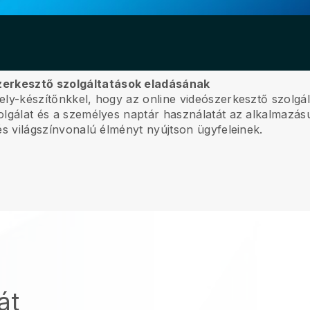
zerkesztő szolgáltatások eladásának
hely-készítőnkkel, hogy az online videószerkesztő szolgál
szolgálat és a személyes naptár használatát az alkalmazás
, és világszínvonalú élményt nyújtson ügyfeleinek.
át