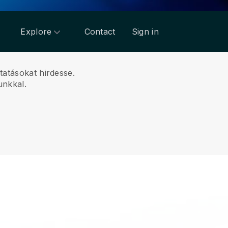
Explore
Contact
Sign in
tatásokat hirdesse.
unkkal.