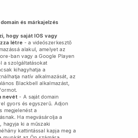
 domain és márkajelzés
zi, hogy saját IOS vagy
zza létre
- a videószerkesztő
mazássá alakul, amelyet az
tore-ban vagy a Google Playen
l a szolgáltatásokat
ncsak kihagyhatja a
nálhatja natív alkalmazását, az
talános Blackbell alkalmazást,
tformot.
n nevét
- A saját domain
-rel gyors és egyszerű. Adjon
s megjelenést a
zásnak. Ha megvásárolja a
, hagyja ki a műszaki
néhány kattintással kapja meg a
 a munkát az Ön számára