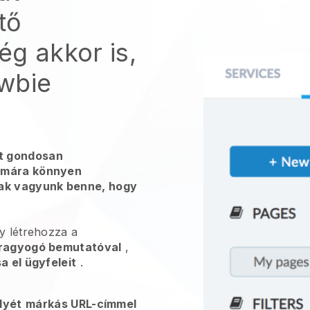
tő
g akkor is,
wbie
t gondosan
zámára könnyen
sak vagyunk benne, hogy
y létrehozza a
ragyogó bemutatóval
,
a el ügyfeleit
.
lyét
márkás URL-címmel