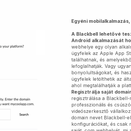
Egyéni mobilalkalmazás,
A Blackbell lehetővé tes
Android alkalmazását ho
webhelye egy olyan alkal
ügyfelek az Apple App S
találhatnak, és amelyekbő
lefoglalhatják. Vagy ugya
bonyolultságokat, és hasz
ügyfelek letölthetik az ál
ahol megtalálhatják a pla
Regisztrálja saját domai
regisztrálása a Blackbell
professzionális és csúszó
videószerkesztő vállalko
domain nevet Blackbell-el
konfigurációkat, és csak 
saját .com webhelyét, mi