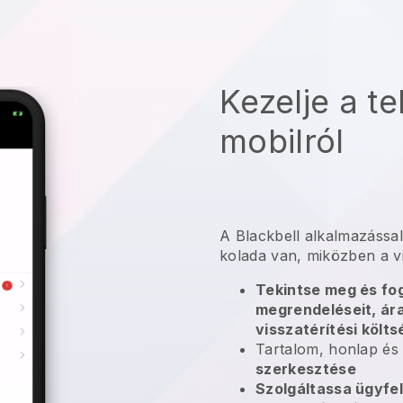
Kezelje a te
mobilról
A Blackbell alkalmazással
kolada van, miközben a vid
Tekintse meg és fog
megrendeléseit, ára
visszatérítési költ
Tartalom, honlap és
szerkesztése
Szolgáltassa ügyfel