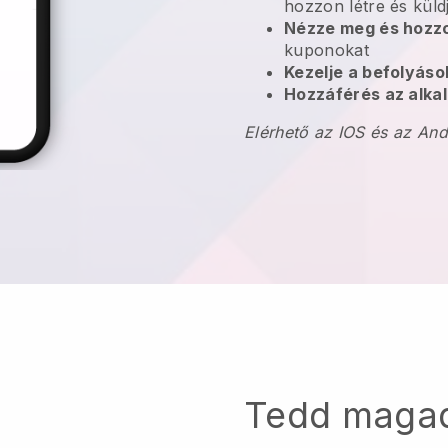
hozzon létre és küld
Nézze meg és hozzo
kuponokat
Kezelje a befolyás
Hozzáférés az alkal
Elérhető az IOS és az An
Tedd maga