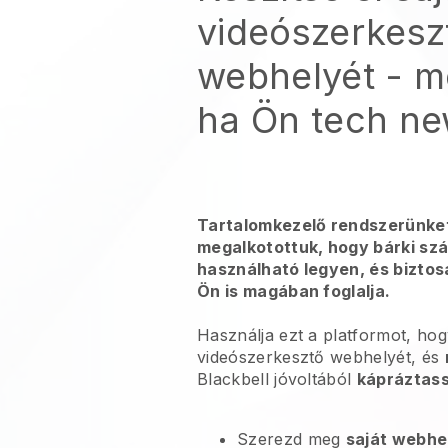
videószerkesz
webhelyét - mé
ha Ön tech ne
Tartalomkezelő rendszerünke
megalkotottuk, hogy bárki s
használható legyen, és bizto
Ön is magában foglalja.
Használja ezt a platformot, hog
videószerkesztő webhelyét, és
Blackbell jóvoltából
kápráztass
Szerezd meg
saját webhe