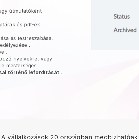
gy útmutatóként
ptárak és pdf-ek
sa és testreszabása.
edélyezése
.
se
.
nböző nyelvekre, vagy
gle mesterséges
sal történő lefordítását
.
A vállalkozások 20 országban megbízhatóak