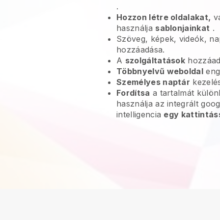
.
Hozzon létre oldalakat,
va
használja
sablonjainkat
.
Szöveg, képek, videók, na
hozzáadása.
A
szolgáltatások
hozzáadá
Többnyelvű weboldal
eng
Személyes naptár
kezelé
Fordítsa
a tartalmát külö
használja az integrált goo
intelligencia
egy kattintás