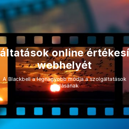
gáltatások online értékesí
webhelyét
A Blackbell a legnagyobb módja a szolgáltatások
eladásának