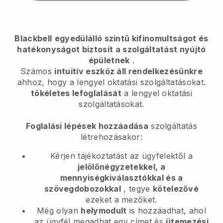
Blackbell
egyedülálló szintű kifinomultságot és
hatékonyságot biztosít a szolgáltatást nyújtó
épületnek
.
Számos
intuitív eszköz áll rendelkezésünkre
ahhoz, hogy
a lengyel oktatási szolgáltatásokat.
tökéletes lefoglalását
a lengyel oktatási
szolgáltatásokat.
Foglalási lépések hozzáadása
szolgáltatás
létrehozásakor:
Kérjen tájékoztatást az ügyfelektől a
jelölőnégyzetekkel, a
mennyiségkiválasztókkal és a
szövegdobozokkal
, tegye
kötelezővé
ezeket a mezőket.
Még olyan
helymodult
is hozzáadhat, ahol
az ügyfél megadhat egy címet és
ütemezési