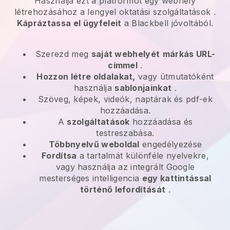
Használja ezt a platformot egy webhely
létrehozásához a
lengyel oktatási szolgáltatások
.
Kápráztassa el ügyfeleit
a
Blackbell
jóvoltából.
Szerezd meg
saját webhelyét
márkás URL-
címmel
.
Hozzon létre oldalakat,
vagy útmutatóként
használja
sablonjainkat
.
Szöveg, képek, videók, naptárak és pdf-ek
hozzáadása.
A
szolgáltatások
hozzáadása és
testreszabása.
Többnyelvű weboldal
engedélyezése
Fordítsa
a tartalmát különféle nyelvekre,
vagy használja az integrált Google
mesterséges intelligencia
egy kattintással
történő lefordítását
.