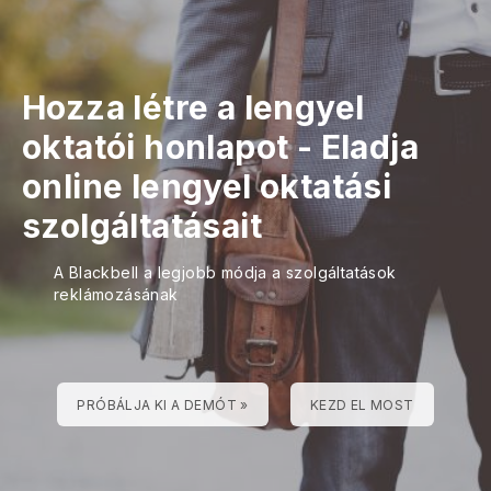
Hozza létre a lengyel
oktatói honlapot
-
Eladja
online lengyel oktatási
szolgáltatásait
A Blackbell a legjobb módja a szolgáltatások
reklámozásának
PRÓBÁLJA KI A DEMÓT »
KEZD EL MOST