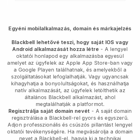
Egyéni mobilalkalmazás, domain és márkajelzés
Blackbell
lehetővé teszi, hogy saját IOS vagy
Android alkalmazását hozza létre
-
A lengyel
oktatói honlapod egy alkalmazásba egyesül
amelyet az ügyfelek az Apple App Store-ban vagy
a Google Playen találhatnak, és amelyekből a
szolgáltatásokat lefoglalhatják. Vagy ugyancsak
kihagyhatja a bonyolultságokat, és használhatja
natív alkalmazását, az ügyfelek letölthetik az
általános
Blackbell
alkalmazást, ahol
megtalálhatják a platformot.
Regisztrálja saját domain nevét
- A saját domain
regisztrálása a Blackbell-rel gyors és egyszerű.
Adjon professzionális és csúszós pillantást lengyel
oktatói tevékenységére.
Ha megvásárolja a domain
nevet a Blackbell-el, hagyja ki a technikai