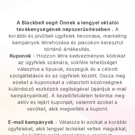
A Blackbell segít Önnek a lengyel oktatói
tevékenységének népszerűsítésében
.
A
korábbi és jövőbeli ügyfelek bevonása, marketing
kampányok létrehozása és piacokon keresztül
történő értékesítés.
Kuponok
- Hozzon létre kedvezményes kódokat
az ügyfelek számára, sokféle lehetőséget
választva a típusuk, összegük és a célzott
szolgáltatások és az ügyfelek között. Ossza meg
ezeket a kuponokat a választott közönségnek
különböző eszközök segítségével (ajánljuk e-mail
kampányainkat). A kezelőfelületen tekintse meg
aktív és lejárt kuponjait, valamint azokat a
vevőket, akik megvették a kupont.
E-mail kampányok
-
Válassza ki azokat a korábbi
ügyfeleket, akik lengyel leckéket vettek magukkal,