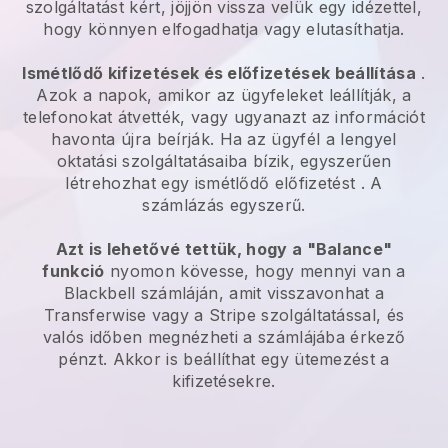
szolgáltatást kért, jöjjön vissza velük egy idézettel,
hogy könnyen elfogadhatja vagy elutasíthatja.
Ismétlődő kifizetések és előfizetések beállítása
.
Azok a napok, amikor az ügyfeleket leállítják, a
telefonokat átvették, vagy ugyanazt az információt
havonta újra beírják.
Ha az ügyfél a lengyel
oktatási szolgáltatásaiba bízik, egyszerűen
létrehozhat egy ismétlődő előfizetést
. A
számlázás egyszerű.
Azt is lehetővé tettük, hogy a "Balance"
funkció
nyomon kövesse, hogy mennyi van a
Blackbell
számláján, amit visszavonhat a
Transferwise
vagy a Stripe szolgáltatással, és
valós időben megnézheti a számlájába érkező
pénzt. Akkor is beállíthat egy ütemezést a
kifizetésekre.