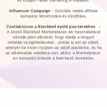
és küldjön nekik marketing e-maileket.
Influencer Campaign
- Szociális média affiliate
kampány létrehozása és elindítása.
Csatlakozzon a
Blackbell
épülő piacterekhez
-
A közeli Blackbell Marketplaces-ek használatával
növelje piaci elérését, hogy eladja a lengyel
oktatási szolgáltatásokat
. Jelölje ki azt az oldalt,
amelyet be kíván nyújtani az adott piactérbe, és ha
az alkalmazás validálva van, akkor a Marketplace-
en keresztül érkezik a beérkező levelekbe.