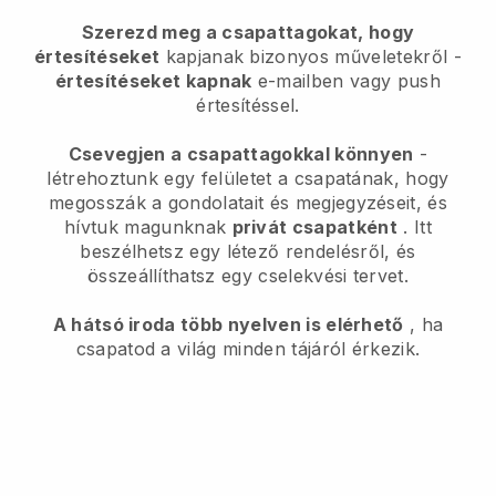
Szerezd meg a csapattagokat, hogy
értesítéseket
kapjanak bizonyos műveletekről -
értesítéseket kapnak
e-mailben vagy push
értesítéssel.
Csevegjen a csapattagokkal könnyen
-
létrehoztunk egy felületet a csapatának, hogy
megosszák a gondolatait és megjegyzéseit, és
hívtuk magunknak
privát csapatként
. Itt
beszélhetsz egy létező rendelésről, és
összeállíthatsz egy cselekvési tervet.
A hátsó iroda több nyelven is elérhető
, ha
csapatod a világ minden tájáról érkezik.