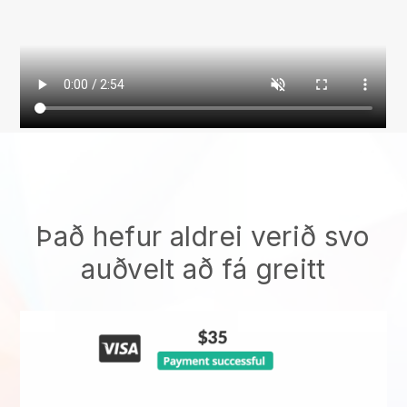
Það hefur aldrei verið svo
auðvelt að fá greitt