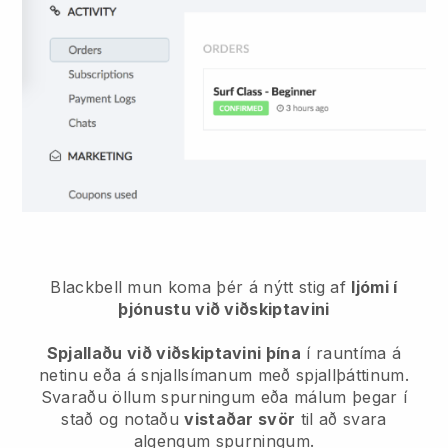
Blackbell mun koma þér á nýtt stig af
ljómi í
þjónustu við viðskiptavini
Spjallaðu við viðskiptavini þína
í rauntíma á
netinu eða á snjallsímanum með spjallþáttinum.
Svaraðu öllum spurningum eða málum þegar í
stað og notaðu
vistaðar svör
til að svara
algengum spurningum.