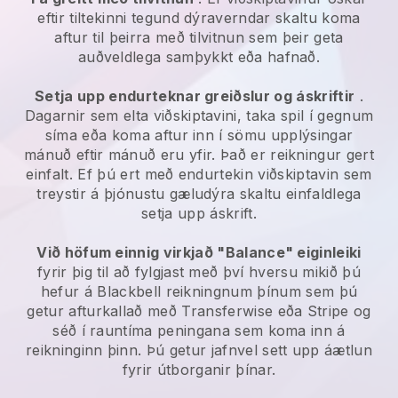
eftir tiltekinni tegund dýraverndar skaltu koma
aftur til þeirra með tilvitnun sem þeir geta
auðveldlega samþykkt eða hafnað.
Setja upp endurteknar greiðslur og áskriftir
.
Dagarnir sem elta viðskiptavini, taka spil í gegnum
síma eða koma aftur inn í sömu upplýsingar
mánuð eftir mánuð eru yfir. Það er reikningur gert
einfalt. Ef þú ert með endurtekin viðskiptavin sem
treystir á þjónustu gæludýra skaltu einfaldlega
setja upp áskrift.
Við höfum einnig virkjað "Balance" eiginleiki
fyrir þig til að fylgjast með því hversu mikið þú
hefur á Blackbell reikningnum þínum sem þú
getur afturkallað með Transferwise eða Stripe og
séð í rauntíma peningana sem koma inn á
reikninginn þinn. Þú getur jafnvel sett upp áætlun
fyrir útborganir þínar.