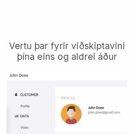
Vertu þar fyrir viðskiptavini
þína eins og aldrei áður