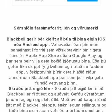
Sérsniðin farsímaforrit, lén og vörumerki
Blackbell gerir þér kleift að búa til þína eigin IOS
eða Android app
. Vefsvæðasíðan þín mun
sameinast í forriti sem viðskiptavinir þínir geta
fundið í Apple App Store eða á Google Play og
þar sem þeir vilja geta boðið þjónustu þína. Eða þú
getur líka sleppt fylgikvillum og notað innfæddur
app, viðskiptavinir þínir geta hlaðið niður
almennum Blackbell app þar sem þeir vilja geta
fundið vettvang þinn.
Skráðu þitt eigið lén
- Skráðu þitt eigið lén með
Blackbell er fljótlegt og auðvelt. Gefðu dýrafötum
þínum faglegri og slétt útlit. Með því að kaupa lénið
þitt með Blackbell slepptu tæknilegum stillingum og
fáðu þína eigin .com vefsíðu á örfáum smellum,