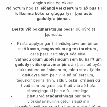
enginn eins og okkur.
Við höfum nóg af
leiðandi verkfærum
til að
búa til
fullkomna bókunarglugga fyrir þjónustu
gæludýra þinnar.
Bættu við bókunarstígum
þegar þú býrð til
þjónustu:
Krafa upplýsingar frá viðskiptavinum þínum
með
kassa, magnvælum og textareitum
,
gera þessi reiti
skylt
eða ekki.
Safnaðu
öllum upplýsingum sem þú þarft um
gæludýr viðskiptavinar þíns
án þess að eyða
klukkustundum í símanum, taktu strax fjölda
gæludýra sem þeir vilja að þú sért um,
tegundir þeirra, kyn, aldur, óskir, ofnæmi og
hvað sem þú gætir þurft að vita að hafa
tilhneigingu til þeirra fullkomlega.
Bættu við
staðareiningu
þar sem
viðskiptavinurinn getur slegið inn
heimilisfangið þar sem þú finnur gæludýrið og