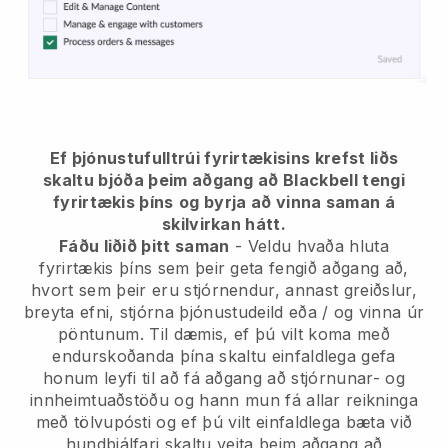
Ef þjónustufulltrúi fyrirtækisins krefst liðs
skaltu bjóða þeim aðgang að Blackbell tengi
fyrirtækis þíns
og byrja að vinna saman á
skilvirkan hátt.
Fáðu liðið þitt saman
- Veldu hvaða hluta
fyrirtækis þíns sem þeir geta fengið aðgang að,
hvort sem þeir eru stjórnendur, annast greiðslur,
breyta efni, stjórna þjónustudeild eða / og vinna úr
pöntunum. Til dæmis, ef þú vilt koma með
endurskoðanda þína skaltu einfaldlega gefa
honum leyfi til að fá aðgang að stjórnunar- og
innheimtuaðstöðu og hann mun fá allar reikninga
með tölvupósti og ef þú vilt einfaldlega bæta við
hundþjálfari skaltu veita þeim aðgang að