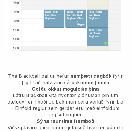
The Blackbell pallur hefur
samþætt dagbók
fyrir
þig til að hafa auga á bókunum þínum
Gefðu okkur möguleika þína
Láttu Blackbell vita hvenær þjónustan þín um
gæludýr er í boði og það mun gera verkið fyrir þig
- Einföld reglur sem gerðar eru með einföldum
uppsetningum.
Sýna rauntíma framboð
Viðskiptavinir þínir munu geta séð hvenær þú ert í