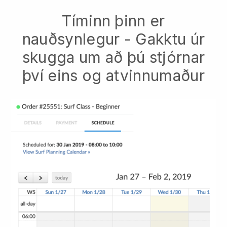
Tíminn þinn er
nauðsynlegur - Gakktu úr
skugga um að þú stjórnar
því eins og atvinnumaður