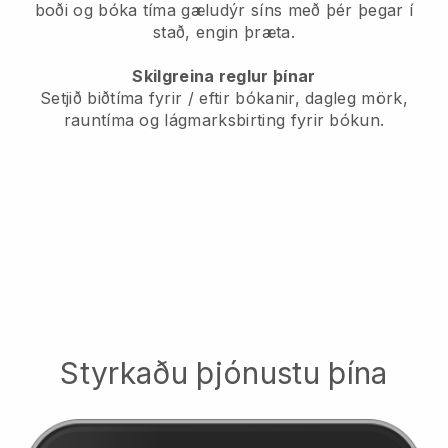
boði og bóka tíma gæludýr síns með þér þegar í
stað, engin þræta.
Skilgreina reglur þínar
Setjið biðtíma fyrir / eftir bókanir, dagleg mörk,
rauntíma og lágmarksbirting fyrir bókun.
Styrkaðu þjónustu þína