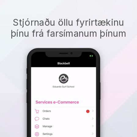
Stjórnaðu öllu fyrirtækinu
þínu frá farsímanum þínum