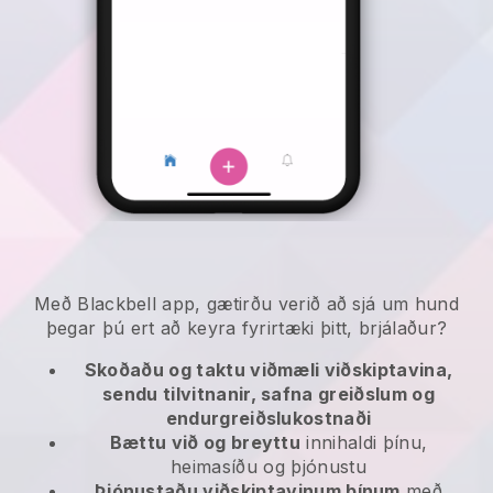
Með Blackbell app, gætirðu verið að sjá um hund
þegar þú ert að keyra fyrirtæki þitt, brjálaður?
Skoðaðu og taktu viðmæli viðskiptavina,
sendu tilvitnanir, safna greiðslum og
endurgreiðslukostnaði
Bættu við og breyttu
innihaldi þínu,
heimasíðu og þjónustu
Þjónustaðu viðskiptavinum þínum
með