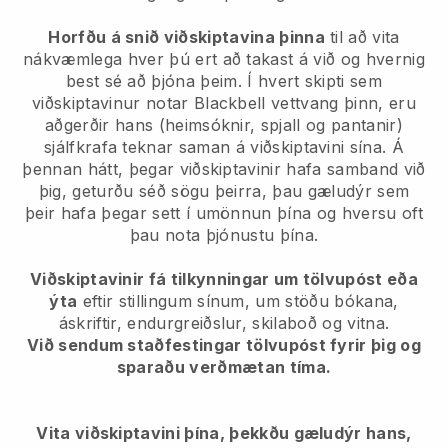
Horfðu á snið viðskiptavina þinna
til að vita
nákvæmlega hver þú ert að takast á við og hvernig
best sé að þjóna þeim. Í hvert skipti sem
viðskiptavinur notar Blackbell vettvang þinn, eru
aðgerðir hans (heimsóknir, spjall og pantanir)
sjálfkrafa teknar saman á viðskiptavini sína. Á
þennan hátt, þegar viðskiptavinir hafa samband við
þig, geturðu séð sögu þeirra, þau gæludýr sem
þeir hafa þegar sett í umönnun þína og hversu oft
þau nota þjónustu þína.
Viðskiptavinir fá tilkynningar um tölvupóst eða
ýta
eftir stillingum sínum, um stöðu bókana,
áskriftir, endurgreiðslur, skilaboð og vitna.
Við sendum staðfestingar tölvupóst fyrir þig og
sparaðu verðmætan tíma.
Vita viðskiptavini þína, þekkðu gæludýr hans,