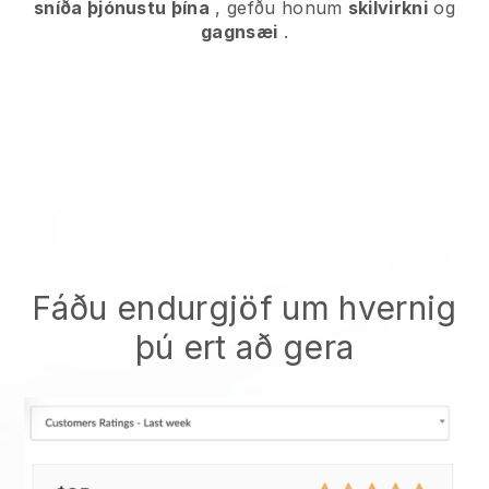
sníða þjónustu þína
, gefðu honum
skilvirkni
og
gagnsæi
.
Fáðu endurgjöf um hvernig
þú ert að gera