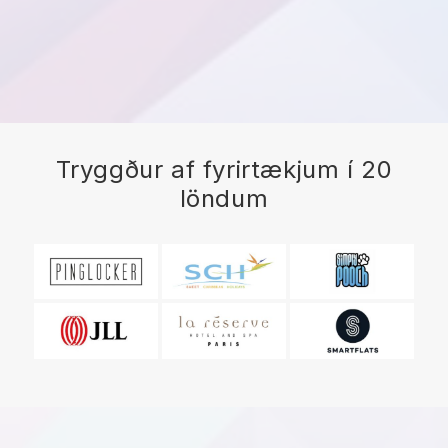
Tryggður af fyrirtækjum í 20
löndum