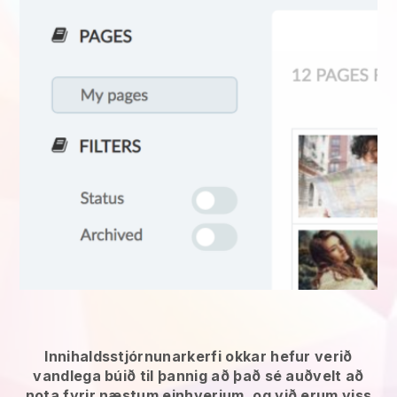
Innihaldsstjórnunarkerfi okkar hefur verið
vandlega búið til þannig að það sé auðvelt að
nota fyrir næstum einhverjum, og við erum viss