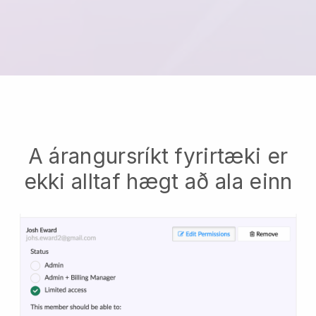
A árangursríkt fyrirtæki er
ekki alltaf hægt að ala einn