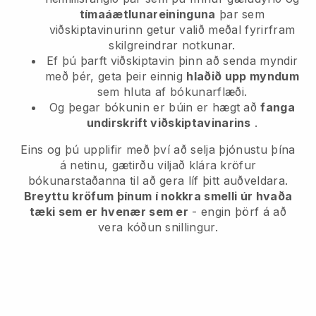
tímaáætlunareininguna
þar sem
viðskiptavinurinn getur valið meðal fyrirfram
skilgreindrar notkunar.
Ef þú þarft viðskiptavin þinn að senda myndir
með þér, geta þeir einnig
hlaðið upp myndum
sem hluta af bókunarflæði.
Og þegar bókunin er búin er hægt að
fanga
undirskrift viðskiptavinarins
.
Eins og þú upplifir með því að selja þjónustu þína
á netinu, gætirðu viljað klára kröfur
bókunarstaðanna til að gera líf þitt auðveldara.
Breyttu kröfum þínum í nokkra smelli úr hvaða
tæki sem er hvenær sem er
- engin þörf á að
vera kóðun snillingur.