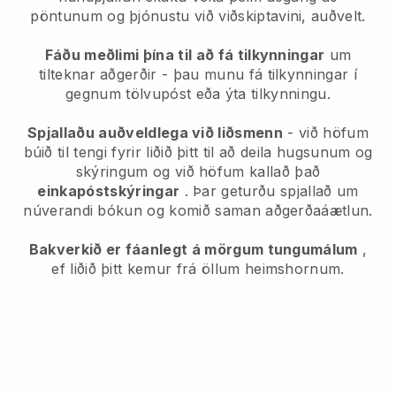
pöntunum og þjónustu við viðskiptavini, auðvelt.
Fáðu meðlimi þína til að fá tilkynningar
um
tilteknar aðgerðir - þau munu fá tilkynningar í
gegnum tölvupóst eða ýta tilkynningu.
Spjallaðu auðveldlega við liðsmenn
- við höfum
búið til tengi fyrir liðið þitt til að deila hugsunum og
skýringum og við höfum kallað það
einkapóstskýringar
. Þar geturðu spjallað um
núverandi bókun og komið saman aðgerðaáætlun.
Bakverkið er fáanlegt á mörgum tungumálum
,
ef liðið þitt kemur frá öllum heimshornum.