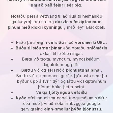
um að það felur í sér þig.
Notaðu þessa vettvang til að búa til heimasíðu
gæludýraþjónustu og
dazzle viðskiptavinum
þínum með klókri kynningu
, með leyfi Blackbell.
Fáðu þína
eigin vefsíðu
með
vörumerki URL
.
Búðu til síðurnar þínar
eða notaðu
sniðmátin
okkar til leiðbeiningar.
Bæta við texta, myndum, myndskeiðum,
dagatölum og pdfs.
Bættu við og sérsniðið
þjónustuna þína
.
Bættu við mismunandi gerðir þjónustu sem þú
býður upp á fyrir dýr og láttu viðskiptavinum
þínum bóka þetta beint.
Virkja
fjöltyngda vefsíðu
Þýða
efni inn mismunandi tungumálum sjálfur
eða með því að nota innbyggða google
gervigreind
einn-smellur þýða þjónustu.