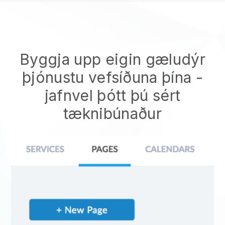
Byggja upp eigin gæludýr
þjónustu vefsíðuna þína -
jafnvel þótt þú sért
tæknibúnaður