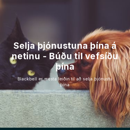
Selja þjónustuna þína á
netinu - Búðu til vefsíðu
þína
Blackbell er mesta leiðin til að selja þjónustu
þína