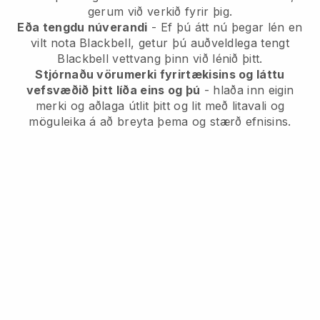
gerum við verkið fyrir þig.
Eða tengdu núverandi
- Ef þú átt nú þegar lén en
vilt nota Blackbell, getur þú auðveldlega tengt
Blackbell vettvang þinn við lénið þitt.
Stjórnaðu vörumerki fyrirtækisins og láttu
vefsvæðið þitt líða eins og þú
- hlaða inn eigin
merki og aðlaga útlit þitt og lit með litavali og
möguleika á að breyta þema og stærð efnisins.