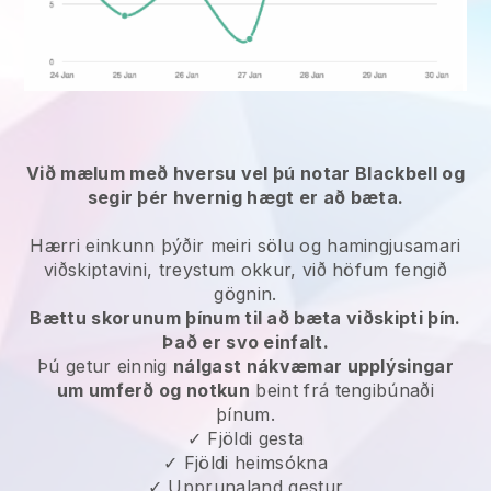
Við mælum með hversu vel þú notar Blackbell og
segir þér hvernig hægt er að bæta.
Hærri einkunn þýðir meiri sölu og hamingjusamari
viðskiptavini, treystum okkur, við höfum fengið
gögnin.
Bættu skorunum þínum til að bæta viðskipti þín.
Það er svo einfalt.
Þú getur einnig
nálgast nákvæmar upplýsingar
um umferð og notkun
beint frá tengibúnaði
þínum.
✓ Fjöldi gesta
✓ Fjöldi heimsókna
✓ Upprunaland gestur