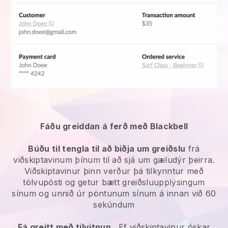
Fáðu greiddan á ferð með Blackbell
Búðu til tengla til að biðja um greiðslu
frá
viðskiptavinum þínum til að sjá um gæludýr þeirra.
Viðskiptavinur þinn verður þá tilkynntur með
tölvupósti og getur bætt greiðsluupplýsingum
sínum og unnið úr pöntunum sínum á innan við 60
sekúndum
Fá greitt með tilvitnun
. Ef viðskiptavinur óskar