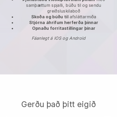
samþættum spjalli, búðu til og sendu
greiðsluskilaboð
Skoða og búðu til
afsláttarmiða
Stjórna áhrifum herferða þinnar
Opnaðu forritastillingar þínar
Fáanlegt á IOS og Android
Gerðu það þitt eigið