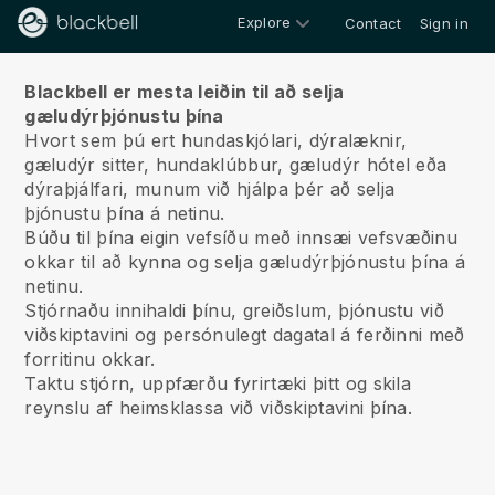
Explore
Contact
Sign in
Um okkur
Blackbell er mesta leiðin til að selja
gæludýrþjónustu þína
Hvort sem þú ert hundaskjólari, dýralæknir,
gæludýr sitter, hundaklúbbur, gæludýr hótel eða
dýraþjálfari, munum við hjálpa þér að selja
þjónustu þína á netinu.
Búðu til þína eigin vefsíðu með innsæi vefsvæðinu
okkar til að kynna og selja gæludýrþjónustu þína á
netinu.
Stjórnaðu innihaldi þínu, greiðslum, þjónustu við
viðskiptavini og persónulegt dagatal á ferðinni með
forritinu okkar.
Taktu stjórn, uppfærðu fyrirtæki þitt og skila
reynslu af heimsklassa við viðskiptavini þína.