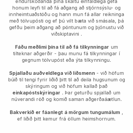
endurskoðanda þína skaltu einfaldlega gefa
honum leyfi til að fá aðgang að stjórnsýslu- og
innheimtuaðstöðu og hann mun fá allar reikninga
með tölvupósti og ef þú vilt bæta við smásala, þá
gefðu þeim aðgang að pöntunum og þjónustu við
viðskiptavini .
Fáðu meðlimi þína til að fá tilkynningar
um
tilteknar aðgerðir - þau munu fá tilkynningar í
gegnum tölvupóst eða ýta tilkynningu.
Spjallaðu auðveldlega við liðsmenn
- við höfum
búið til tengi fyrir liðið þitt til að deila hugsunum og
skýringum og við höfum kallað það
einkapóstskýringar
. Þar geturðu spjallað um
núverandi röð og komið saman aðgerðaáætlun.
Bakverkið er fáanlegt á mörgum tungumálum
,
ef liðið þitt kemur frá öllum heimshornum.