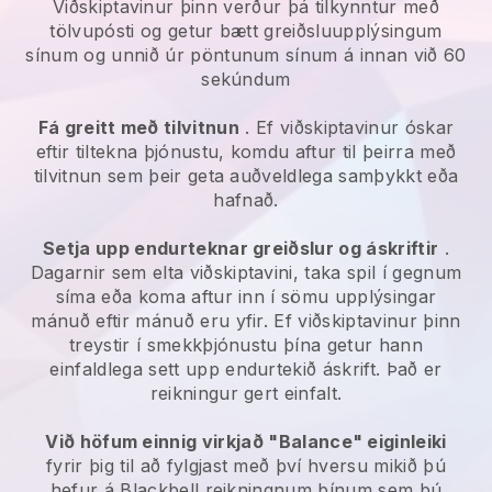
Viðskiptavinur þinn verður þá tilkynntur með
tölvupósti og getur bætt greiðsluupplýsingum
sínum og unnið úr pöntunum sínum á innan við 60
sekúndum
Fá greitt með tilvitnun
. Ef viðskiptavinur óskar
eftir tiltekna þjónustu, komdu aftur til þeirra með
tilvitnun sem þeir geta auðveldlega samþykkt eða
hafnað.
Setja upp endurteknar greiðslur og áskriftir
.
Dagarnir sem elta viðskiptavini, taka spil í gegnum
síma eða koma aftur inn í sömu upplýsingar
mánuð eftir mánuð eru yfir. Ef viðskiptavinur þinn
treystir í smekkþjónustu þína getur hann
einfaldlega sett upp endurtekið áskrift. Það er
reikningur gert einfalt.
Við höfum einnig virkjað "Balance" eiginleiki
fyrir þig til að fylgjast með því hversu mikið þú
hefur á Blackbell reikningnum þínum sem þú