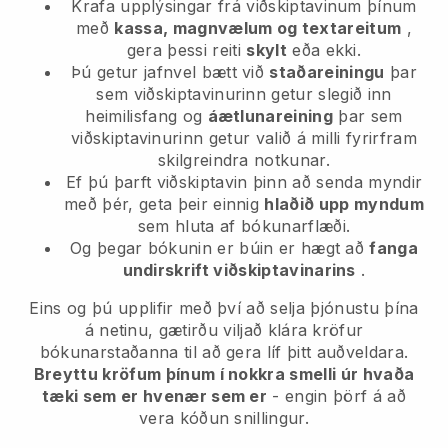
Krafa upplýsingar frá viðskiptavinum þínum
með
kassa, magnvælum og textareitum
,
gera þessi reiti
skylt
eða ekki.
Þú getur jafnvel bætt við
staðareiningu
þar
sem viðskiptavinurinn getur slegið inn
heimilisfang og
áætlunareining
þar sem
viðskiptavinurinn getur valið á milli fyrirfram
skilgreindra notkunar.
Ef þú þarft viðskiptavin þinn að senda myndir
með þér, geta þeir einnig
hlaðið upp myndum
sem hluta af bókunarflæði.
Og þegar bókunin er búin er hægt að
fanga
undirskrift viðskiptavinarins
.
Eins og þú upplifir með því að selja þjónustu þína
á netinu, gætirðu viljað klára kröfur
bókunarstaðanna til að gera líf þitt auðveldara.
Breyttu kröfum þínum í nokkra smelli úr hvaða
tæki sem er hvenær sem er
- engin þörf á að
vera kóðun snillingur.