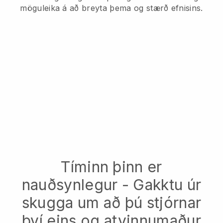
möguleika á að breyta þema og stærð efnisins.
Tíminn þinn er
nauðsynlegur - Gakktu úr
skugga um að þú stjórnar
því eins og atvinnumaður