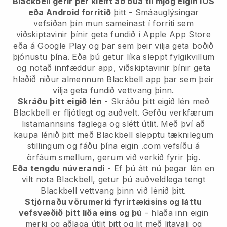
Blackbell gerir þér kleift að búa til mjög eigin IOS
eða Android forritið
þitt - Smáauglýsingar
vefsíðan þín mun sameinast í forriti sem
viðskiptavinir þínir geta fundið í Apple App Store
eða á Google Play og þar sem þeir vilja geta boðið
þjónustu þína. Eða þú getur líka sleppt fylgikvillum
og notað innfæddur app, viðskiptavinir þínir geta
hlaðið niður almennum Blackbell app þar sem þeir
vilja geta fundið vettvang þinn.
Skráðu þitt eigið lén
- Skráðu þitt eigið lén með
Blackbell er fljótlegt og auðvelt. Gefðu verkfærum
listamannsins faglega og slétt útlit. Með því að
kaupa lénið þitt með Blackbell slepptu tæknilegum
stillingum og fáðu þína eigin .com vefsíðu á
örfáum smellum, gerum við verkið fyrir þig.
Eða tengdu núverandi
- Ef þú átt nú þegar lén en
vilt nota Blackbell, getur þú auðveldlega tengt
Blackbell vettvang þinn við lénið þitt.
Stjórnaðu vörumerki fyrirtækisins og láttu
vefsvæðið þitt líða eins og þú
- hlaða inn eigin
merki og aðlaga útlit þitt og lit með litavali og