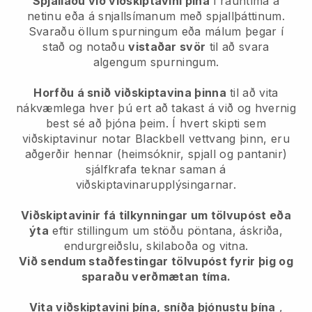
Spjallaðu við viðskiptavini þína
í rauntíma á
netinu eða á snjallsímanum með spjallþáttinum.
Svaraðu öllum spurningum eða málum þegar í
stað og notaðu
vistaðar svör
til að svara
algengum spurningum.
Horfðu á snið viðskiptavina þinna
til að vita
nákvæmlega hver þú ert að takast á við og hvernig
best sé að þjóna þeim. Í hvert skipti sem
viðskiptavinur notar Blackbell vettvang þinn, eru
aðgerðir hennar (heimsóknir, spjall og pantanir)
sjálfkrafa teknar saman á
viðskiptavinarupplýsingarnar.
Viðskiptavinir fá tilkynningar um tölvupóst eða
ýta
eftir stillingum um stöðu pöntana, áskriða,
endurgreiðslu, skilaboða og vitna.
Við sendum staðfestingar tölvupóst fyrir þig og
sparaðu verðmætan tíma.
Vita viðskiptavini þína, sníða þjónustu þína
,