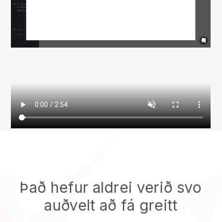
Það hefur aldrei verið svo
auðvelt að fá greitt