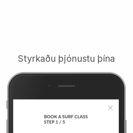
Styrkaðu þjónustu þína