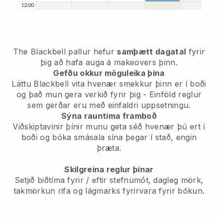
The Blackbell pallur hefur
samþætt dagatal
fyrir
þig að hafa auga á makeovers þinn.
Gefðu okkur möguleika þína
Láttu Blackbell vita hvenær smekkur þinn er í boði
og það mun gera verkið fyrir þig - Einföld reglur
sem gerðar eru með einfaldri uppsetningu.
Sýna rauntíma framboð
Viðskiptavinir þínir munu geta séð hvenær þú ert í
boði og bóka smásala sína þegar í stað, engin
þræta.
Skilgreina reglur þínar
Setjið biðtíma fyrir / eftir stefnumót, dagleg mörk,
takmörkun rifa og lágmarks fyrirvara fyrir bókun.