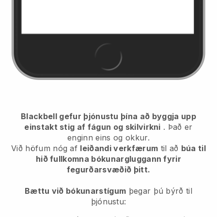
Blackbell gefur þjónustu þína að byggja upp
einstakt stig af fágun og skilvirkni
. Það er
enginn eins og okkur.
Við höfum nóg af
leiðandi verkfærum
til að
búa til
hið fullkomna bókunargluggann fyrir
fegurðarsvæðið þitt.
Bættu við bókunarstígum
þegar þú býrð til
þjónustu: