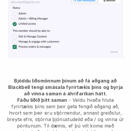
Bjóddu liðsmönnum þínum að fá aðgang að
Blackbell tengi smásala fyrirtækis þíns
og byrja
að vinna saman á áhrifaríkan hátt.
Fáðu liðið þitt saman
- Veldu hvaða hluta
fyrirtækis þíns sem þeir geta fengið aðgang að,
hvort sem þeir eru stjórnendur, annast greiðslur,
breyta efni, stjórna þjónustudeild eða / og vinna úr
pöntunum. Til dæmis, ef þú vilt koma með