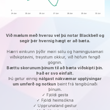
Við mælum með hversu vel þú notar Blackbell og
segir þér hvernig hægt er að bæta.
Hærri einkunn þýðir meiri sölu og hamingjusamari
viðskiptavini, treystum okkur, við höfum fengið
gögnin.
Bættu skorunum þínum til að bæta viðskipti þín.
Það er svo einfalt.
Þú getur einnig
nálgast nákvæmar upplýsingar
um umferð og notkun
beint frá tengibúnaði
þínum.
✓ Fjöldi gesta
✓ Fjöldi heimsókna
✓ Upprunaland gestur