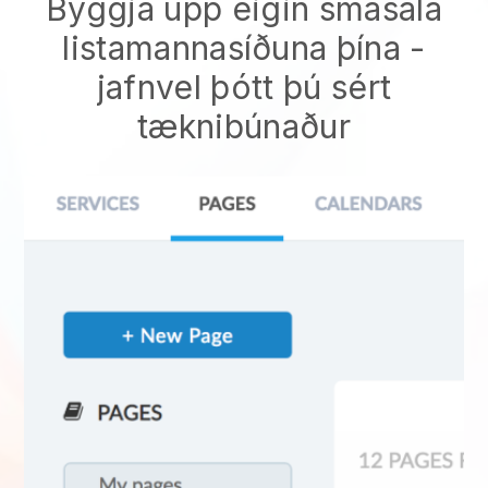
Byggja upp eigin smásala
listamannasíðuna þína -
jafnvel þótt þú sért
tæknibúnaður