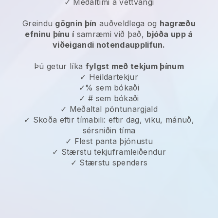
✓ Meðaltími á vettvangi
Greindu
gögnin þín
auðveldlega og
hagræðu
efninu þínu í
samræmi við það,
bjóða upp á
viðeigandi notendaupplifun.
Þú getur líka
fylgst með tekjum þínum
✓ Heildartekjur
✓% sem bókaði
✓ # sem bókaði
✓ Meðaltal pöntunargjald
✓ Skoða eftir tímabili: eftir dag, viku, mánuð,
sérsniðin tíma
✓ Flest panta þjónustu
✓ Stærstu tekjuframleiðendur
✓ Stærstu spenders