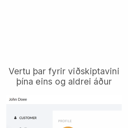
Vertu þar fyrir viðskiptavini
þína eins og aldrei áður