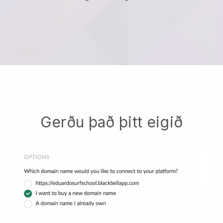
Gerðu það þitt eigið