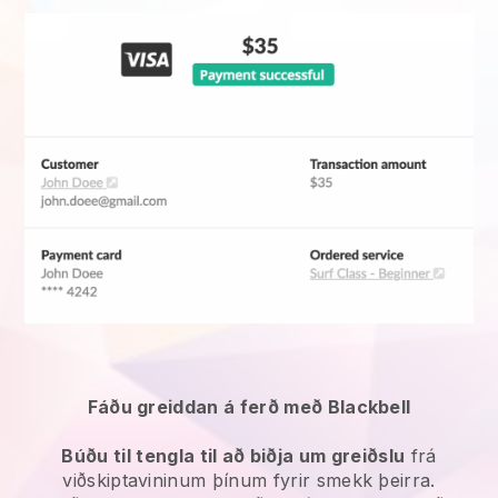
Fáðu greiddan á ferð með Blackbell
Búðu til tengla til að biðja um greiðslu
frá
viðskiptavininum þínum fyrir smekk þeirra.