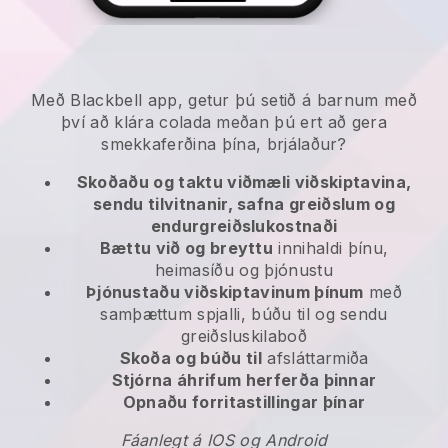
Með Blackbell app, getur þú setið á barnum með
því að klára colada meðan þú ert að gera
smekkaferðina þína, brjálaður?
Skoðaðu og taktu viðmæli viðskiptavina,
sendu tilvitnanir, safna greiðslum og
endurgreiðslukostnaði
Bættu við og breyttu
innihaldi þínu,
heimasíðu og þjónustu
Þjónustaðu viðskiptavinum þínum
með
samþættum spjalli, búðu til og sendu
greiðsluskilaboð
Skoða og búðu til
afsláttarmiða
Stjórna áhrifum herferða þinnar
Opnaðu forritastillingar þínar
Fáanlegt á IOS og Android