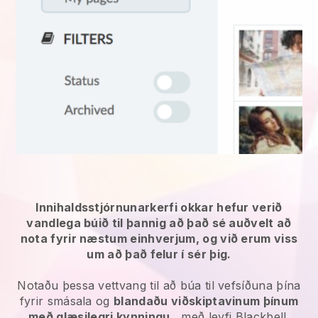
Innihaldsstjórnunarkerfi okkar hefur verið
vandlega búið til þannig að það sé auðvelt að
nota fyrir næstum einhverjum, og við erum viss
um að það felur í sér þig.
Notaðu þessa vettvang til að búa til vefsíðuna þína
fyrir smásala og
blandaðu viðskiptavinum þínum
með glæsilegri kynningu
, með leyfi Blackbell.