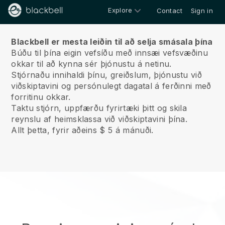
Explore
Contact
Sign in
Um okkur
Blackbell er mesta leiðin til að selja smásala þína
Búðu til þína eigin vefsíðu með innsæi vefsvæðinu
okkar til að kynna sér þjónustu á netinu.
Stjórnaðu innihaldi þínu, greiðslum, þjónustu við
viðskiptavini og persónulegt dagatal á ferðinni með
forritinu okkar.
Taktu stjórn, uppfærðu fyrirtæki þitt og skila
reynslu af heimsklassa við viðskiptavini þína.
Allt þetta, fyrir aðeins $ 5 á mánuði.