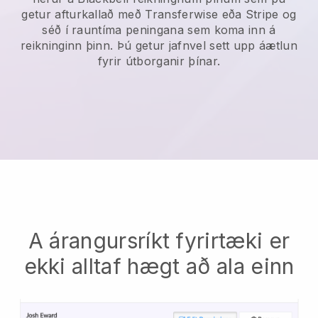
getur afturkallað með Transferwise eða Stripe og
séð í rauntíma peningana sem koma inn á
reikninginn þinn. Þú getur jafnvel sett upp áætlun
fyrir útborganir þínar.
A árangursríkt fyrirtæki er
ekki alltaf hægt að ala einn