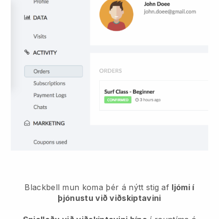
Blackbell mun koma þér á nýtt stig af
ljómi í
þjónustu við viðskiptavini