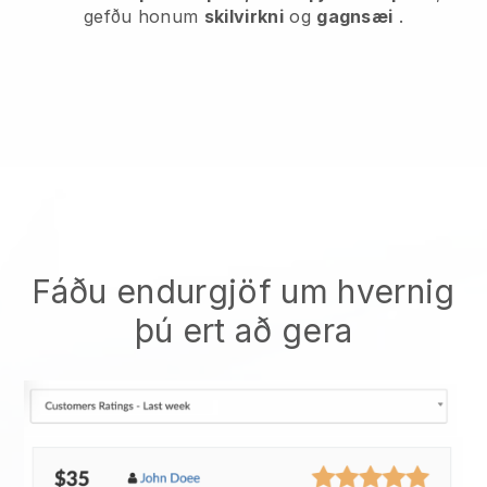
gefðu honum
skilvirkni
og
gagnsæi
.
Fáðu endurgjöf um hvernig
þú ert að gera