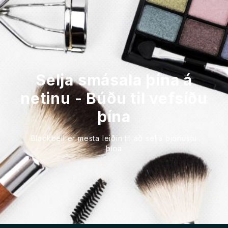
Selja smásala þína á
netinu - Búðu til vefsíðu
þína
Blackbell er mesta leiðin til að selja þjónustu
þína