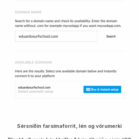
Sérsniðin farsímaforrit, lén og vörumerki