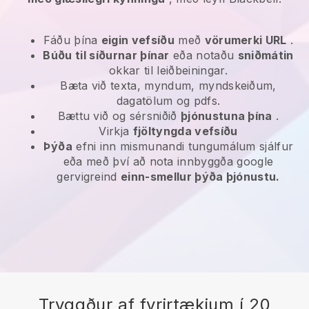
Fáðu þína
eigin vefsíðu
með
vörumerki URL
.
Búðu til síðurnar þínar
eða notaðu
sniðmátin
okkar til leiðbeiningar.
Bæta við texta, myndum, myndskeiðum,
dagatölum og pdfs.
Bættu við og sérsniðið
þjónustuna þína
.
Virkja
fjöltyngda vefsíðu
Þýða
efni inn mismunandi tungumálum sjálfur
eða með því að nota innbyggða google
gervigreind
einn-smellur þýða þjónustu.
Tryggður af fyrirtækjum í 20