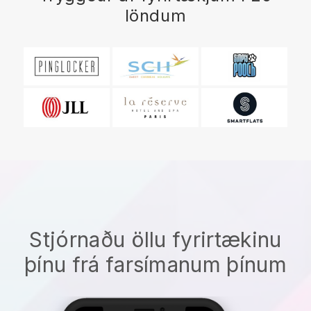
löndum
Stjórnaðu öllu fyrirtækinu
þínu frá farsímanum þínum