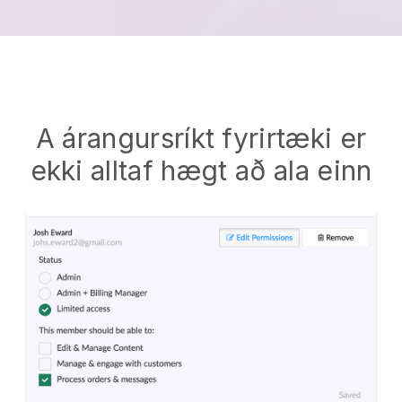
A árangursríkt fyrirtæki er
ekki alltaf hægt að ala einn