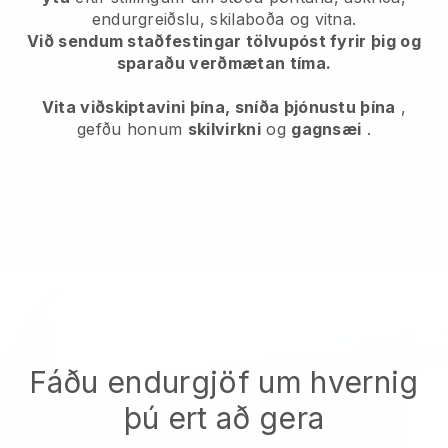
endurgreiðslu, skilaboða og vitna.
Við sendum staðfestingar tölvupóst fyrir þig og
sparaðu verðmætan tíma.
Vita viðskiptavini þína, sníða þjónustu þína
,
gefðu honum
skilvirkni
og
gagnsæi
.
Fáðu endurgjöf um hvernig
þú ert að gera