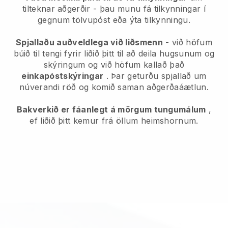
tilteknar aðgerðir - þau munu fá tilkynningar í
gegnum tölvupóst eða ýta tilkynningu.
Spjallaðu auðveldlega við liðsmenn
- við höfum
búið til tengi fyrir liðið þitt til að deila hugsunum og
skýringum og við höfum kallað það
einkapóstskýringar
. Þar geturðu spjallað um
núverandi röð og komið saman aðgerðaáætlun.
Bakverkið er fáanlegt á mörgum tungumálum
,
ef liðið þitt kemur frá öllum heimshornum.