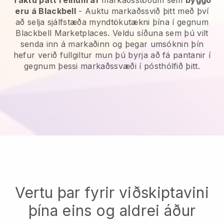
Taktu þátt í einum af
markaðsstöðum sem
byggð
eru á Blackbell
- Auktu markaðssvið þitt með því
að selja sjálfstæða myndtökutækni þína í gegnum
Blackbell Marketplaces. Veldu síðuna sem þú vilt
senda inn á markaðinn og þegar umsóknin þín
hefur verið fullgiltur mun þú byrja að fá pantanir í
gegnum þessi markaðssvæði í pósthólfið þitt.
Vertu þar fyrir viðskiptavini
þína eins og aldrei áður