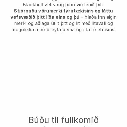
Blackbell vettvang þinn við lénið þitt.
Stjórnaðu vörumerki fyrirtækisins og láttu
vefsvæðið þitt líða eins og þú
- hlaða inn eigin
merki og aðlaga útlit þitt og lit með litavali og
möguleika á að breyta þema og stærð efnisins.
Búðu til fullkomið