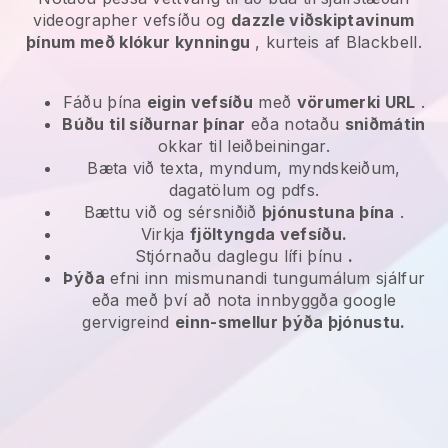
videographer vefsíðu og
dazzle viðskiptavinum
þínum með klókur kynningu
, kurteis af Blackbell.
Fáðu þína
eigin vefsíðu
með
vörumerki URL
.
Búðu til síðurnar þínar
eða notaðu
sniðmátin
okkar til leiðbeiningar.
Bæta við texta, myndum, myndskeiðum,
dagatölum og pdfs.
Bættu við og sérsniðið
þjónustuna þína
.
Virkja
fjöltyngda vefsíðu.
Stjórnaðu daglegu lífi þínu
.
Þýða
efni inn mismunandi tungumálum sjálfur
eða með því að nota innbyggða google
gervigreind
einn-smellur þýða þjónustu.