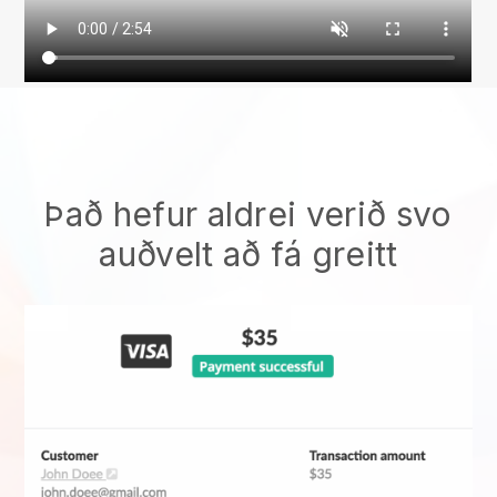
Það hefur aldrei verið svo
auðvelt að fá greitt