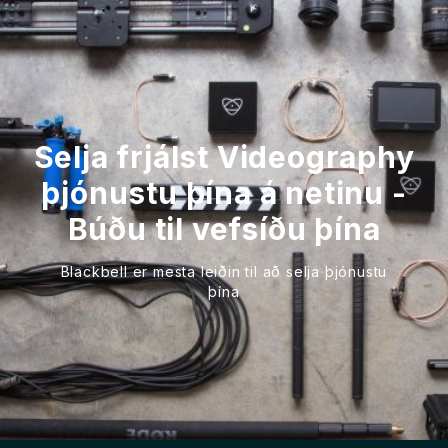
Selja frjálst Videography
þjónustu þína á netinu -
Búðu til vefsíðu þína
Blackbell er mesta leiðin til að selja þjónustu
þína