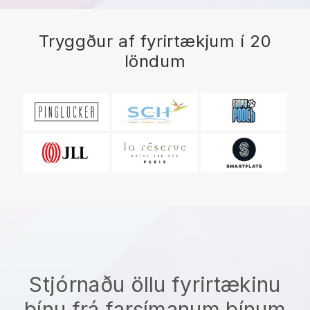
Tryggður af fyrirtækjum í 20
löndum
Stjórnaðu öllu fyrirtækinu
þínu frá farsímanum þínum