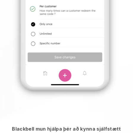
Blackbell mun hjálpa þér að kynna sjálfstætt