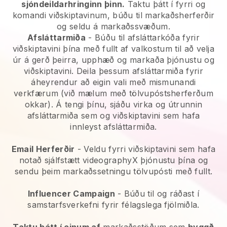
sjóndeildarhringinn þinn.
Taktu þátt í fyrri og
komandi viðskiptavinum, búðu til markaðsherferðir
og seldu á markaðssvæðum.
Afsláttarmiða
- Búðu til afsláttarkóða fyrir
viðskiptavini þína með fullt af valkostum til að velja
úr á gerð þeirra, upphæð og markaða þjónustu og
viðskiptavini. Deila þessum afsláttarmiða fyrir
áheyrendur að eigin vali með mismunandi
verkfærum (við mælum með tölvupóstsherferðum
okkar). Á tengi þínu, sjáðu virka og útrunnin
afsláttarmiða sem og viðskiptavini sem hafa
innleyst afsláttarmiða.
Email Herferðir
- Veldu fyrri viðskiptavini sem hafa
notað sjálfstætt videographyX þjónustu þína og
sendu þeim markaðssetningu tölvupósti með fullt.
Influencer Campaign
- Búðu til og ráðast í
samstarfsverkefni fyrir félagslega fjölmiðla.