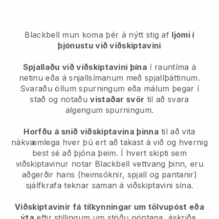
Blackbell mun koma þér á nýtt stig af
ljómi í
þjónustu við viðskiptavini
Spjallaðu við viðskiptavini þína
í rauntíma á
netinu eða á snjallsímanum með spjallþáttinum.
Svaraðu öllum spurningum eða málum þegar í
stað og notaðu
vistaðar svör
til að svara
algengum spurningum.
Horfðu á snið viðskiptavina þinna
til að vita
nákvæmlega hver þú ert að takast á við og hvernig
best sé að þjóna þeim. Í hvert skipti sem
viðskiptavinur notar Blackbell vettvang þinn, eru
aðgerðir hans (heimsóknir, spjall og pantanir)
sjálfkrafa teknar saman á viðskiptavini sína.
Viðskiptavinir fá tilkynningar um tölvupóst eða
ýta
eftir stillingum um stöðu pöntana, áskriða,