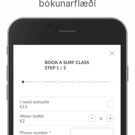
bókunarflæði