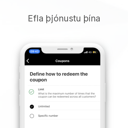
Efla þjónustu þína