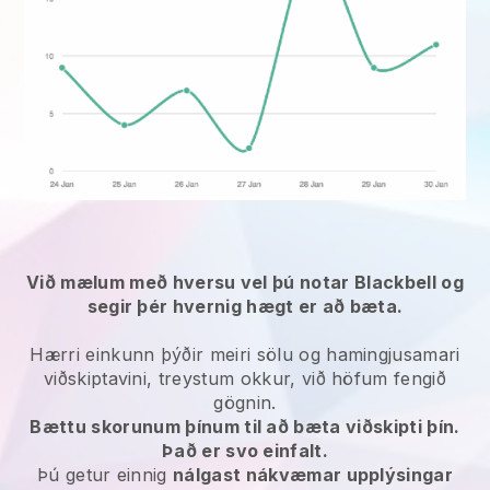
Við mælum með hversu vel þú notar Blackbell og
segir þér hvernig hægt er að bæta.
Hærri einkunn þýðir meiri sölu og hamingjusamari
viðskiptavini, treystum okkur, við höfum fengið
gögnin.
Bættu skorunum þínum til að bæta viðskipti þín.
Það er svo einfalt.
Þú getur einnig
nálgast nákvæmar upplýsingar