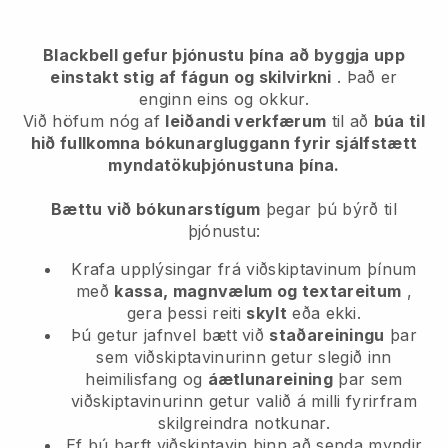
Blackbell gefur þjónustu þína að byggja upp
einstakt stig af fágun og skilvirkni
. Það er
enginn eins og okkur.
Við höfum nóg af
leiðandi verkfærum
til að
búa til
hið fullkomna bókunargluggann fyrir sjálfstætt
myndatökuþjónustuna þína.
Bættu við bókunarstígum
þegar þú býrð til
þjónustu:
Krafa upplýsingar frá viðskiptavinum þínum
með
kassa, magnvælum og textareitum
,
gera þessi reiti
skylt
eða ekki.
Þú getur jafnvel bætt við
staðareiningu
þar
sem viðskiptavinurinn getur slegið inn
heimilisfang og
áætlunareining
þar sem
viðskiptavinurinn getur valið á milli fyrirfram
skilgreindra notkunar.
Ef þú þarft viðskiptavin þinn að senda myndir