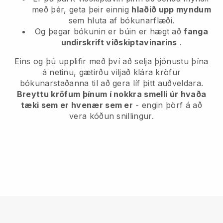
með þér, geta þeir einnig
hlaðið upp myndum
sem hluta af bókunarflæði.
Og þegar bókunin er búin er hægt að
fanga
undirskrift viðskiptavinarins
.
Eins og þú upplifir með því að selja þjónustu þína
á netinu, gætirðu viljað klára kröfur
bókunarstaðanna til að gera líf þitt auðveldara.
Breyttu kröfum þínum í nokkra smelli úr hvaða
tæki sem er hvenær sem er
- engin þörf á að
vera kóðun snillingur.