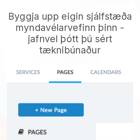
Byggja upp eigin sjálfstæða
myndavélarvefinn þinn -
jafnvel þótt þú sért
tæknibúnaður