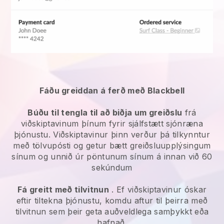
Fáðu greiddan á ferð með Blackbell
Búðu til tengla til að biðja um greiðslu
frá
viðskiptavinum þínum fyrir sjálfstætt sjónræna
þjónustu. Viðskiptavinur þinn verður þá tilkynntur
með tölvupósti og getur bætt greiðsluupplýsingum
sínum og unnið úr pöntunum sínum á innan við 60
sekúndum
Fá greitt með tilvitnun
. Ef viðskiptavinur óskar
eftir tiltekna þjónustu, komdu aftur til þeirra með
tilvitnun sem þeir geta auðveldlega samþykkt eða
hafnað.