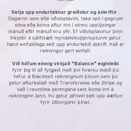
Setja upp endurteknar greiðslur og áskriftir
.
Dagarnir sem elta viðskiptavini, taka spil í gegnum
síma eða koma aftur inn í sömu upplýsingar
mánuð eftir mánuð eru yfir. Ef viðskiptavinur þinn
treystir á sjálfstætt myndatökuþjónustunni getur
hann einfaldlega sett upp endurtekið áskrift. Það er
reikningur gert einfalt.
Við höfum einnig virkjað "Balance" eiginleiki
fyrir þig til að fylgjast með því hversu mikið þú
hefur á Blackbell reikningnum þínum sem þú
getur afturkallað með Transferwise eða Stripe og
séð í rauntíma peningana sem koma inn á
reikninginn þinn. Þú getur jafnvel sett upp áætlun
fyrir útborganir þínar.