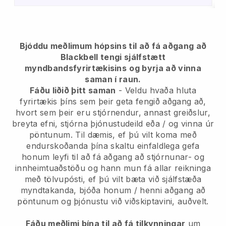
Bjóddu meðlimum hópsins til að fá aðgang að
Blackbell tengi sjálfstætt
myndbandsfyrirtækisins
og byrja að vinna
saman í raun.
Fáðu liðið þitt saman
- Veldu hvaða hluta
fyrirtækis þíns sem þeir geta fengið aðgang að,
hvort sem þeir eru stjórnendur, annast greiðslur,
breyta efni, stjórna þjónustudeild eða / og vinna úr
pöntunum. Til dæmis, ef þú vilt koma með
endurskoðanda þína skaltu einfaldlega gefa
honum leyfi til að fá aðgang að stjórnunar- og
innheimtuaðstöðu og hann mun fá allar reikninga
með tölvupósti, ef þú vilt bæta við sjálfstæða
myndtakanda, bjóða honum / henni aðgang að
pöntunum og þjónustu við viðskiptavini, auðvelt.
Fáðu meðlimi þína til að fá tilkynningar
um