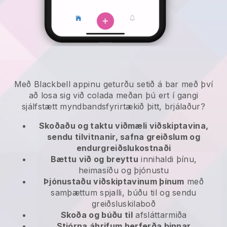
Með Blackbell appinu geturðu setið á bar með því
að losa sig við colada meðan þú ert í gangi
sjálfstætt myndbandsfyrirtækið þitt, brjálaður?
Skoðaðu og taktu viðmæli viðskiptavina,
sendu tilvitnanir, safna greiðslum og
endurgreiðslukostnaði
Bættu við og breyttu
innihaldi þínu,
heimasíðu og þjónustu
Þjónustaðu viðskiptavinum þínum
með
samþættum spjalli, búðu til og sendu
greiðsluskilaboð
Skoða og búðu til
afsláttarmiða
Stjórna áhrifum herferða þinnar