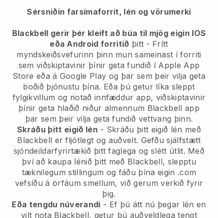
Sérsniðin farsímaforrit, lén og vörumerki
Blackbell gerir þér kleift að búa til mjög eigin IOS
eða Android forritið
þitt - Frítt
myndskeiðsvefurinn þinn mun sameinast í forriti
sem viðskiptavinir þínir geta fundið í Apple App
Store eða á Google Play og þar sem þeir vilja geta
boðið þjónustu þína. Eða þú getur líka sleppt
fylgikvillum og notað innfæddur app, viðskiptavinir
þínir geta hlaðið niður almennum Blackbell app
þar sem þeir vilja geta fundið vettvang þinn.
Skráðu þitt eigið lén
- Skráðu þitt eigið lén með
Blackbell er fljótlegt og auðvelt. Gefðu sjálfstætt
sjóndeildarfyrirtækið þitt faglega og slétt útlit. Með
því að kaupa lénið þitt með Blackbell, slepptu
tæknilegum stillingum og fáðu þína eigin .com
vefsíðu á örfáum smellum, við gerum verkið fyrir
þig.
Eða tengdu núverandi
- Ef þú átt nú þegar lén en
vilt nota Blackbell, getur þú auðveldlega tengt