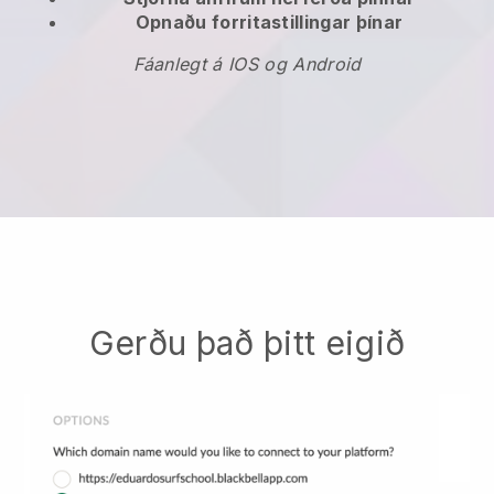
Opnaðu forritastillingar þínar
Fáanlegt á IOS og Android
Gerðu það þitt eigið