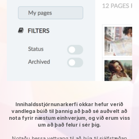
Innihaldsstjórnunarkerfi okkar hefur verið
vandlega búið til þannig að það sé auðvelt að
nota fyrir næstum einhverjum, og við erum viss
um að það felur í sér þig.
Notaðu þessa vettvang til að búa til sjálfstæðan