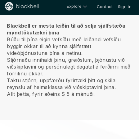
Explore
Contact
Sign in
Um okkur
Blackbell er mesta leiðin til að selja sjálfstæða
myndtökutækni þína
Búðu til þína eigin vefsíðu með leiðandi vefsíðu
byggir okkar til að kynna sjálfstætt
vídeóþjónustuna þína á netinu.
Stjórnaðu innihaldi þínu, greiðslum, þjónustu við
viðskiptavini og persónulegt dagatal á ferðinni með
forritinu okkar.
Taktu stjórn, uppfærðu fyrirtæki þitt og skila
reynslu af heimsklassa við viðskiptavini þína.
Allt þetta, fyrir aðeins $ 5 á mánuði.