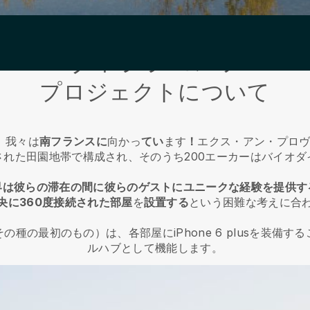
ヴィララコステ
プロジェクトについて
、我々は
南フランスに
向かっ
てい
ます
！
エクス・アン・プロヴ
カーの保護された田園地帯で構成され、そのうち200エーカーはバ
界は彼らの滞在の間に彼らのゲストにユニークな経験を提供す
央に360度接続された部屋
を
設置する
という困難な考えに合
種の最初のもの）は、各部屋にiPhone 6 plusを装備
ルハブとして機能します。