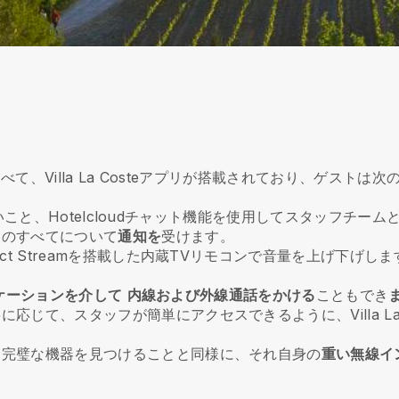
すべて、Villa La Costeアプリが搭載されており、ゲスト
ならないこと、Hotelcloudチャット機能を使用してスタッフ
とのすべてについて
通知を
受けます。
ct Streamを搭載した内蔵TVリモコンで音量を上げ下げしま
アプリケーションを介して
内線および外線通話をかける
こともでき
て、スタッフが簡単にアクセスできるように、Villa La Co
た完璧な機器を見つけることと同様に、それ自身の
重い無線イ