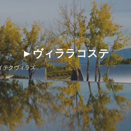
►ヴィララコステ
イテクヴィラズ