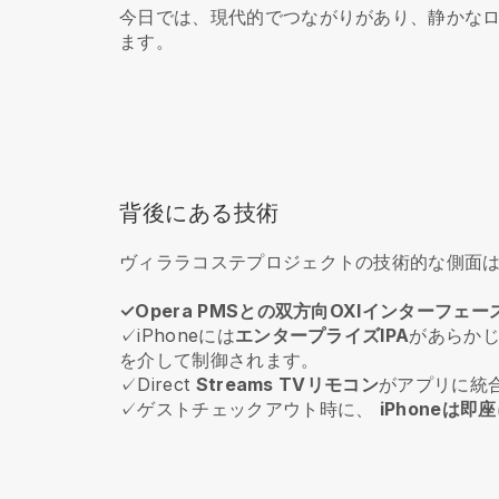
今日では、現代的でつながりがあり、静かな
ます。
背後にある技術
ヴィララコステプロジェクトの技術的な側面
✓Opera PMSとの双方向OXIインターフェー
✓iPhoneには
エンタープライズIPA
があらか
を介して制御されます。
✓Direct
Streams TVリモコン
がアプリに統
✓ゲストチェックアウト時に、
iPhoneは