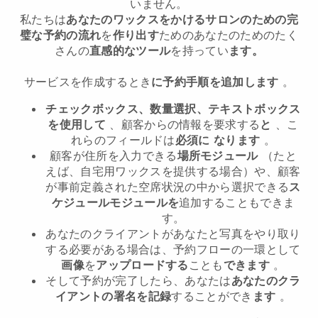
いません。
私たちは
あなたのワックスをかけるサロンのための完
璧な予約の流れ
を
作り出す
ためのあなたのためのたく
さんの
直感的なツール
を持ってい
ます。
サービスを作成するとき
に予約手順を追加します
。
チェックボックス、数量選択、テキストボックス
を使用して
、顧客からの情報を要求する
と
、こ
れらのフィールドは
必須に
なります
。
顧客が住所を入力できる
場所モジュール
（たと
えば、自宅用ワックスを提供する場合）や、顧客
が事前定義された空席状況の中から選択できる
ス
ケジュールモジュールを
追加することもできま
す。
あなたのクライアントがあなたと写真をやり取り
する必要がある場合は、予約フローの一環として
画像
を
アップロードする
ことも
できます
。
そして予約が完了したら、あなたは
あなたのクラ
イアントの署名を記録
することができ
ます
。