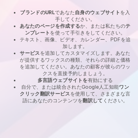
ブランドのURL
であなた
自身のウェブサイト
を入
手してください。
あなたのページを作成する
か、または私たちの
テ
ンプレート
を使って手引きをしてください。
テキスト、画像、ビデオ、カレンダー、PDFを追
加します。
サービス
を追加してカスタマイズします。あなた
が提供するワックスの種類、それらの詳細と価格
を追加してください。あなたの顧客が彼らのワッ
クスを直接予約しましょう。
多言語ウェブサイトを
有効にする
自分で、または統合されたGoogle人工知能
ワン
クリック翻訳サービス
を使用して、さまざまな言
語にあなたのコンテンツを
翻訳して
ください。