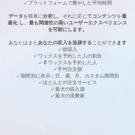
✓プラットフォームで費やした平均時間
データ
を簡単に
分析し、
それに応じ
てコンテンツ
を
最
適化
し、最も関連性の高いユーザーエクスペリエンス
を可能にします。
あなたはまた
あなたの収入を追跡する
ことができ
ます
✓総収入
✓ワックスを予約した人の割合
✓＃ワックスを予約した人
✓平均注文額
✓期間別に表示：日、週、月、カスタム期間別
✓ほとんどの注文サービス
✓最大の収入源
✓最大の浪費家