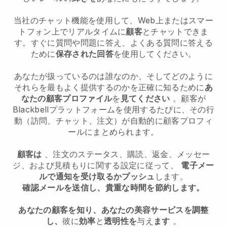
当社のチャット機能を使用して、Web上またはスマー
トフォン上でリアルタイムに
顧客
とチャットできま
す。すぐに質問や問題に答え、よくある質問に答える
ために
保存された回答
を使用してください。
あなたが扱っているのは誰なのか、そしてどのように
それらを最もよく提供するのかを正確に知るために
あ
なたの顧客プロファイル
を
見てください
。顧客が
Blackbellプラットフォームを使用するたびに、その行
動（訪問、チャット、注文）が自動的に顧客プロフィ
ールにまとめられます。
顧客は
、注文のステータス、購読、返金、メッセー
ジ、および見積もりに関する設定に従って、
電子メー
ルで通知を受け取るかプッシュ
します。
確認メールを送信し、貴重な時間を節約します。
あなたの顧客を知り、あなたの美容サービスを調整
し、
彼に
効率
と
透明性を
与え
ます
。