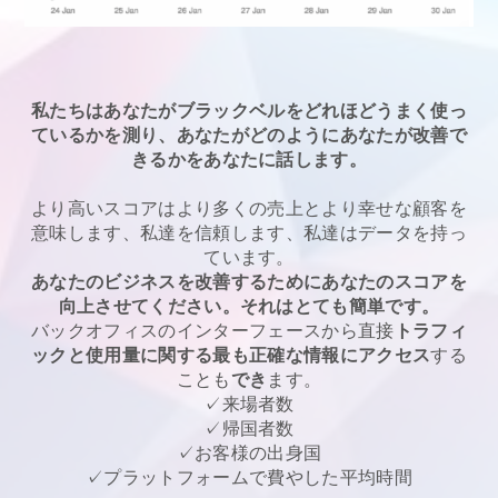
私たちはあなたがブラックベルをどれほどうまく使っ
ているかを測り、あなたがどのようにあなたが改善で
きるかをあなたに話します。
より高いスコアはより多くの売上とより幸せな顧客を
意味します、私達を信頼します、私達はデータを持っ
ています。
あなたのビジネスを改善するためにあなたのスコアを
向上させてください。それはとても簡単です。
バックオフィスのインターフェースから直接
トラフィ
ックと使用量に関する最も正確な情報にアクセス
する
ことも
でき
ます。
✓来場者数
✓帰国者数
✓お客様の出身国
✓プラットフォームで費やした平均時間