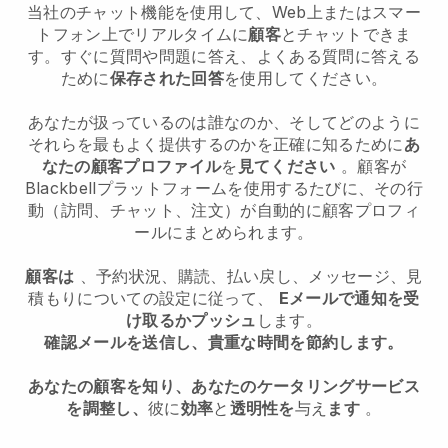
当社のチャット機能を使用して、Web上またはスマー
トフォン上でリアルタイムに
顧客
とチャットできま
す。すぐに質問や問題に答え、よくある質問に答える
ために
保存された回答
を使用してください。
あなたが扱っているのは誰なのか、そしてどのように
それらを最もよく提供するのかを正確に知るために
あ
なたの顧客プロファイル
を
見てください
。顧客が
Blackbellプラットフォームを使用するたびに、その行
動（訪問、チャット、注文）が自動的に顧客プロフィ
ールにまとめられます。
顧客は
、予約状況、購読、払い戻し、メッセージ、見
積もりについての設定に従って、
Eメールで通知を受
け取るかプッシュ
します。
確認メールを送信し、貴重な時間を節約します。
あなたの顧客を知り、あなたのケータリングサービス
を調整し、
彼に
効率
と
透明性を
与え
ます
。