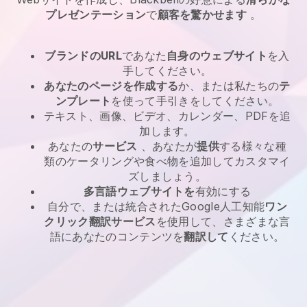
プレゼンテーション
で
顧客を驚かせます
。
ブランドのURL
であなた
自身のウェブサイト
を入
手してください。
あなたのページを作成する
か、または私たちの
テ
ンプレート
を使って手引きをしてください。
テキスト、画像、ビデオ、カレンダー、PDFを追
加します。
あなたの
サービス
、あなたが
提供
する様々な種
類のケータリングや食べ物を追加してカスタマイ
ズしましょう。
多言語ウェブサイトを
有効にする
自分で、または統合されたGoogle人工知能
ワン
クリック翻訳サービス
を使用して、さまざまな言
語にあなたのコンテンツを
翻訳して
ください。