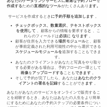
あなたのケータリングサービスに最適な予約フロー
を
作成する
ための
直感的なツール
がたくさんあり
ます。
サービスを作成するとき
に予約手順を追加します
。
チェックボックス、数量選択、テキストボックス
を使用して
、顧客からの情報を要求する
と
、こ
れらのフィールドは
必須に
なります
。
顧客が住所を入力できる
場所モジュール
と、顧客
が事前定義された利用可能性の中から選択できる
スケジュールモジュールを
追加することもできま
す。
あなたのクライアントがあなたと写真をやり取り
する必要がある場合は、予約フローの一環として
画像
を
アップロードする
ことも
できます
。
そして予約が完了したら、あなたは
あなたのクラ
イアントの署名を記録
することができ
ます
。
あなたがあなたのサービスをオンラインで販売するこ
とを経験するとき、あなたはあなたの人生をより簡単
にするためにあなたの予約ステップの必要条件につい