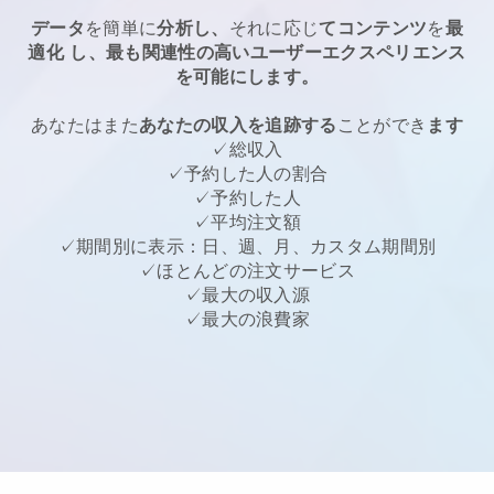
データ
を簡単に
分析し、
それに応じ
てコンテンツ
を
最
適化
し、最も関連性の高いユーザーエクスペリエンス
を可能にします。
あなたはまた
あなたの収入を追跡する
ことができ
ます
✓総収入
✓予約した人の割合
✓予約した人
✓平均注文額
✓期間別に表示：日、週、月、カスタム期間別
✓ほとんどの注文サービス
✓最大の収入源
✓最大の浪費家