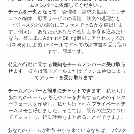
ムメンバーに依頼してください
。
チームを一丸となって
- 管理者、請求の世話、コンテ
ンツの編集、顧客サービスの管理、注文の処理など、
ビジネスのどの部分にアクセスできるかを選択しま
す。例えば、あなたがあなたの会計士を巻き込みたい
なら、彼に単にAdminとBilling機能にアクセスする許
可を与えれば彼はEメールですべての請求書を受け取り
ます。簡単です。
特定の行動に関する
通知をチームメンバーに受け取ら
せます
- 彼らは電子メールまたはプッシュ通知によっ
てアラート
を受け取ります
。
チームメンバーと簡単にチャットできます
- 私たちは
あなたのチームが考えやメモを共有するためのインタ
ーフェースを作成し、私たちはそれを
プライベートチ
ームメモ
と呼びました。そこでは、既存の注文につい
てチャットし、行動計画をまとめることができます。
あなたのチームが世界中から来ているならば、
バック