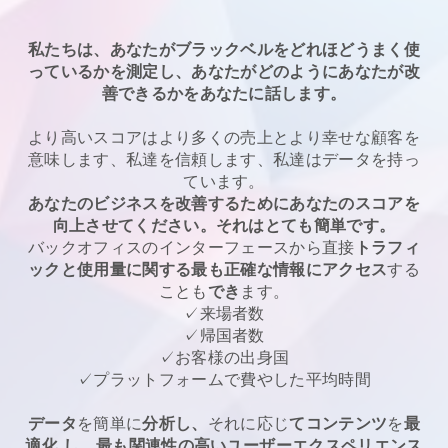
私たちは、あなたがブラックベルをどれほどうまく使
っているかを測定し、あなたがどのようにあなたが改
善できるかをあなたに話します。
より高いスコアはより多くの売上とより幸せな顧客を
意味します、私達を信頼します、私達はデータを持っ
ています。
あなたのビジネスを改善するためにあなたのスコアを
向上させてください。それはとても簡単です。
バックオフィスのインターフェースから直接
トラフィ
ックと使用量に関する最も正確な情報にアクセス
する
ことも
でき
ます。
✓来場者数
✓帰国者数
✓お客様の出身国
✓プラットフォームで費やした平均時間
データ
を簡単に
分析し、
それに応じ
てコンテンツ
を
最
適化
し、最も関連性の高いユーザーエクスペリエンス