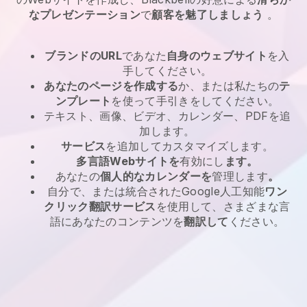
なプレゼンテーション
で
顧客を魅了しましょう
。
ブランドのURL
であなた
自身のウェブサイト
を入
手してください。
あなたのページを作成する
か、または私たちの
テ
ンプレート
を使って手引きをしてください。
テキスト、画像、ビデオ、カレンダー、PDFを追
加します。
サービス
を追加してカスタマイズします。
多言語Webサイトを
有効にし
ます。
あなたの
個人的なカレンダーを
管理します
。
自分で、または統合されたGoogle人工知能
ワン
クリック翻訳サービス
を使用して、さまざまな言
語にあなたのコンテンツを
翻訳して
ください。