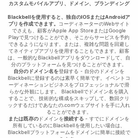
カスタムモバイルアプリ、ドメイン、ブランディング
Blackbellを使用すると、独自のIOSまたはAndroidア
プリを作成できます。
コーディネーターのWebサイト
でさえも、顧客がApple App StoreまたはGoogle
Playで見つけることができ、そこからサービスを予約
できるようになります。または、複雑な問題を回避し
てネイティブアプリを使用することもできます。顧客
は、一般的なBlackbellアプリをダウンロードして、自
分のプラットフォームを見つけることができます。
自分のドメイン名を
登録する - 自分のドメインを
Blackbellに登録するのは素早く簡単です。イベントコ
ーディネーションビジネスをプロフェッショナルで滑
らかな外観にします。 Blackbellでドメイン名を購入
することで、技術的な構成をスキップして、数回クリ
ックするだけであなたの.comウェブサイトを手に入れ
ることができます。
または既存の
ドメインを
接続する
- すでにドメインを
所有しているのにBlackbellを使用したい場合は、
Blackbellプラットフォームをドメインに簡単に接続で