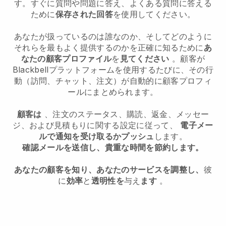
す。すぐに質問や問題に答え、よくある質問に答える
ために
保存された回答
を使用してください。
あなたが扱っているのは誰なのか、そしてどのように
それらを最もよく提供するのかを正確に知るために
あ
なたの顧客プロファイル
を
見てください
。顧客が
Blackbellプラットフォームを使用するたびに、その行
動（訪問、チャット、注文）が自動的に顧客プロフィ
ールにまとめられます。
顧客は
、注文のステータス、購読、返金、メッセー
ジ、および見積もりに関する設定に従って、
電子メー
ルで通知を受け取るかプッシュ
します。
確認メールを送信し、貴重な時間を節約します。
あなたの顧客を知り、あなたのサービスを調整し、
彼
に
効率
と
透明性を
与え
ます
。