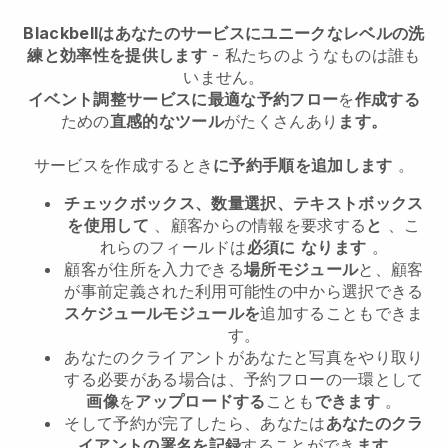
Blackbellはあなたのサービスにユニークなレベルの洗
練と効率性を提供します
- 私たちのようなものは誰も
いません。
イベント調整サービスに最適な予約フロー
を
作成する
ための
直感的なツール
がたくさんあり
ます。
サービスを作成するとき
に予約手順を追加します
。
チェックボックス、数量選択、テキストボックス
を使用して
、顧客からの情報を要求する
と
、こ
れらのフィールドは
必須に
なります
。
顧客が住所を入力できる
場所モジュール
と、顧客
が事前定義された利用可能性の中から選択できる
スケジュールモジュールを
追加することもできま
す。
あなたのクライアントがあなたと写真をやり取り
する必要がある場合は、予約フローの一環として
画像
を
アップロードする
ことも
できます
。
そして予約が完了したら、あなたは
あなたのクラ
イアントの署名を記録
することができ
ます
。