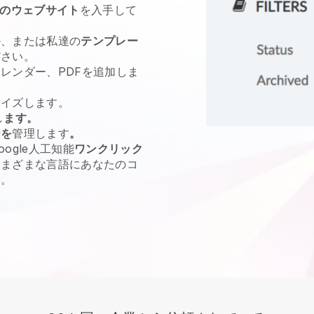
のウェブサイト
を入手して
か、または私達の
テンプレー
ださい。
レンダー、PDFを追加しま
マイズします。
し
ます。
ーを
管理します
。
ogle人工知能
ワンクリック
さまざまな言語にあなたのコ
い。