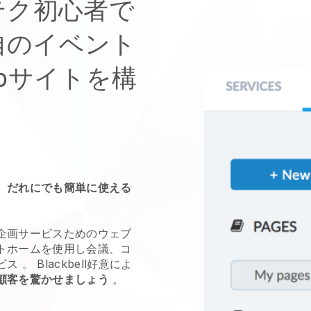
テク初心者で
自のイベント
bサイトを構
、だれにでも簡単に使える
企画サービス
ためのウェブ
トホームを使用し
会議、コ
ビス
。
Blackbell
好意によ
顧客を驚かせましょう
。