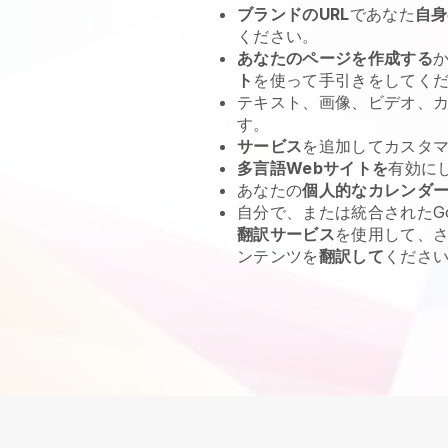
ブランドのURL
であなた
自身
ください。
あなたのページを作成する
ト
を使って手引きをしてく
テキスト、画像、ビデオ、カ
す。
サービス
を追加してカスタ
多言語Webサイトを
有効に
あなたの
個人的なカレンダ
自分で、または統合されたGo
翻訳サービス
を使用して、
ンテンツを
翻訳して
くださ