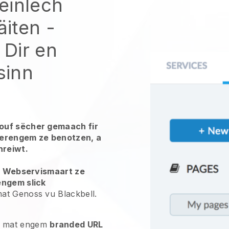
éinlech
iten -
Dir en
sinn
ouf sëcher gemaach fir
dderengem ze benotzen, a
hreiwt.
t
Webservismaart ze
engem slick
at Genoss vu Blackbell.
mat engem
branded URL