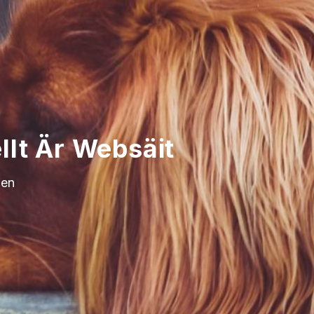
llt Är Websäit
fen