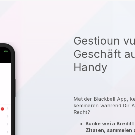
Gestioun v
Geschäft a
Handy
Mat der Blackbell App, k
këmmeren während Dir Är
Recht?
Kucke wéi a Kreditt
Zitaten, sammelen 