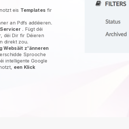
notzt eis
Templates
fir
enner an Pdfs addéieren.
r
Servicer
. Fügt déi
 déi Dir fir Déieren
n direkt zou.
eg Websäit z'änneren
verschidde Sprooche
i intelligente Google
notzt,
een Klick