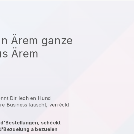
un Ärem ganze
us Ärem
ënnt Dir Iech en Hund
e Business läuscht, verréckt
 d'Bestellungen, schéckt
d'Bezuelung a bezuelen