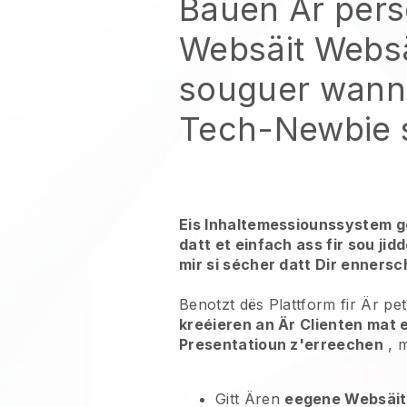
Bauen Är pers
Websäit Websä
souguer wann 
Tech-Newbie 
Eis Inhaltemessiounssystem g
datt et einfach ass fir sou ji
mir si sécher datt Dir ennersc
Benotzt dës Plattform fir Är pe
kreéieren an Är Clienten mat 
Presentatioun z'erreechen
, m
Gitt Ären
eegene Websäit