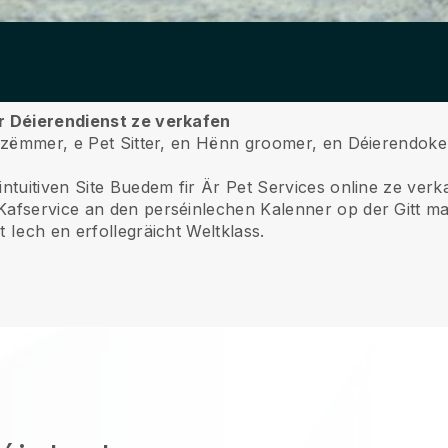
Är Déierendienst ze verkafen
erzëmmer, e Pet Sitter, en Hënn groomer, en Déierendokel
intuitiven Site Buedem fir Är Pet Services online ze verk
Kafservice an den perséinlechen Kalenner op der Gitt ma
 Iech en erfollegräicht Weltklass.