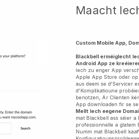
Maacht Iec
Custom Mobile App, Dom
Blackbell erméiglecht I
Android App ze kreéiere
Iech zu enger App versch
Apple App Store oder op
aus deem se d'Servicer e
d'Komplikatioune probéier
benotzen, Är Clienten kë
App downloaden fir se se
Mellt Iech eegene Doma
mat Blackbell ass séier a l
professionnelle a glatem
Numm mat Blackbell kaaft
Konfiguratiounsprobleem