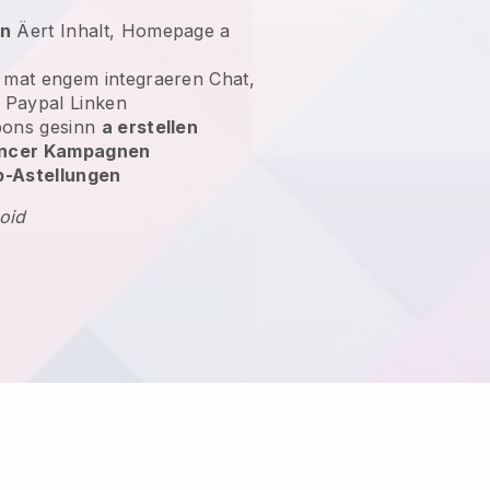
en
Äert Inhalt, Homepage a
mat engem integraeren Chat,
n Paypal Linken
pons gesinn
a erstellen
uencer Kampagnen
p-Astellungen
oid