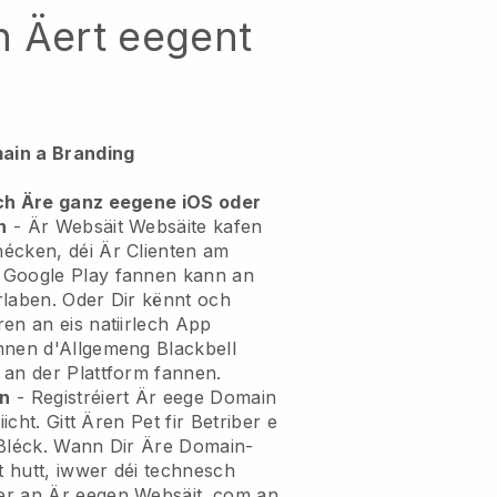
h Äert eegent
ain a Branding
ech Äre ganz eegene iOS oder
n
- Är Websäit Websäite kafen
écken, déi Är Clienten am
 Google Play fannen kann an
rlaben. Oder Dir kënnt och
en an eis natiirlech App
nnen d'Allgemeng Blackbell
 an der Plattform fannen.
in
- Registréiert Är eege Domain
iicht. Gitt Ären Pet fir Betriber e
 Bléck. Wann Dir Äre Domain-
 hutt, iwwer déi technesch
er an Är eegen Websäit .com an