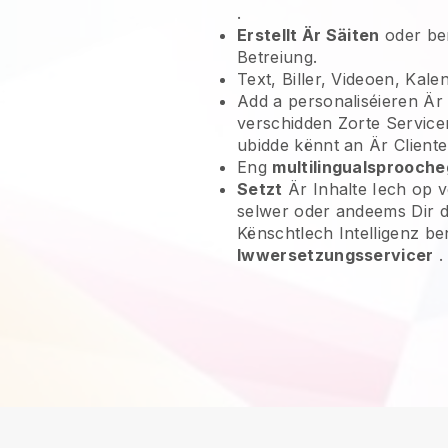
.
Erstellt Är Säiten
oder be
Betreiung.
Text, Biller, Videoen, Kal
Add a personaliséieren Ä
verschidden Zorte Servicer,
ubidde kënnt an Är Cliente
Eng
multilingualsprooch
Setzt
Är Inhalte Iech op 
selwer oder andeems Dir dé
Kënschtlech Intelligenz be
Iwwersetzungsservicer
.