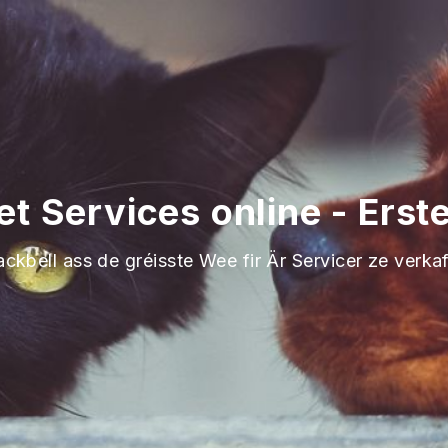
et Services online - Erste
ackbell ass de gréisste Wee fir Är Servicer ze verka