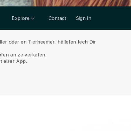
Explore
Contact
Sign in
ler oder en Tierheemer, hëllefen Iech Dir
afen an ze verkafen.
t eiser App.