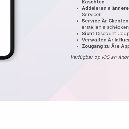
Käschten
Addéieren a änner
Servicer
Service Är Clienten
erstellen a schécke
Sicht
Discount Cou
Verwalten Är Infl
Zougang zu Äre Ap
Verfügbar op IOS an Andr