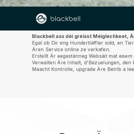
Iwwert ons
Blackbell ass déi gréisst Méiglechkeet, 
Egal ob Dir eng Hundertläffler sidd, en Ti
Ären Service online ze verkafen.
Erstellt Är eegestänneg Websäit mat eisem 
Verwalten Äre Inhalt, d'Bezuelungen, den 
Maacht Kontrolle, upgrade Äre Betrib a leet