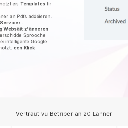
notzt eis
Templates
fir
enner an Pdfs addéieren.
r
Servicer
.
eg Websäit z'änneren
verschidde Sprooche
i intelligente Google
notzt,
een Klick
Vertraut vu Betriber an 20 Länner