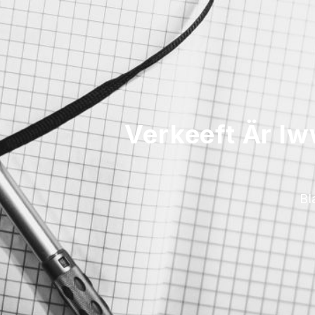
Verkeeft Är Iw
Bl