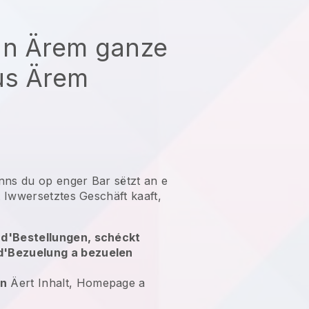
un Ärem ganze
us Ärem
nns du op enger Bar sëtzt an e
 Iwwersetztes Geschäft kaaft,
 d'Bestellungen, schéckt
d'Bezuelung a bezuelen
en
Äert Inhalt, Homepage a