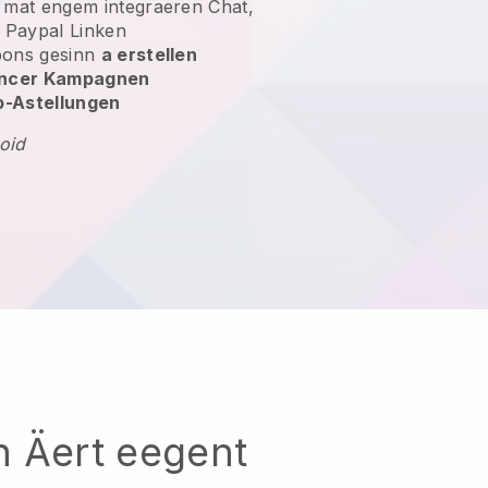
mat engem integraeren Chat,
n Paypal Linken
pons gesinn
a erstellen
uencer Kampagnen
p-Astellungen
oid
h Äert eegent