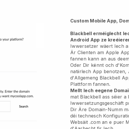
Custom Mobile App, Dom
Blackbell erméiglecht I
Android App ze kreéiere
Iwwersetzer wäert Iech a
Är Clienten am Apple Ap
fannen kann an aus deem
Oder Dir kënnt och d'Kom
natiirlech App benotzen,
d'Allgemeng Blackbell Ap
Plattform fannen.
Mellt Iech eegene Doma
mat Blackbell ass séier a l
Iwwersetzungsgeschäft pr
Dir Äre Domain-Numm mat 
déi technesch Konfigura
Websäit .com an e puer 
d'Aarbecht fir Iech.