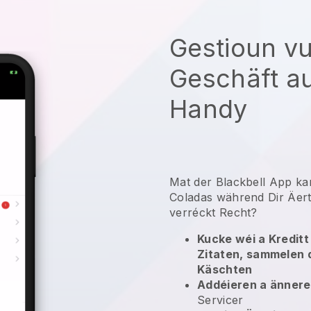
Gestioun v
Geschäft a
Handy
Mat der Blackbell App ka
Coladas während Dir Äert
verréckt Recht?
Kucke wéi a Kreditt
Zitaten, sammelen 
Käschten
Addéieren a änner
Servicer