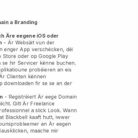
ain a Branding
ech Äre eegene iOS oder
n
- Är Websäit vun der
n enger App verschécken, déi
p Store oder op Google Play
 se hir Servicer kënne buchen.
plikatioune probéieren an eis
 Är Clienten kënnen
p downloaden fir se se an der
in
- Registréiert Är eege Domain
iicht. Gitt Är Freelance
ofessionnel a slick Look. Wann
Blackbell kaaft hutt, iwwer
tiounsprobleemer an Är eegen
Mausklicken, maache mir