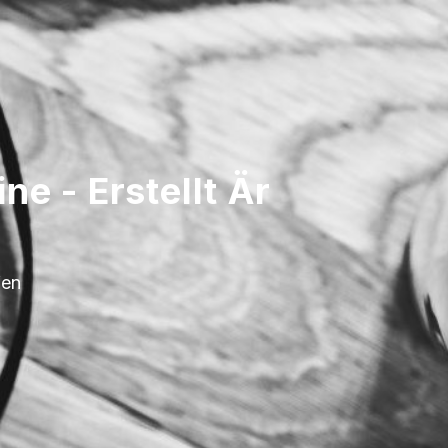
e - Erstellt Är
fen