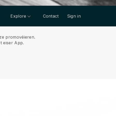
Explore
Contact
Sign in
e ze promovéieren.
t eiser App.