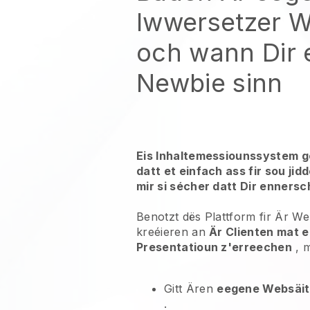
Iwwersetzer W
och wann Dir 
Newbie sinn
Eis Inhaltemessiounssystem g
datt et einfach ass fir sou ji
mir si sécher datt Dir ennersc
Benotzt dës Plattform fir Är W
kreéieren an
Är Clienten mat e
Presentatioun z'erreechen
, m
Gitt Ären
eegene Websäit
.