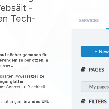
ebsäit -
en Tech-
ouf sëcher gemaach fir
dderengem ze benotzen, a
hreiwt.
ebsäiten Iwwersetzer ze
nger glatter
at Genoss vu Blackbell.
mat engem
branded URL