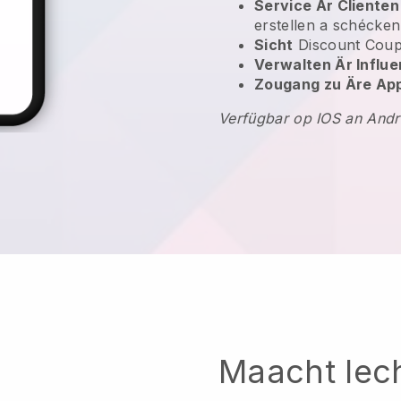
Service Är Clienten
erstellen a schécke
Sicht
Discount Cou
Verwalten Är Infl
Zougang zu Äre Ap
Verfügbar op IOS an Andr
Maacht Iec