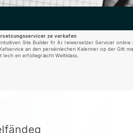
wersetzungsservicer ze verkafen
ntuitiven Site Builder fir Är Iwwersetzer Servicer onlin
Kafservice an den perséinlechen Kalenner op der Gitt ma
 Iech en erfollegräicht Weltklass.
elfändeg