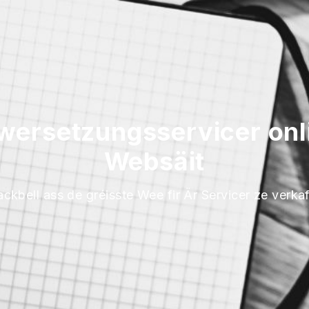
wersetzungsservicer onlin
Websäit
ackbell ass de gréisste Wee fir Är Servicer ze verka