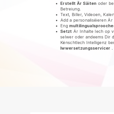
Erstellt Är Säiten
oder be
Betreiung.
Text, Biller, Videoen, Kal
Add a personaliséieren Ä
Eng
multilingualsprooch
Setzt
Är Inhalte Iech op 
selwer oder andeems Dir dé
Kënschtlech Intelligenz be
Iwwersetzungsservicer
.