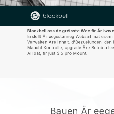
Iwwert ons
Blackbell ass de gréisste Wee fir Är Iw
Erstellt Är eegestänneg Websäit mat eisem i
Verwalten Äre Inhalt, d'Bezuelungen, den 
Maacht Kontrolle, upgrade Äre Betrib a leet
All dat, fir just $ 5 pro Mount.
Bauen Är eeg