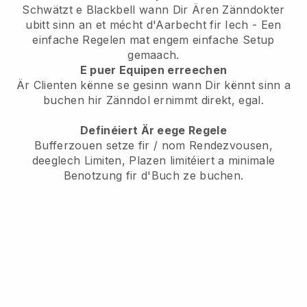
Schwätzt e Blackbell wann Dir Ären Zänndokter
ubitt sinn an et mécht d'Aarbecht fir Iech - Een
einfache Regelen mat engem einfache Setup
gemaach.
E puer Equipen erreechen
Är Clienten kënne se gesinn wann Dir kënnt sinn a
buchen hir Zänndol ernimmt direkt, egal.
Definéiert Är eege Regele
Bufferzouen setze fir / nom Rendezvousen,
deeglech Limiten, Plazen limitéiert a minimale
Benotzung fir d'Buch ze buchen.