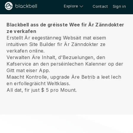
Explore
Contact
Sign in
Iwwert ons
Blackbell ass de gréisste Wee fir Är Zänndokter
ze verkafen
Erstellt Är eegestänneg Websäit mat eisem
intuitiven Site Builder fir Är Zänndokter ze
verkafen online.
Verwalten Äre Inhalt, d'Bezuelungen, den
Kafservice an den perséinlechen Kalenner op der
Gitt mat eiser App.
Maacht Kontrolle, upgrade Äre Betrib a leet Iech
en erfollegräicht Weltklass.
All dat, fir just $ 5 pro Mount.