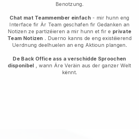
Benotzung.
Chat mat Teammember einfach
- mir hunn eng
Interface fir Är Team geschafen fir Gedanken an
Notizen ze partizéieren a mir hunn et fir e
private
Team Notizen
. Duerno kanns de eng existéierend
Uerdnung deelhuelen an eng Aktioun plangen.
De Back Office ass a verschidde Sproochen
disponibel
, wann Äre Veräin aus der ganzer Welt
kënnt.