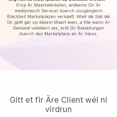
Erop Är Maartwénkelen, andeems Dir Är
medizinesch Servicer duerch zougänglech
Blackbell Marketplazen verkaaft. Wielt déi Säit déi
Dir géift gär op dësem Maart leien, a fille wann Är
Demand validéiert ass, kritt Dir Bestellungen
duerch den Marketplace an Är Inbox.
Gitt et fir Äre Client wéi ni
virdrun