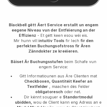
Blackbell gëtt Äert Service erstallt un engem
eegene Niveau vun der Entféierung an der
Effizienz
- Et gëtt keen esou wéi eis.
Mir hunn vill
intuitiv Tools
fir Iech
fir den
perfekten Buchungsofstross fir Ären
Zänndokter ze kreéieren.
Bäiset Är Buchungsstufen
beim Schafe vun
engem Service:
Gitt Informatiounen aus Äre Clienten mat
Checkboxen, Quantitéit Keefer an
Textfelder
, maachen dës Felder
obligatoresch
oder net.
Dir kënnt souguer e
Standortmodul
ubidden,
wou de Client kann eng Adress an e