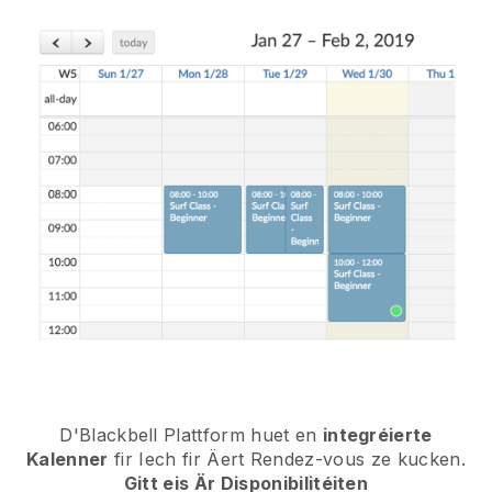
D'Blackbell Plattform huet en
integréierte
Kalenner
fir Iech fir Äert Rendez-vous ze kucken.
Gitt eis Är Disponibilitéiten