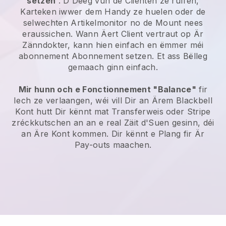
setzen
. D'Deeg vun de Clienten ze ruffen,
Karteken iwwer dem Handy ze huelen oder de
selwechten Artikelmonitor no de Mount nees
eraussichen. Wann Äert Client vertraut op Är
Zänndokter, kann hien einfach en ëmmer méi
abonnement Abonnement setzen. Et ass Bëlleg
gemaach ginn einfach.
Mir hunn och e Fonctionnement "Balance"
fir
Iech ze verlaangen, wéi vill Dir an Ärem Blackbell
Kont hutt Dir kënnt mat Transferweis oder Stripe
zréckkutschen an an e real Zäit d'Suen gesinn, déi
an Äre Kont kommen. Dir kënnt e Plang fir Är
Pay-outs maachen.