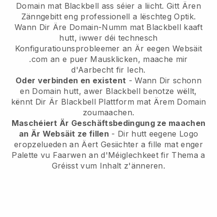
Domain mat Blackbell ass séier a liicht. Gitt Ären
Zänngebitt eng professionell a lëschteg Optik.
Wann Dir Äre Domain-Numm mat Blackbell kaaft
hutt, iwwer déi technesch
Konfiguratiounsprobleemer an Är eegen Websäit
.com an e puer Mausklicken, maache mir
d'Aarbecht fir Iech.
Oder verbinden en existent
- Wann Dir schonn
en Domain hutt, awer Blackbell benotze wëllt,
kënnt Dir Är Blackbell Plattform mat Ärem Domain
zoumaachen.
Maschéiert Är Geschäftsbedingung ze maachen
an Är Websäit ze fillen
- Dir hutt eegene Logo
eropzelueden an Äert Gesiichter a fille mat enger
Palette vu Faarwen an d'Méiglechkeet fir Thema a
Gréisst vum Inhalt z'änneren.