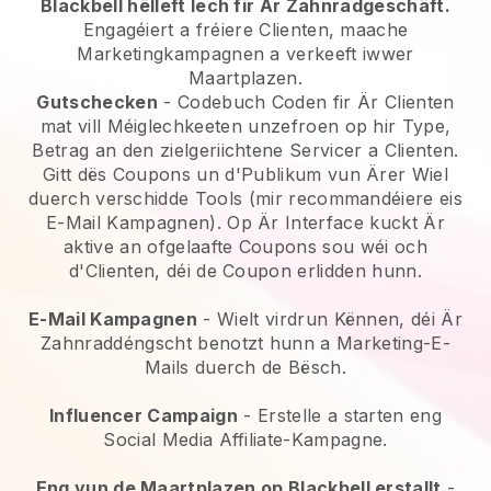
Blackbell hëlleft Iech fir Är Zahnradgeschäft.
Engagéiert a fréiere Clienten, maache
Marketingkampagnen a verkeeft iwwer
Maartplazen.
Gutschecken
- Codebuch Coden fir Är Clienten
mat vill Méiglechkeeten unzefroen op hir Type,
Betrag an den zielgeriichtene Servicer a Clienten.
Gitt dës Coupons un d'Publikum vun Ärer Wiel
duerch verschidde Tools (mir recommandéiere eis
E-Mail Kampagnen). Op Är Interface kuckt Är
aktive an ofgelaafte Coupons sou wéi och
d'Clienten, déi de Coupon erlidden hunn.
E-Mail Kampagnen
- Wielt virdrun Kënnen, déi Är
Zahnraddéngscht benotzt hunn a Marketing-E-
Mails duerch de Bësch.
Influencer Campaign
- Erstelle a starten eng
Social Media Affiliate-Kampagne.
Eng vun de Maartplazen op Blackbell erstallt
-