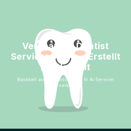
Verkaaft Är Dentist
Servicer online - Erstellt
Är Websäit
Blackbell ass de gréisste Wee fir Är Servicer
ze verkafen