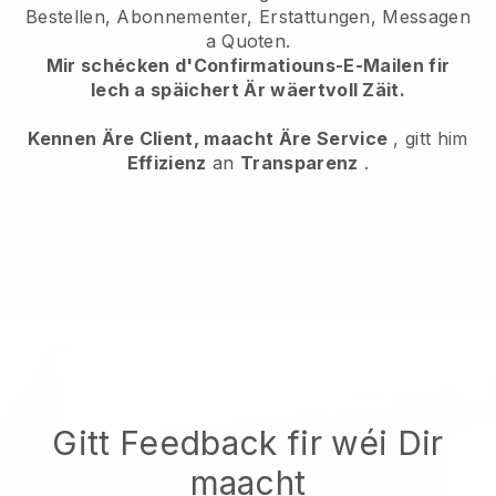
Bestellen, Abonnementer, Erstattungen, Messagen
a Quoten.
Mir schécken d'Confirmatiouns-E-Mailen fir
Iech a späichert Är wäertvoll Zäit.
Kennen Äre Client, maacht Äre Service
, gitt him
Effizienz
an
Transparenz
.
Gitt Feedback fir wéi Dir
maacht