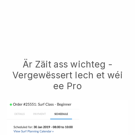
Är Zäit ass wichteg -
Vergewëssert Iech et wéi
ee Pro