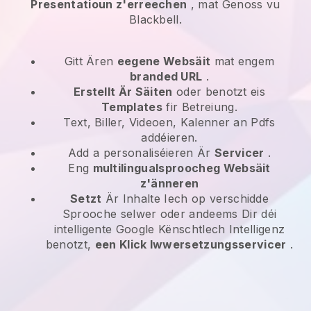
Presentatioun z'erreechen
, mat Genoss vu
Blackbell.
Gitt Ären
eegene Websäit
mat engem
branded URL
.
Erstellt Är Säiten
oder benotzt eis
Templates
fir Betreiung.
Text, Biller, Videoen, Kalenner an Pdfs
addéieren.
Add a personaliséieren Är
Servicer
.
Eng
multilingualsproocheg Websäit
z'änneren
Setzt
Är Inhalte Iech op verschidde
Sprooche selwer oder andeems Dir déi
intelligente Google Kënschtlech Intelligenz
benotzt,
een Klick Iwwersetzungsservicer
.