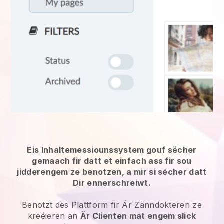
Eis Inhaltemessiounssystem gouf sëcher
gemaach fir datt et einfach ass fir sou
jidderengem ze benotzen, a mir si sécher datt
Dir ennerschreiwt.
Benotzt dës Plattform fir Är Zänndokteren ze
kreéieren an
Är Clienten mat engem slick