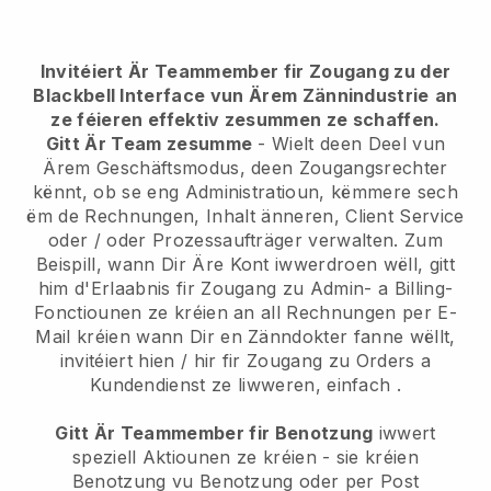
Invitéiert Är Teammember fir Zougang zu der
Blackbell Interface vun Ärem Zännindustrie
an
ze féieren effektiv zesummen ze schaffen.
Gitt Är Team zesumme
- Wielt deen Deel vun
Ärem Geschäftsmodus, deen Zougangsrechter
kënnt, ob se eng Administratioun, këmmere sech
ëm de Rechnungen, Inhalt änneren, Client Service
oder / oder Prozessaufträger verwalten. Zum
Beispill, wann Dir Äre Kont iwwerdroen wëll, gitt
him d'Erlaabnis fir Zougang zu Admin- a Billing-
Fonctiounen ze kréien an all Rechnungen per E-
Mail kréien wann Dir en Zänndokter fanne wëllt,
invitéiert hien / hir fir Zougang zu Orders a
Kundendienst ze liwweren, einfach .
Gitt Är Teammember fir Benotzung
iwwert
speziell Aktiounen ze kréien - sie kréien
Benotzung vu Benotzung oder per Post