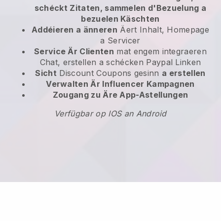
schéckt Zitaten, sammelen d'Bezuelung a
bezuelen Käschten
Addéieren a änneren
Äert Inhalt, Homepage
a Servicer
Service Är Clienten
mat engem integraeren
Chat, erstellen a schécken Paypal Linken
Sicht
Discount Coupons gesinn
a erstellen
Verwalten Är Influencer Kampagnen
Zougang zu Äre App-Astellungen
Verfügbar op IOS an Android