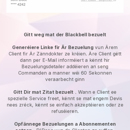
Gitt weg mat der Blackbell bezuelt
Generéiere Linke fir Är Bezuelung
vun Ärem
Client fir Är Zänndokter ze kréien. Äre Client gëtt
dann per E-Mail informéiert a kënnt hir
Bezuelungsdetailer addéieren an seng
Commanden a manner wéi 60 Sekonnen
veraarbecht ginn
Gitt Dir mat Zitat bezuelt
. Wann e Client ee
spezielle Service freet, kënnt se mat engem Devis
nees zréck, kënnt se einfach akzeptéieren oder ze
refuséieren.
Opfännege Bezuelungen a Abonnementen