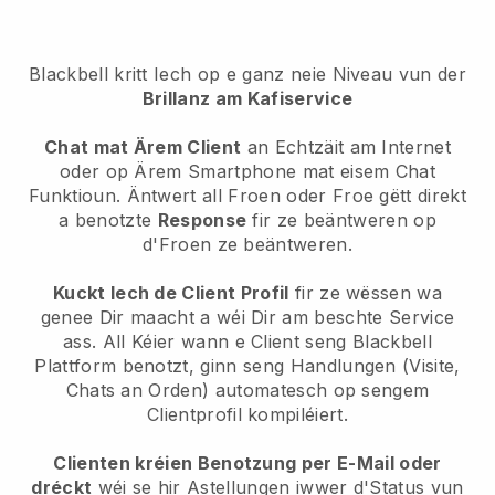
Blackbell kritt Iech op e ganz neie Niveau vun der
Brillanz am Kafiservice
Chat mat Ärem Client
an Echtzäit am Internet
oder op Ärem Smartphone mat eisem Chat
Funktioun. Äntwert all Froen oder Froe gëtt direkt
a benotzte
Response
fir ze beäntweren op
d'Froen ze beäntweren.
Kuckt Iech de Client Profil
fir ze wëssen wa
genee Dir maacht a wéi Dir am beschte Service
ass. All Kéier wann e Client seng Blackbell
Plattform benotzt, ginn seng Handlungen (Visite,
Chats an Orden) automatesch op sengem
Clientprofil kompiléiert.
Clienten kréien Benotzung per E-Mail oder
dréckt
wéi se hir Astellungen iwwer d'Status vun