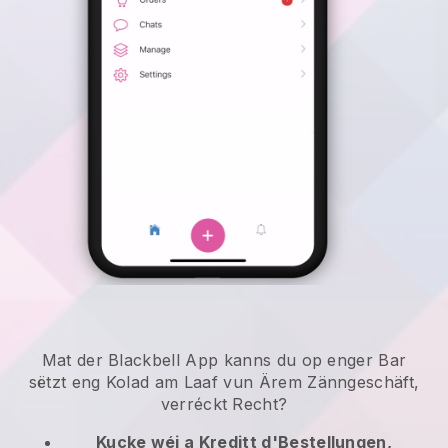
Mat der Blackbell App kanns du op enger Bar
sëtzt eng Kolad am Laaf vun Ärem Zänngeschäft,
verréckt Recht?
Kucke wéi a Kreditt d'Bestellungen,