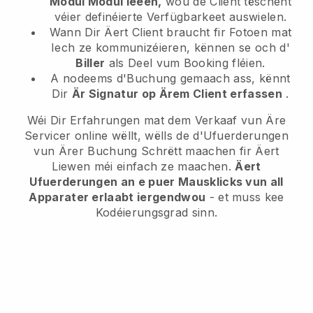
Modul Modul leeën,
wou de Client tëschent
véier definéierte Verfügbarkeet auswielen.
Wann Dir Äert Client braucht fir Fotoen mat
Iech ze kommunizéieren, kënnen se och d'
Biller
als Deel vum Booking fléien.
A nodeems d'Buchung gemaach ass, kënnt
Dir
Är Signatur op Ärem Client erfassen
.
Wéi Dir Erfahrungen mat dem Verkaaf vun Äre
Servicer online wëllt, wëlls de d'Ufuerderungen
vun Ärer Buchung Schrëtt maachen fir Äert
Liewen méi einfach ze maachen.
Äert
Ufuerderungen an e puer Mausklicks vun all
Apparater erlaabt iergendwou
- et muss kee
Kodéierungsgrad sinn.