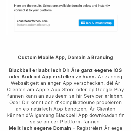
Custom Mobile App, Domain a Branding
Blackbell erlaabt Iech Dir Äre ganz eegene iOS
oder Android App erstellen ze hunn.
Är zänneg
Websäit gëtt an enger App verschécken, déi Är
Clienten am Apple App Store oder op Google Play
fannen kann an aus deem se hir Servicer erlaben.
Oder Dir kënnt och d'Komplikatioune probéieren
an eis natiirlech App benotzen, Är Clienten
kënnen d'Allgemeng Blackbell App downloaden fir
se se an der Plattform fannen.
Mellt Iech eegene Domain
- Registréiert Är eege