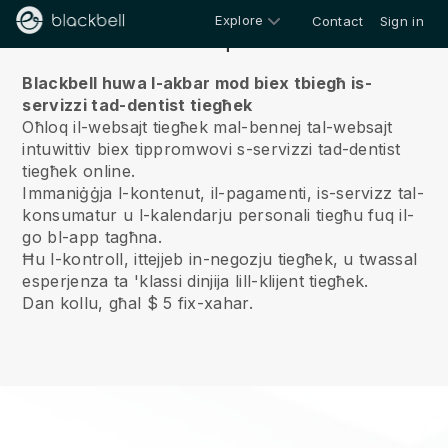
Explore
Contact
Sign in
Fuqna
Blackbell huwa l-akbar mod biex tbiegħ is-
servizzi tad-dentist tiegħek
Oħloq il-websajt tiegħek mal-bennej tal-websajt
intuwittiv biex tippromwovi s-servizzi tad-dentist
tiegħek online.
Immaniġġja l-kontenut, il-pagamenti, is-servizz tal-
konsumatur u l-kalendarju personali tiegħu fuq il-
go bl-app tagħna.
Ħu l-kontroll, ittejjeb in-negozju tiegħek, u twassal
esperjenza ta 'klassi dinjija lill-klijent tiegħek.
Dan kollu, għal $ 5 fix-xahar.