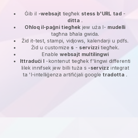
Ġib il
-websajt
tiegħek
stess b'URL
tad
-
ditta
.
Oħloq il-paġni tiegħek
jew uża l-
mudelli
tagħna bħala gwida.
Żid it-test, stampi, vidjows, kalendarji u pdfs.
Żid u customize
s
-
servizzi
tiegħek.
Enable
websajt multilingwi
Ittraduċi l
-kontenut tiegħek f'lingwi differenti
lilek innifsek jew billi tuża s
-servizz
integrat
ta 'l-intelliġenza artifiċjali google
tradotta
.