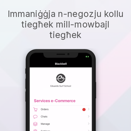
Immaniġġja n-negozju kollu
tiegħek mill-mowbajl
tiegħek