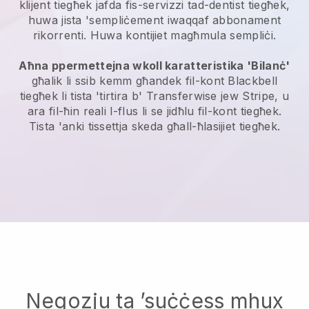
klijent tiegħek jafda fis-servizzi tad-dentist tiegħek,
huwa jista 'sempliċement iwaqqaf abbonament
rikorrenti. Huwa kontijiet magħmula sempliċi.
Aħna ppermettejna wkoll karatteristika 'Bilanċ'
għalik li ssib kemm għandek fil-kont Blackbell
tiegħek li tista 'tirtira b' Transferwise jew Stripe, u
ara fil-ħin reali l-flus li se jidħlu fil-kont tiegħek.
Tista 'anki tissettja skeda għall-ħlasijiet tiegħek.
Negozju ta ’suċċess mhux