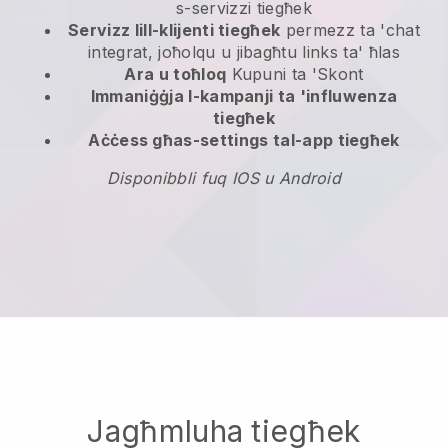
s-servizzi tiegħek
Servizz lill-klijenti tiegħek
permezz ta 'chat
integrat, joħolqu u jibagħtu links ta' ħlas
Ara u toħloq
Kupuni ta 'Skont
Immaniġġja l-kampanji ta 'influwenza
tiegħek
Aċċess għas-settings tal-app tiegħek
Disponibbli fuq IOS u Android
Jagħmluha tiegħek