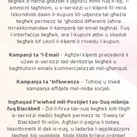
tiegħek b'ħafna għażliet li jagħżlu minn fuq it-tip, l-
ammont tagħhom, u s-servizzi u l-klijenti fil-mira.
Ikkondividi dawn il-kupuni lill-udjenza tal-għażla
tiegħek permezz ta 'għodod differenti (aħna
nirrakkomandaw il-kampanji tal-email tagħna). Fuq
l-interfaċċja tiegħek, ara l-kupuni attivi u skaduti
tiegħek kif ukoll il-klijenti li rrivedu l-kupun.
Kampanji ta 'l-Email
- Agħżel klijenti preċedenti li
użaw is-servizzi tad-dentistrija tiegħek u
bagħtuhom emails kummerċjalizzati mill-għanqud.
Kampanja ta 'Influwenza
- Toħloq u tniedi
kampanja affiljata mal-midja soċjali.
Ingħaqad f'wieħed mill-Postijiet tas-Suq mibnija
fuq Blackbell
- Żid il-firxa tas-suq tiegħek billi tbigħ
is-servizzi mediċi tiegħek permezz ta 'Swieq ta'
Blackbell fil-viċin. Agħżel il-paġna li tixtieq
tissottometti lil dak is-suq, u ladarba l-applikazzjoni
tiegħek tiġi vvalidata, tibda tibda tirċievi ordnijiet