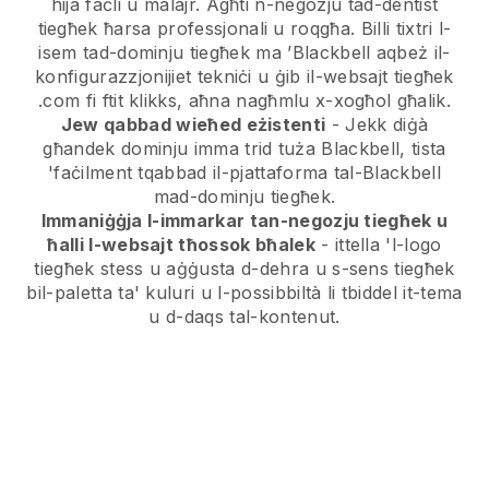
hija faċli u malajr. Agħti n-negozju tad-dentist
tiegħek ħarsa professjonali u roqgħa. Billi tixtri l-
isem tad-dominju tiegħek ma ’Blackbell aqbeż il-
konfigurazzjonijiet tekniċi u ġib il-websajt tiegħek
.com fi ftit klikks, aħna nagħmlu x-xogħol għalik.
Jew qabbad wieħed eżistenti
- Jekk diġà
għandek dominju imma trid tuża Blackbell, tista
'faċilment tqabbad il-pjattaforma tal-Blackbell
mad-dominju tiegħek.
Immaniġġja l-immarkar tan-negozju tiegħek u
ħalli l-websajt tħossok bħalek
- ittella 'l-logo
tiegħek stess u aġġusta d-dehra u s-sens tiegħek
bil-paletta ta' kuluri u l-possibbiltà li tbiddel it-tema
u d-daqs tal-kontenut.