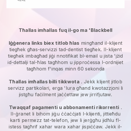
Tħallas imħallas fuq il-go ma 'Blackbell
Iġġenera links biex titlob ħlas
mingħand il-klijent
tiegħek għas-servizzi tad-dentist tiegħek. Il-klijent
tiegħek imbagħad jiġi nnotifikat bl-email u jista 'jżid
id-dettalji tal-ħlas tagħhom u jipproċessa l-ordnijiet
tagħhom f'inqas minn 60 sekonda
Tħallas imħallas billi tikkwota
. Jekk klijent jitlob
servizz partikolari, erga 'lura għand kwotazzjoni li
jistgħu faċilment jaċċettaw jew jirrifjutaw.
Twaqqaf pagamenti u abbonamenti rikorrenti
.
Il-ġranet li bihom jiġu ċċaċċjati l-klijenti, jittieħdu
karti permezz tat-telefon, jew li jerġgħu jidħlu fl-
istess tagħrif xahar wara xahar jispiċċaw. Jekk il-