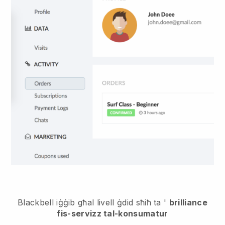
Blackbell iġġib għal livell ġdid sħiħ ta '
brilliance
fis-servizz tal-konsumatur