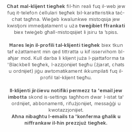
Chat mal-klijent tiegħek
fil-ħin reali fuq il-web jew
fuq it-telefon ċellulari tiegħek bil-karatteristika taċ-
chat tagħna. Wieġeb kwalunkwe mistoqsija jew
kwistjoni immedjatament u uża
tweġibiet ffrankati
biex twieġeb għall-mistoqsijiet li jsiru ta ’spiss.
Ħares lejn il-profili tal-klijenti tiegħek
biex tkun
taf eżattament min qed tittratta u kif isservihom bl-
aħjar mod. Kull darba li klijent juża l-pjattaforma ta
'Blackbell tiegħek, l-azzjonijiet tiegħu (żjarat, chats
u ordnijiet) jiġu awtomatikament ikkumpilati fuq il-
profil tal-klijent tiegħu.
Il-klijenti jirċievu notifiki permezz ta 'email jew
imbotta
skond is-settings tagħhom dwar l-istat ta'
ordnijiet, abbonamenti, rifużjonijiet, messaġġi u
kwotazzjonijiet.
Aħna nibagħtu l-emails ta 'konferma għalik u
niffrankaw il-ħin prezzjuż tiegħek.