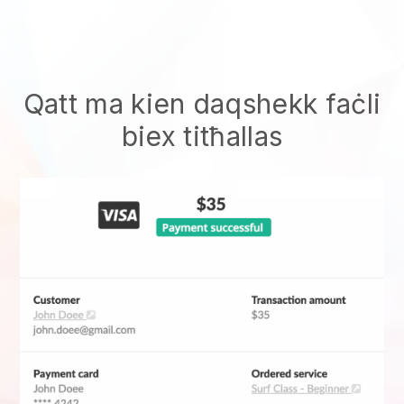
Qatt ma kien daqshekk faċli
biex titħallas