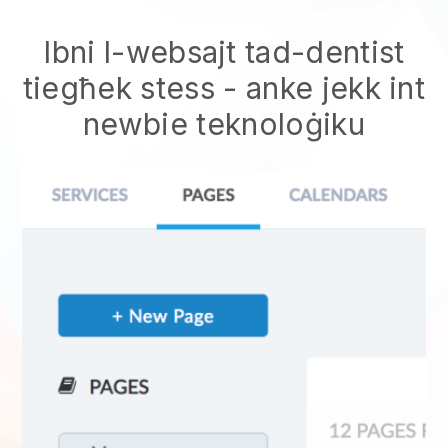
Ibni l-websajt tad-dentist
tiegħek stess - anke jekk int
newbie teknoloġiku