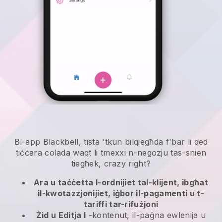
Bl-app Blackbell, tista 'tkun bilqiegħda f'bar li qed
tiċċara colada waqt li tmexxi n-negozju tas-snien
tiegħek, crazy right?
Ara u taċċetta l-ordnijiet tal-klijent, ibgħat
il-kwotazzjonijiet, iġbor il-pagamenti u t-
tariffi tar-rifużjoni
Żid u Editja l
-kontenut, il-paġna ewlenija u