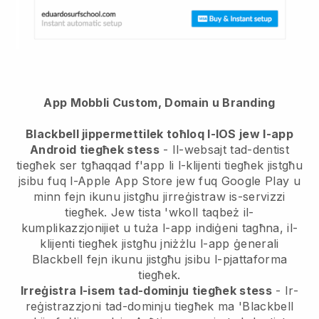
App Mobbli Custom, Domain u Branding
Blackbell jippermettilek toħloq l-IOS jew l-app
Android tiegħek stess
- Il-websajt tad-dentist
tiegħek ser tgħaqqad f'app li l-klijenti tiegħek jistgħu
jsibu fuq l-Apple App Store jew fuq Google Play u
minn fejn ikunu jistgħu jirreġistraw is-servizzi
tiegħek. Jew tista 'wkoll taqbeż il-
kumplikazzjonijiet u tuża l-app indiġeni tagħna, il-
klijenti tiegħek jistgħu jniżżlu l-app ġenerali
Blackbell fejn ikunu jistgħu jsibu l-pjattaforma
tiegħek.
Irreġistra l-isem tad-dominju tiegħek stess
- Ir-
reġistrazzjoni tad-dominju tiegħek ma 'Blackbell