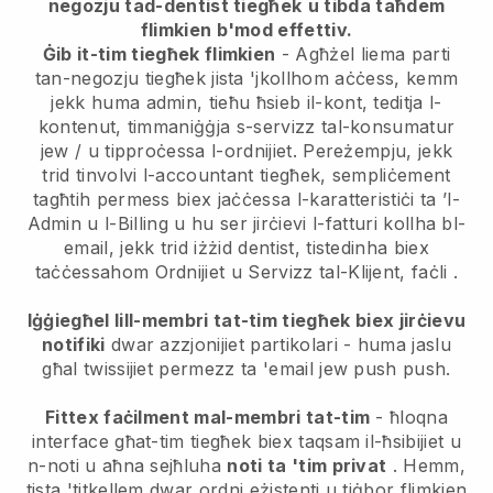
negozju tad-dentist tiegħek
u tibda taħdem
flimkien b'mod effettiv.
Ġib it-tim tiegħek flimkien
- Agħżel liema parti
tan-negozju tiegħek jista 'jkollhom aċċess, kemm
jekk huma admin, tieħu ħsieb il-kont, teditja l-
kontenut, timmaniġġja s-servizz tal-konsumatur
jew / u tipproċessa l-ordnijiet. Pereżempju, jekk
trid tinvolvi l-accountant tiegħek, sempliċement
tagħtih permess biex jaċċessa l-karatteristiċi ta ’l-
Admin u l-Billing u hu ser jirċievi l-fatturi kollha bl-
email, jekk trid iżżid dentist, tistedinha biex
taċċessahom Ordnijiet u Servizz tal-Klijent, faċli .
Iġġiegħel lill-membri tat-tim tiegħek biex jirċievu
notifiki
dwar azzjonijiet partikolari - huma jaslu
għal twissijiet permezz ta 'email jew push push.
Fittex faċilment mal-membri tat-tim
- ħloqna
interface għat-tim tiegħek biex taqsam il-ħsibijiet u
n-noti u aħna sejħluha
noti ta 'tim privat
. Hemm,
tista 'titkellem dwar ordni eżistenti u tiġbor flimkien