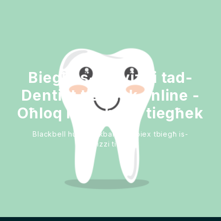
Biegħ is-servizzi tad-
Dentist tiegħek online -
Oħloq il-websajt tiegħek
Blackbell huwa l-akbar mod biex tbiegħ is-
servizzi tiegħek