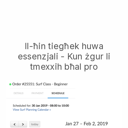
Il-ħin tiegħek huwa
essenzjali - Kun żgur li
tmexxih bħal pro