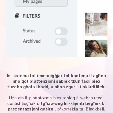
Is-sistema tal-immaniġġjar tal-kontenut tagħna
nħolqot b'attenzjoni sabiex tkun faċli biex
tużaha għal xi ħadd, u aħna żgur li tinkludi lilek.
Uża din il-pjattaforma biex toħloq il-websajt tad-
dentist tiegħek u
tgħawweġ lill-klijenti tiegħek bi
preżentazzjoni qasira
, b'korteżija ta 'Blackbell.