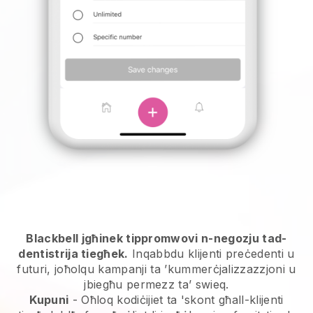
Blackbell jgħinek tippromwovi n-negozju tad-
dentistrija tiegħek.
Inqabbdu klijenti preċedenti u
futuri, joħolqu kampanji ta ’kummerċjalizzazzjoni u
jbiegħu permezz ta’ swieq.
Kupuni
- Oħloq kodiċijiet ta 'skont għall-klijenti