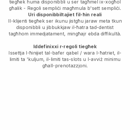
tiegħek huma disponibbli u ser tagħmel ix-xogħol
għalik - Regoli sempliċi magħmula b'sett sempliċi.
Uri disponibbiltajiet fil-ħin reali
Il-klijenti tiegħek ser ikunu jistgħu jaraw meta tkun
disponibbli u jibbukkjaw il-ħatra tad-dentist
tagħhom immedjatament, mingħajr ebda diffikultà.
Iddefinixxi r-regoli tiegħek
Issettja l-ħinijiet tal-bafer qabel / wara l-ħatriet, il-
limiti ta 'kuljum, il-limiti tas-slots u l-avviż minimu
għall-prenotazzjoni.