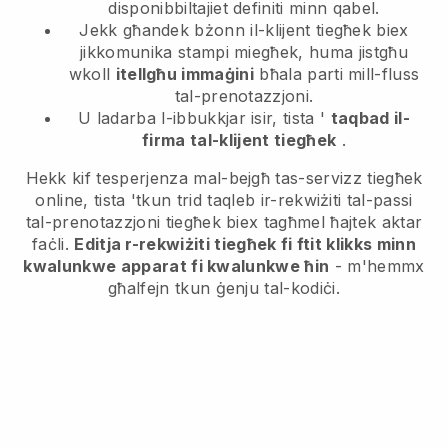
disponibbiltajiet definiti minn qabel.
Jekk għandek bżonn il-klijent tiegħek biex
jikkomunika stampi miegħek, huma jistgħu
wkoll
itellgħu immaġini
bħala parti mill-fluss
tal-prenotazzjoni.
U ladarba l-ibbukkjar isir, tista '
taqbad il-
firma tal-klijent tiegħek
.
Hekk kif tesperjenza mal-bejgħ tas-servizz tiegħek
online, tista 'tkun trid taqleb ir-rekwiżiti tal-passi
tal-prenotazzjoni tiegħek biex tagħmel ħajtek aktar
faċli.
Editja r-rekwiżiti tiegħek fi ftit klikks minn
kwalunkwe apparat fi kwalunkwe ħin
- m'hemmx
għalfejn tkun ġenju tal-kodiċi.