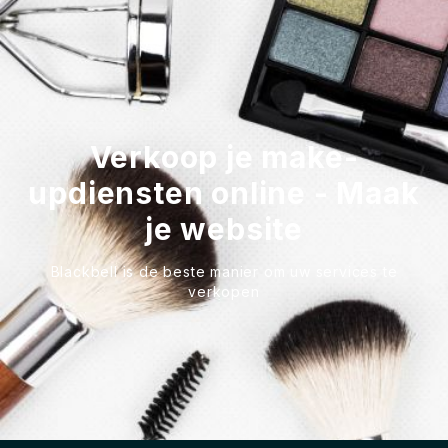
Verkoop je make-
updiensten online - Maak
je website
Blackbell is de beste manier om uw services te
verkopen