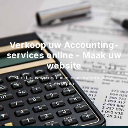
Verkoop uw Accounting-
services online - Maak uw
website
Blackbell is de beste manier om uw services te
verkopen