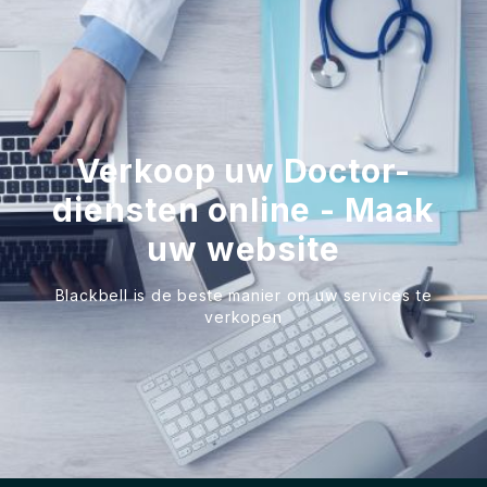
Verkoop uw Doctor-
diensten online - Maak
uw website
Blackbell is de beste manier om uw services te
verkopen