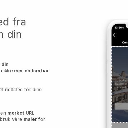
ed fra
n din
 din
 ikke eier en bærbar
et nettsted for dine
 en
merket URL
 bruk våre
maler
for