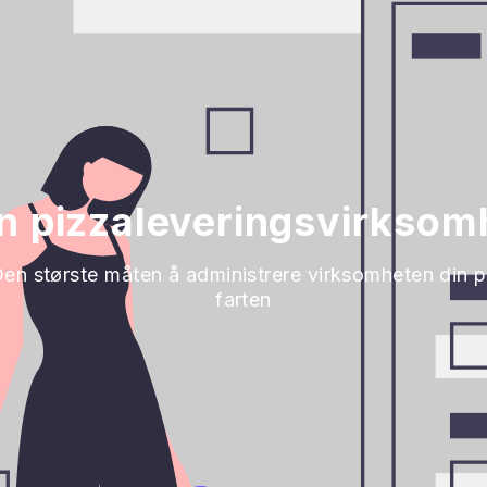
in pizzaleveringsvirksom
en største måten å administrere virksomheten din 
farten