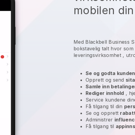
mobilen din
Med Blackbell Business 
bokstavelig talt hvor som
leveringsvirksomhet
, utro
Se og godta kunden
Opprett og send
sit
Samle inn betalinge
Rediger innhold
, hj
Service kundene di
Få tilgang til din
pers
Se og opprett
rabat
Administrer
influen
Få tilgang til
appinns