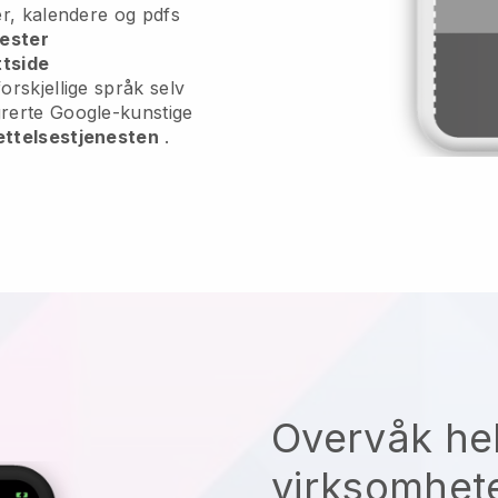
oer, kalendere og pdfs
nester
ttside
 forskjellige språk selv
egrerte Google-kunstige
ettelsestjenesten
.
Overvåk he
virksomhete