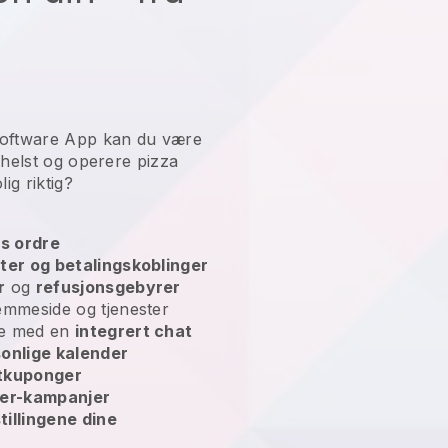
Software App kan du være
 helst og
operere pizza
lig riktig?
s ordre
ater og betalingskoblinger
r
og
refusjonsgebyrer
emmeside og tjenester
ne med en
integrert chat
onlige kalender
tkuponger
cer-kampanjer
tillingene dine