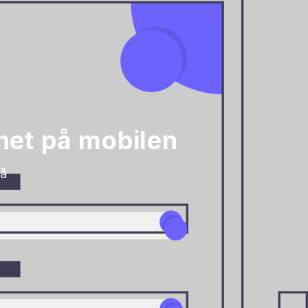
het på mobilen
på