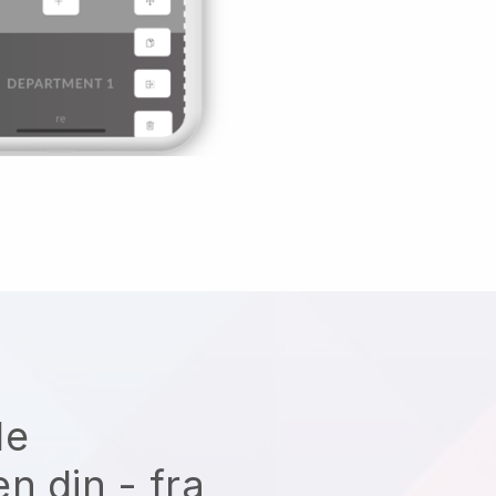
le
n din - fra