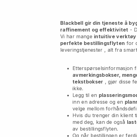
Blackbell
gir din tjeneste å by
raffinement og effektivitet
- D
Vi har mange
intuitive verktøy
perfekte bestillingsflyten
for 
leveringstjenester
, alt fra smar
Etterspørselsinformasjon 
avmerkingsbokser, meng
tekstbokser
, gjør disse f
ikke.
Legg til en
plasseringsmo
inn en adresse og en
plan
velge mellom forhåndsdefine
Hvis du trenger din klient 
med deg, kan de også
last
av bestillingsflyten.
Og når bestillingen er fer