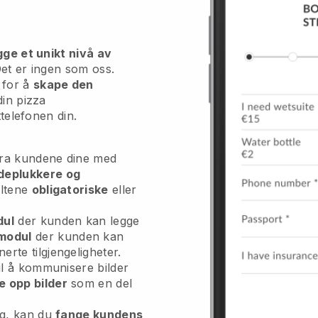
gge et unikt nivå av
et er ingen som oss.
for å
skape den
din pizza
ttelefonen din.
fra kundene dine med
deplukkere og
eltene
obligatoriske
eller
dul
der kunden kan legge
modul
der kunden kan
rte tilgjengeligheter.
til å kommunisere bilder
e opp bilder
som en del
dig, kan du
fange kundens