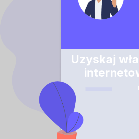
Uzyskaj wła
interneto