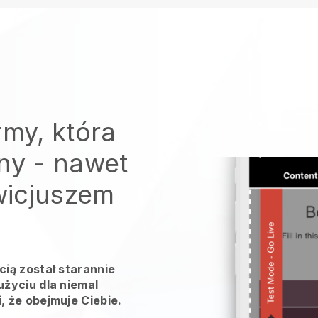
rmy, która
iny
- nawet
owicjuszem
ią został starannie
życiu dla niemal
 że obejmuje Ciebie.