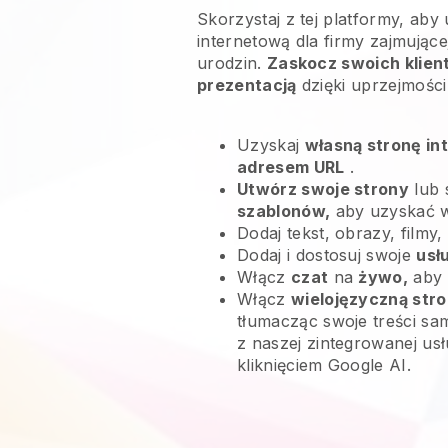
Skorzystaj z tej platformy, aby
internetową dla firmy zajmując
urodzin.
Zaskocz swoich klien
prezentacją
dzięki uprzejmośc
Uzyskaj
własną stronę in
adresem URL
.
Utwórz swoje strony
lub 
szablonów,
aby uzyskać 
Dodaj tekst, obrazy, filmy,
Dodaj i dostosuj swoje
usł
Włącz
czat
na
żywo,
aby 
Włącz
wielojęzyczną str
tłumacząc swoje treści sam
z naszej zintegrowanej us
kliknięciem Google AI.