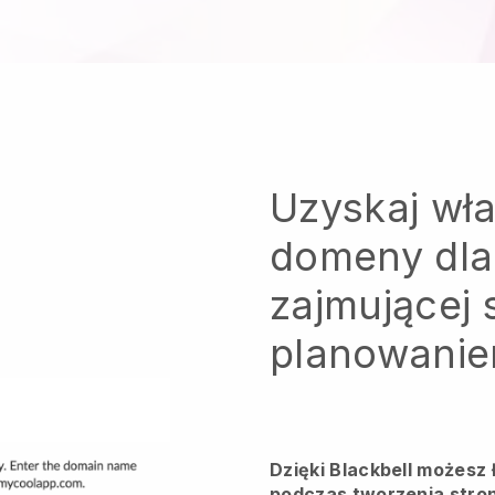
Uzyskaj wł
domeny dla
zajmującej 
planowanie
Dzięki Blackbell możesz
podczas tworzenia stron