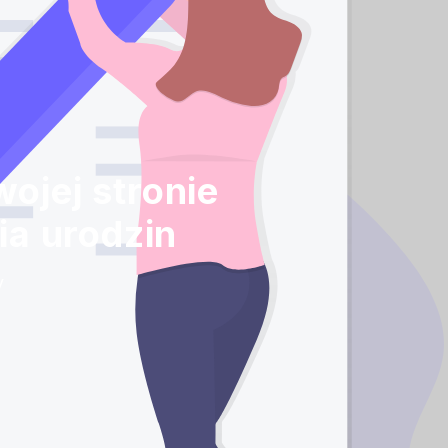
ojej stronie
ia urodzin
y