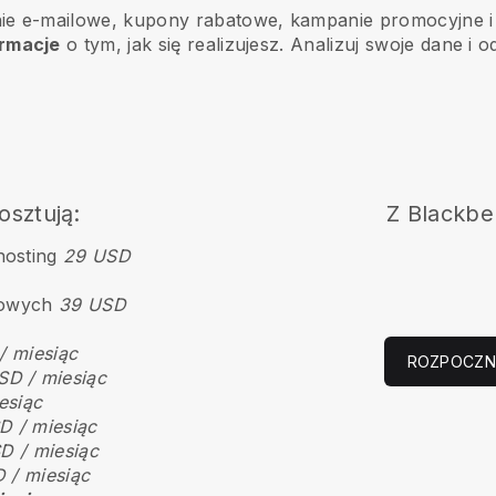
e e-mailowe, kupony rabatowe, kampanie promocyjne i 
ormacje
o tym, jak się realizujesz. Analizuj swoje dane i 
osztują:
Z
Blackbel
hosting
29 USD
gowych
39 USD
/ miesiąc
ROZPOCZN
SD / miesiąc
esiąc
D / miesiąc
D / miesiąc
 / miesiąc