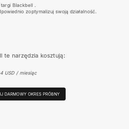
targi
Blackbell
.
odpowiednio zoptymalizuj swoją działalność.
l
te narzędzia kosztują:
4 USD / miesiąc
IJ DARMOWY OKRES PRÓBNY