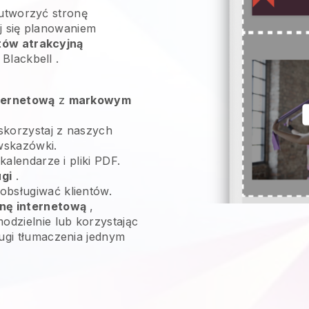
 utworzyć stronę
ej się planowaniem
tów atrakcyjną
i
Blackbell
.
ternetową
z
markowym
skorzystaj z naszych
wskazówki.
 kalendarze i pliki PDF.
ugi
.
obsługiwać klientów.
onę internetową
,
odzielnie lub korzystając
ługi tłumaczenia jednym