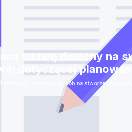
sną nazwę domeny na sw
wej dotyczącej planowan
Blackbell to najlepszy sposób na stworzenie witryn