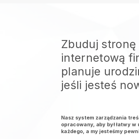
Zbuduj stronę
internetową fi
planuje urodz
jeśli jesteś n
Nasz system zarządzania treśc
opracowany, aby był łatwy w u
każdego, a my jesteśmy pewni,