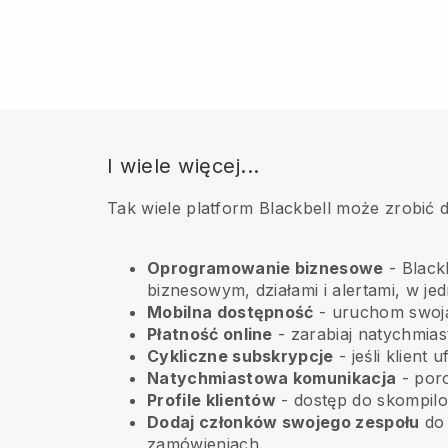
I wiele więcej...
Tak wiele platform Blackbell może zrobić d
Oprogramowanie biznesowe
- Black
biznesowym, działami i alertami, w je
Mobilna dostępność
- uruchom swoją 
Płatność online
- zarabiaj natychmiast,
Cykliczne subskrypcje
-
jeśli klien
Natychmiastowa komunikacja
- poro
Profile klientów
- dostęp do skompilo
Dodaj członków swojego zespołu
do 
zamówieniach.