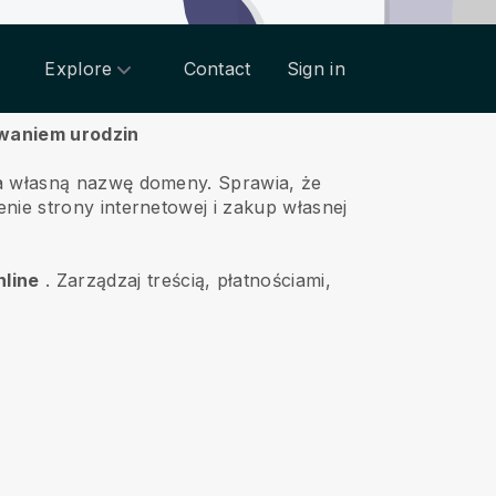
Explore
Contact
Sign in
owaniem urodzin
ała własną nazwę domeny.
Sprawia, że
nie strony internetowej i zakup własnej
nline
.
Zarządzaj treścią, płatnościami,