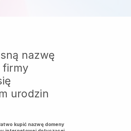
asną nazwę
 firmy
się
m urodzin
 łatwo kupić nazwę domeny
y internetowej dotyczącej