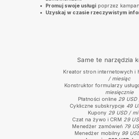
Promuj swoje usługi
poprzez kampani
Uzyskaj w czasie rzeczywistym inf
Same te narzędzia k
Kreator stron internetowych i 
/ miesiąc
Konstruktor formularzy usłu
miesięcznie
Płatności online
29 USD 
Cykliczne subskrypcje
49 U
Kupony
29 USD / mi
Czat na żywo i CRM
29 US
Menedżer zamówień
79 US
Menedżer mobilny
99 USD