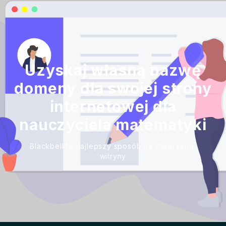
Uzyskaj własną nazwę
domeny dla swojej strony
internetowej dla
nauczyciela matematyki
Blackbell to najlepszy sposób na stworzenie
witryny