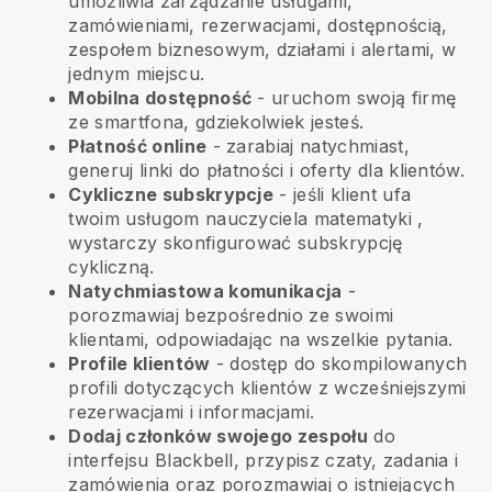
umożliwia zarządzanie usługami,
zamówieniami, rezerwacjami, dostępnością,
zespołem biznesowym, działami i alertami, w
jednym miejscu.
Mobilna dostępność
- uruchom swoją firmę
ze smartfona, gdziekolwiek jesteś.
Płatność online
- zarabiaj natychmiast,
generuj linki do płatności i oferty dla klientów.
Cykliczne subskrypcje
-
jeśli klient ufa
twoim usługom nauczyciela matematyki
,
wystarczy skonfigurować subskrypcję
cykliczną.
Natychmiastowa komunikacja
-
porozmawiaj bezpośrednio ze swoimi
klientami, odpowiadając na wszelkie pytania.
Profile klientów
- dostęp do skompilowanych
profili dotyczących klientów z wcześniejszymi
rezerwacjami i informacjami.
Dodaj członków swojego zespołu
do
interfejsu Blackbell, przypisz czaty, zadania i
zamówienia oraz porozmawiaj o istniejących