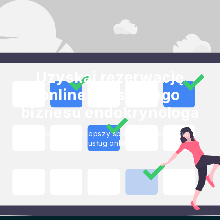
Uzyskaj rezerwację
online dla swojego
biznesu endokrynologa
Blackbell to najlepszy sposób na tworzenie
usług online