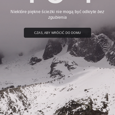
Niektóre piękne ścieżki nie mogą być odkryte
bez
zgubienia
CZAS, ABY WRÓCIĆ DO DOMU