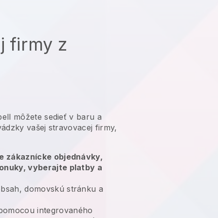
j firmy z
ell môžete sedieť v baru a
ádzky vašej stravovacej firmy,
te zákaznícke objednávky,
onuky, vyberajte platby a
bsah, domovskú stránku a
omocou integrovaného