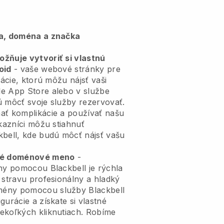
ia, doména a značka
žňuje vytvoriť si vlastnú
oid
- vaše webové stránky pre
kácie, ktorú môžu nájsť vaši
e App Store alebo v službe
ú môcť svoje služby rezervovať.
ať komplikácie a používať našu
ákazníci môžu stiahnuť
kbell, kde budú môcť nájsť vašu
tné doménové meno
-
ény pomocou Blackbell je rýchla
 stravu profesionálny a hladký
mény pomocou služby Blackbell
gurácie a získate si vlastné
ekoľkých kliknutiach. Robíme