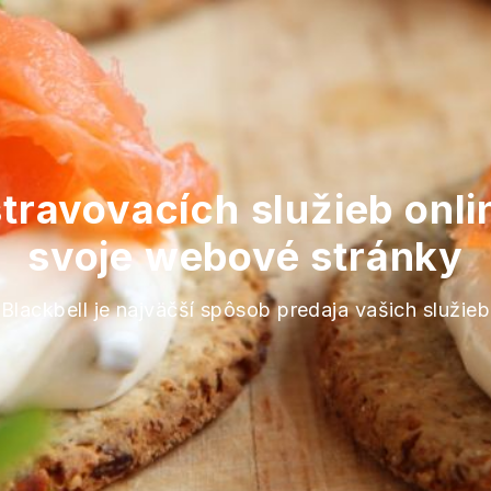
travovacích služieb onli
svoje webové stránky
Blackbell je najväčší spôsob predaja vašich služieb