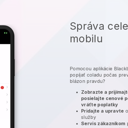
Správa cele
mobilu
Pomocou aplikácie Blackb
popíjať coladu počas prev
blázon pravdu?
Zobrazte a prijímaj
posielajte cenové p
vráťte poplatky
Pridajte a upravte
o
služby
Servis zákazníkom
p