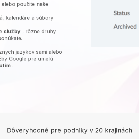
alebo použite naše
deá, kalendáre a súbory
je
služby
, rôzne druhy
 ponúkate.
znych jazykov sami alebo
žby Google pre umelú
utím
.
Dôveryhodné pre podniky v 20 krajinách