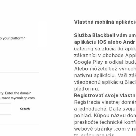
Vlastná mobilná aplikác
Služba Blackbell vám umo
aplikáciu IOS alebo Andr
catering sa zlúčia do apli
zákazníci v obchode Appl
Google Play a odkiaľ bud
Alebo môžete tiež vynech
natívnu aplikáciu, Vaši z
všeobecnú aplikáciu Blac
platformu.
Registrovať svoje vlas
Registrácia vlastnej dom
a jednoduchá. Dajte svoju
pohľad. Kúpou názvu do
preskočte technické konfi
webové stránky .com v ni
to prácu pre vás.