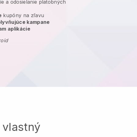
ie a odosielanie platobných
e
kupóny na zľavu
plyvňujúce kampane
am aplikácie
roid
 vlastný