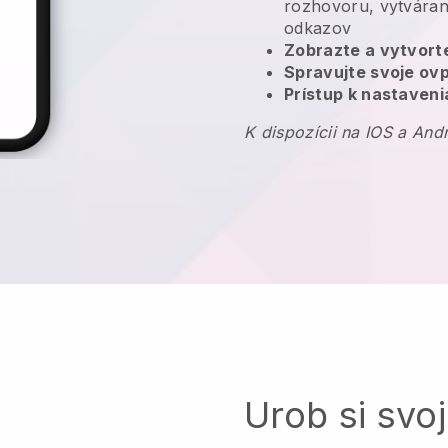
rozhovoru, vytváran
odkazov
Zobrazte a vytvort
Spravujte svoje ov
Prístup k nastaveni
K dispozícii na IOS a And
Urob si svoj