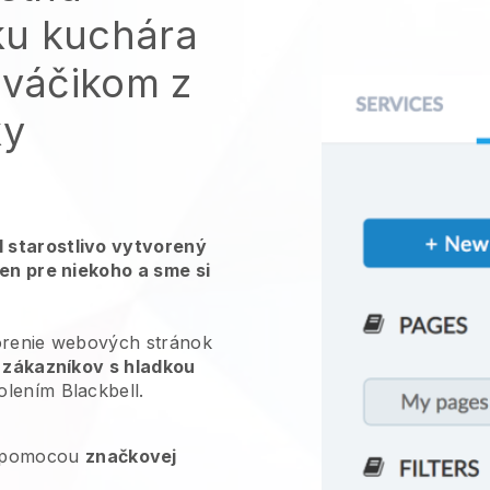
ku kuchára
ováčikom z
ky
 starostlivo vytvorený
len pre niekoho a sme si
vorenie webových stránok
h zákazníkov s hladkou
lením Blackbell.
pomocou
značkovej