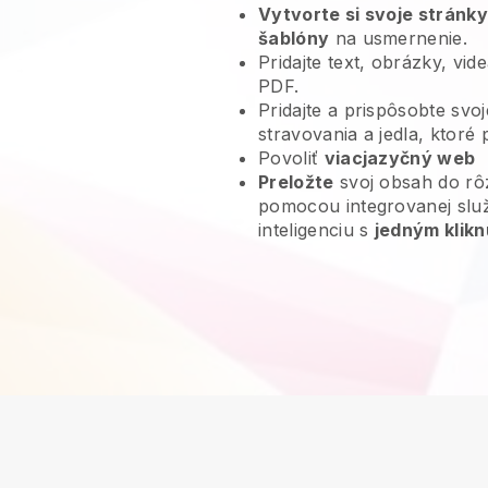
Vytvorte si svoje stránky
šablóny
na usmernenie.
Pridajte text, obrázky, vi
PDF.
Pridajte a prispôsobte svo
stravovania a jedla, ktoré
Povoliť
viacjazyčný web
Preložte
svoj obsah do rô
pomocou integrovanej slu
inteligenciu s
jedným klikn