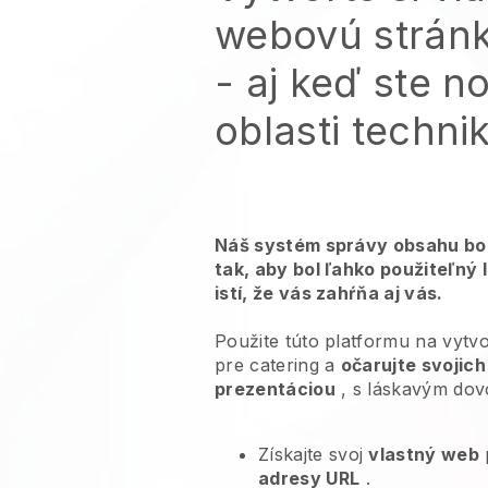
webovú strán
- aj keď ste n
oblasti techni
Náš systém správy obsahu bol
tak, aby bol ľahko použiteľný 
istí, že vás zahŕňa aj vás.
Použite túto platformu na vyt
pre catering a
očarujte svojic
prezentáciou
, s láskavým dovo
Získajte svoj
vlastný web
adresy URL
.