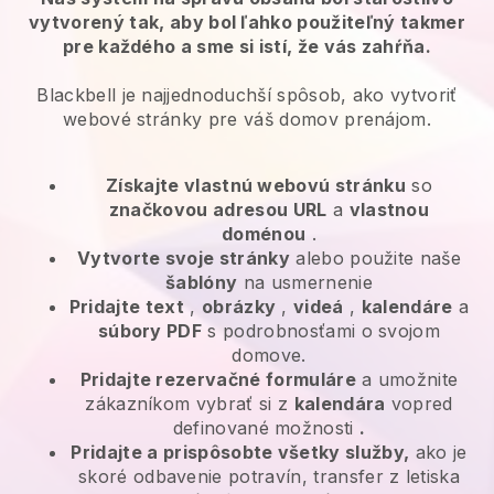
vytvorený tak, aby bol ľahko použiteľný takmer
pre každého a sme si istí, že vás zahŕňa.
Blackbell je najjednoduchší spôsob, ako vytvoriť
webové stránky pre váš domov prenájom.
Získajte vlastnú webovú stránku
so
značkovou adresou URL
a
vlastnou
doménou
.
Vytvorte svoje stránky
alebo použite naše
šablóny
na usmernenie
Pridajte text
,
obrázky
,
videá
,
kalendáre
a
súbory PDF
s podrobnosťami o svojom
domove.
Pridajte rezervačné formuláre
a umožnite
zákazníkom vybrať si z
kalendára
vopred
definované možnosti
.
Pridajte a prispôsobte všetky služby,
ako je
skoré odbavenie potravín, transfer z letiska