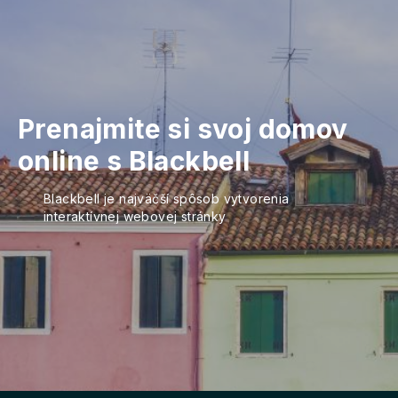
Prenajmite si svoj domov
online s Blackbell
Blackbell je najväčší spôsob vytvorenia
interaktívnej webovej stránky