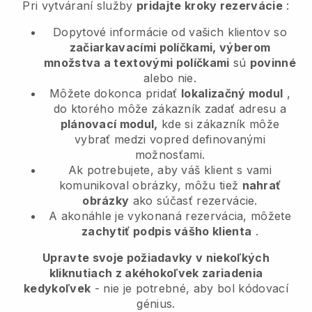
Pri vytváraní služby
pridajte kroky rezervácie
:
Dopytové informácie od vašich klientov so
začiarkavacími políčkami, výberom
množstva a textovými políčkami
sú
povinné
alebo nie.
Môžete dokonca pridať
lokalizačný modul
,
do ktorého môže zákazník zadať adresu a
plánovací modul,
kde si zákazník môže
vybrať medzi vopred definovanými
možnosťami.
Ak potrebujete, aby váš klient s vami
komunikoval obrázky, môžu tiež
nahrať
obrázky
ako súčasť rezervácie.
A akonáhle je vykonaná rezervácia, môžete
zachytiť podpis vášho klienta
.
Upravte svoje požiadavky v niekoľkých
kliknutiach z akéhokoľvek zariadenia
kedykoľvek
- nie je potrebné, aby bol kódovací
génius.