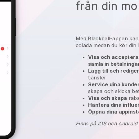
från din mo
Med Blackbell-appen kan d
colada medan du kör din b
Visa och acceptera 
samla in betalninga
Lägg till och redige
tjänster
Service dina kunde
skapa och skicka bet
Visa och skapa
raba
Hantera dina influ
Öppna dina appinstä
Finns på IOS och Android