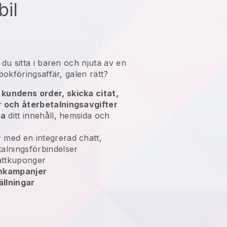
bil
u sitta i baren och njuta av en
okföringsaffär, galen rätt?
kundens order, skicka citat,
r och återbetalningsavgifter
ra
ditt innehåll, hemsida och
r
med en integrerad chatt,
alningsförbindelser
ttkuponger
enkampanjer
llningar