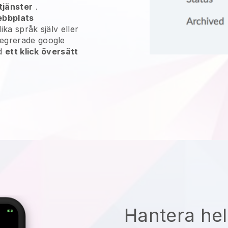
tjänster
.
ebbplats
olika språk själv eller
tegrerade google
ed
ett klick översätt
Hantera hel