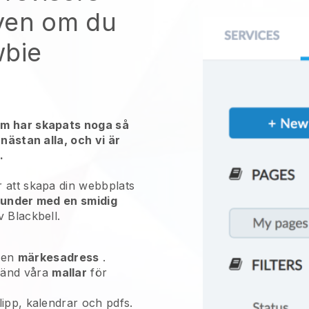
ven om du
wbie
em har skapats noga så
 nästan alla, och vi är
.
 att skapa din webbplats
kunder med en smidig
 Blackbell.
 en
märkesadress
.
vänd våra
mallar
för
oklipp, kalendrar och pdfs.