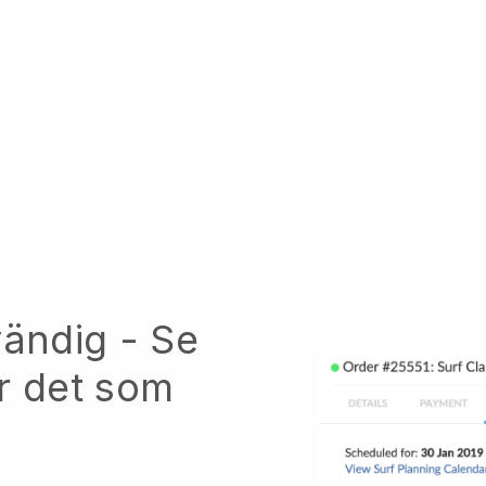
vändig - Se
rar det som