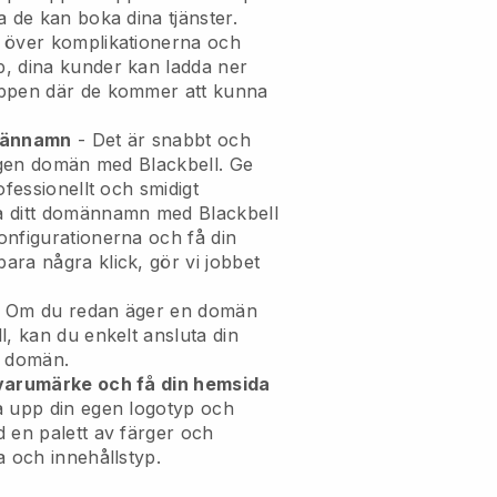
a de kan boka dina tjänster.
 över komplikationerna och
, dina kunder kan ladda ner
appen där de kommer att kunna
omännamn
- Det är snabbt och
 egen domän med Blackbell. Ge
ofessionellt och smidigt
a ditt domännamn med Blackbell
onfigurationerna och få din
ra några klick, gör vi jobbet
 Om du redan äger en domän
l, kan du enkelt ansluta din
in domän.
 varumärke och få din hemsida
a upp din egen logotyp och
 en palett av färger och
a och innehållstyp.