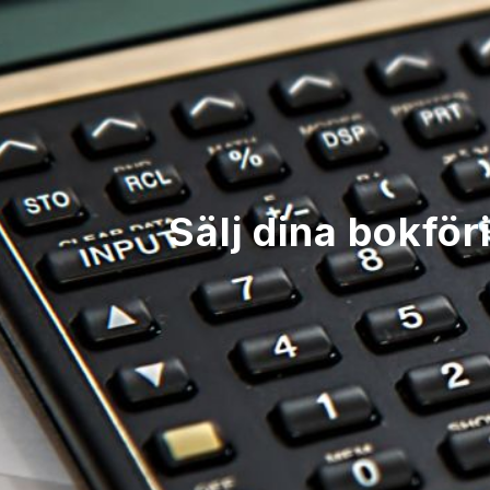
Sälj dina bokför