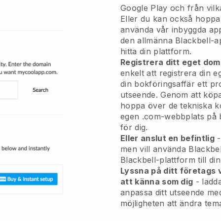
Google Play och från vilk
Eller du kan också hoppa
använda vår inbyggda app
den allmänna Blackbell-
hitta din plattform.
Registrera ditt eget d
enkelt att registrera din
din bokföringsaffär ett pr
utseende. Genom att köp
hoppa över de tekniska k
egen .com-webbplats på ba
för dig.
Eller anslut en befintlig
-
men vill använda Blackbel
Blackbell-plattform till d
Lyssna på ditt företags
att känna som dig
- ladd
anpassa ditt utseende med
möjligheten att ändra tem