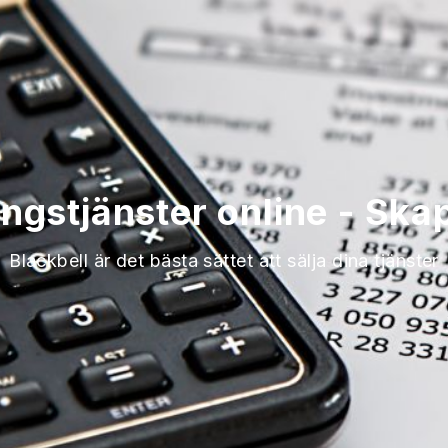
ingstjänster online - Sk
Blackbell är det bästa sättet att sälja dina tjänster