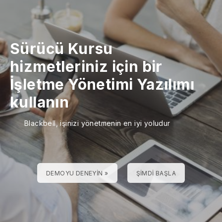
Sürücü Kursu
hizmetleriniz için bir
İşletme Yönetimi Yazılımı
kullanın
Blackbell, işinizi yönetmenin en iyi yoludur
DEMOYU DENEYIN »
ŞIMDI BAŞLA