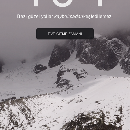
Bazı güzel yollar
kaybolmadan
keşfedilemez.
EVE GİTME ZAMANI