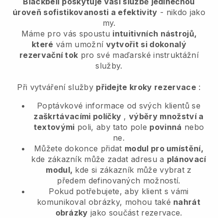
Blackbell
poskytuje vaší službě jedinečnou
úroveň sofistikovanosti a efektivity
- nikdo jako
my.
Máme pro vás spoustu
intuitivních nástrojů,
které
vám umožní
vytvořit si dokonalý
rezervační tok
pro své maďarské instruktážní
služby.
Při vytváření služby
přidejte kroky rezervace
:
Poptávkové informace od svých klientů se
zaškrtávacími políčky
,
výběry množství a
textovými
poli, aby tato pole
povinná
nebo
ne.
Můžete dokonce přidat
modul pro umístění,
kde zákazník může zadat adresu a
plánovací
modul,
kde si zákazník může vybrat z
předem definovaných možností.
Pokud potřebujete, aby klient s vámi
komunikoval obrázky, mohou také
nahrát
obrázky
jako součást rezervace.