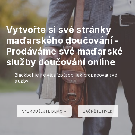
Vytvořte si své stránky
maďarského doučování
-
Prodáváme své maďarské
služby doučování online
Blackbell je největší způsob, jak propagovat své
služby
VYZKOUŠEJTE DEMO »
ZAČNĚTE HNED