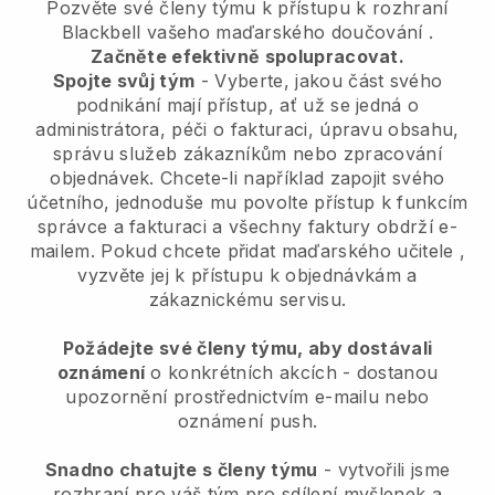
Pozvěte své členy týmu k přístupu k rozhraní
Blackbell vašeho maďarského doučování
.
Začněte efektivně spolupracovat.
Spojte svůj tým
- Vyberte, jakou část svého
podnikání mají přístup, ať už se jedná o
administrátora, péči o fakturaci, úpravu obsahu,
správu služeb zákazníkům nebo zpracování
objednávek. Chcete-li například zapojit svého
účetního, jednoduše mu povolte přístup k funkcím
správce a fakturaci a všechny faktury obdrží e-
mailem.
Pokud chcete přidat maďarského učitele
,
vyzvěte jej k přístupu k objednávkám a
zákaznickému servisu.
Požádejte své členy týmu, aby dostávali
oznámení
o konkrétních akcích - dostanou
upozornění prostřednictvím e-mailu nebo
oznámení push.
Snadno chatujte s členy týmu
- vytvořili jsme
rozhraní pro váš tým pro sdílení myšlenek a