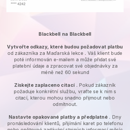
Blackbell
na
Blackbell
Vytvořte odkazy, které budou požadovat platbu
od zákazníka za
Maďarská lekce
. Váš klient bude
poté informován e-mailem a může přidat své
platební údaje a zpracovat své objednávky za
méně než 60 sekund
Získejte zaplaceno citací
. Pokud zákazník
požaduje konkrétní službu, vraťte se k nim s
citací, kterou mohou snadno přijmout nebo
odmítnout.
Nastavte opakované platby a předplatné
. Dny
pronásledování klientů, přijímání karet po telefonu
nebo opětovné zadávání stejných informací měsíc