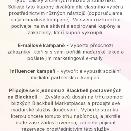
typu, částky a cílených služeb a zákazníků.
Sdílejte tyto kupóny divákům dle vlastního výběru
prostřednictvím různých nástrojů (doporučujeme
naše e-mailové kampaně). Ve svém rozhraní se
podívejte na své aktivní a expirované kupóny a
zákazníky, kteří kupón vykoupili.
E-mailové kampaně
-
Vyberte předchozí
zákazníky, kteří si s vámi pořídili maďarské lekce a
pošlete jim marketingové e-maily.
Influencer kampaň
- vytvořit a vypustit sociální
mediální partnerskou kampaň.
Připojte se k jednomu z
Blackbell
postavených
na
Blackbell
-
Zvyšte svůj dosah na trhu pomocí
blízkých Blackbell Marketplaces a prodejte své
maďarské služby doučování
. Vyberte stránku,
kterou chcete tomuto trhu nabídnout, a jakmile
bude vaše žádost ověřena, začnete přijímat
rezervace prostřednictvím této služby