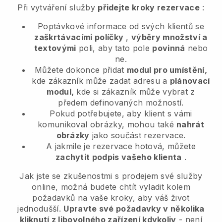
Při vytváření služby
přidejte kroky rezervace
:
Poptávkové informace od svých klientů se
zaškrtávacími políčky
,
výběry množství a
textovými
poli, aby tato pole
povinná
nebo
ne.
Můžete dokonce přidat
modul pro umístění,
kde zákazník může zadat adresu a
plánovací
modul,
kde si zákazník může vybrat z
předem definovaných možností.
Pokud potřebujete, aby klient s vámi
komunikoval obrázky, mohou také
nahrát
obrázky
jako součást rezervace.
A jakmile je rezervace hotová, můžete
zachytit podpis vašeho klienta
.
Jak jste se zkušenostmi s prodejem své služby
online, možná budete chtít vyladit kolem
požadavků na vaše kroky, aby váš život
jednodušší.
Upravte své požadavky v několika
kliknutí z libovolného zařízení kdykoliv
- není