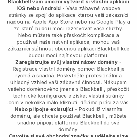
Blackbell vám umožní vytvořit si vlastní aplikaci
IOS nebo Android
-
Vaše zábavné webové
stránky se spojí do aplikace
kterou vaši zákazníci
najdou na Apple App Store nebo na Google Play a
ze které budou moci rezervovat vaše služby.
Nebo můžete také přeskočit komplikace a
používat naše nativní aplikace, mohou vaši
zákazníci stáhnout obecnou aplikaci
Blackbell
kde
budou moci najít svou platformu.
Zaregistrujte svůj vlastní název domény
-
Registrace vlastní domény pomocí
Blackbell
je
rychlá a snadná.
Poskytněte profesionální a
úhledný vzhled vaší zábavné činnosti.
Nákupem
vašeho doménového jména s
Blackbell
, přeskočit
technické konfigurace a získat vlastní stránky
.com v několika málo kliknutí, děláme práci za vás.
Nebo připojte existující
- Pokud již vlastníte
doménu, ale chcete používat
Blackbell
, můžete
snadno připojit platformu
Blackbell
do své
domény.
Osvojte si své obchodní značky a udělejte si ze