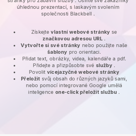
stránky pro
zábavní služby
. Oslňte své zákazníky
úhlednou prezentací, s laskavým svolením
společnosti
Blackbell
.
Získejte
vlastní webové stránky
se
značkovou adresou URL
.
Vytvořte si své stránky
nebo použijte naše
šablony
pro orientaci.
Přidat text, obrázky, videa, kalendáře a pdf.
Přidejte a přizpůsobte své
služby
.
Povolit
vícejazyčné webové stránky
Přeložit
svůj obsah do různých jazyků sami,
nebo pomocí integrované Google umělá
inteligence
one-click přeložit službu
.