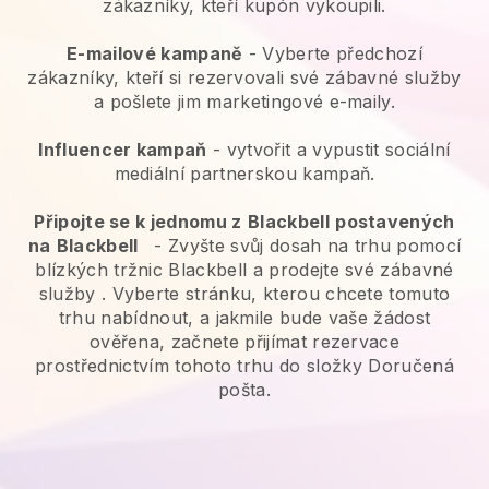
zákazníky, kteří kupón vykoupili.
E-mailové kampaně
-
Vyberte předchozí
zákazníky, kteří si rezervovali své zábavné služby
a pošlete jim marketingové e-maily.
Influencer kampaň
- vytvořit a vypustit sociální
mediální partnerskou kampaň.
Připojte se k jednomu z
Blackbell
postavených
na
Blackbell
-
Zvyšte svůj dosah na trhu pomocí
blízkých tržnic Blackbell a prodejte své zábavné
služby
. Vyberte stránku, kterou chcete tomuto
trhu nabídnout, a jakmile bude vaše žádost
ověřena, začnete přijímat rezervace
prostřednictvím tohoto trhu do složky Doručená
pošta.