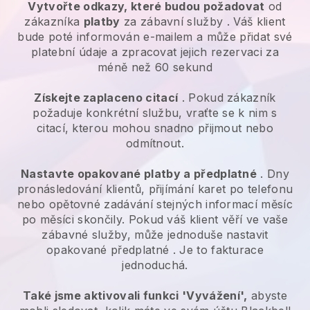
Vytvořte odkazy, které budou požadovat
od
zákazníka
platby
za
zábavní služby
. Váš klient
bude poté informován e-mailem a může přidat své
platební údaje a zpracovat jejich rezervaci za
méně než 60 sekund
Získejte zaplaceno citací
. Pokud zákazník
požaduje konkrétní službu, vraťte se k nim s
citací, kterou mohou snadno přijmout nebo
odmítnout.
Nastavte opakované platby a předplatné
. Dny
pronásledování klientů, přijímání karet po telefonu
nebo opětovné zadávání stejných informací měsíc
po měsíci skončily.
Pokud váš klient věří ve vaše
zábavné služby, může jednoduše nastavit
opakované předplatné
. Je to fakturace
jednoduchá.
Také jsme aktivovali funkci 'Vyvážení',
abyste