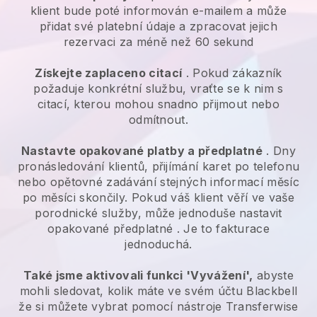
klient bude poté informován e-mailem a může
přidat své platební údaje a zpracovat jejich
rezervaci za méně než 60 sekund
Získejte zaplaceno citací
. Pokud zákazník
požaduje konkrétní službu, vraťte se k nim s
citací, kterou mohou snadno přijmout nebo
odmítnout.
Nastavte opakované platby a předplatné
. Dny
pronásledování klientů, přijímání karet po telefonu
nebo opětovné zadávání stejných informací měsíc
po měsíci skončily.
Pokud váš klient věří ve vaše
porodnické služby, může jednoduše nastavit
opakované předplatné
. Je to fakturace
jednoduchá.
Také jsme aktivovali funkci 'Vyvážení',
abyste
mohli sledovat, kolik máte ve svém účtu
Blackbell
že si můžete vybrat pomocí nástroje Transferwise