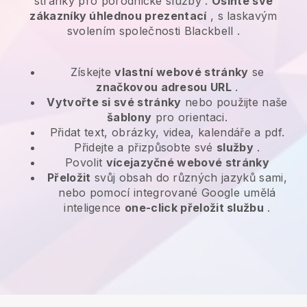
stránky pro
porodnické služby
.
Oslňte své
zákazníky úhlednou prezentací
, s laskavým
svolením společnosti
Blackbell
.
Získejte
vlastní webové stránky
se
značkovou adresou URL
.
Vytvořte si své stránky
nebo použijte naše
šablony
pro orientaci.
Přidat text, obrázky, videa, kalendáře a pdf.
Přidejte a přizpůsobte své
služby
.
Povolit
vícejazyčné webové stránky
Přeložit
svůj obsah do různých jazyků sami,
nebo pomocí integrované Google umělá
inteligence
one-click přeložit službu
.