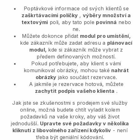
Poptávkové informace od svých klientů se
zaškrtávacími políčky
,
výběry množství a
textovými
poli, aby tato pole
povinná
nebo
ne.
Můžete dokonce přidat
modul pro umístění,
kde zákazník může zadat adresu a
plánovací
modul,
kde si zákazník může vybrat z
předem definovaných možností.
Pokud potřebujete, aby klient s vámi
komunikoval obrázky, mohou také
nahrát
obrázky
jako součást rezervace.
A jakmile je rezervace hotová, můžete
zachytit podpis vašeho klienta
.
Jak jste se zkušenostmi s prodejem své služby
online, možná budete chtít vyladit kolem
požadavků na vaše kroky, aby váš život
jednodušší.
Upravte své požadavky v několika
kliknutí z libovolného zařízení kdykoliv
- není
třeba být geniální kódování.