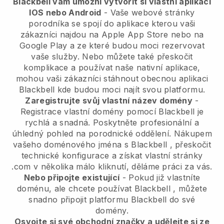
Blackbell vám umožní vytvořit si vlastní aplikaci
IOS nebo Android
-
Vaše webové stránky
porodníka se spojí do aplikace
kterou vaši
zákazníci najdou na Apple App Store nebo na
Google Play a ze které budou moci rezervovat
vaše služby. Nebo můžete také přeskočit
komplikace a používat naše nativní aplikace,
mohou vaši zákazníci stáhnout obecnou aplikaci
Blackbell
kde budou moci najít svou platformu.
Zaregistrujte svůj vlastní název domény
-
Registrace vlastní domény pomocí
Blackbell
je
rychlá a snadná.
Poskytněte profesionální a
úhledný pohled na porodnické oddělení.
Nákupem
vašeho doménového jména s
Blackbell
, přeskočit
technické konfigurace a získat vlastní stránky
.com v několika málo kliknutí, děláme práci za vás.
Nebo připojte existující
- Pokud již vlastníte
doménu, ale chcete používat
Blackbell
, můžete
snadno připojit platformu
Blackbell
do své
domény.
Osvojte si své obchodní značky a udělejte si ze