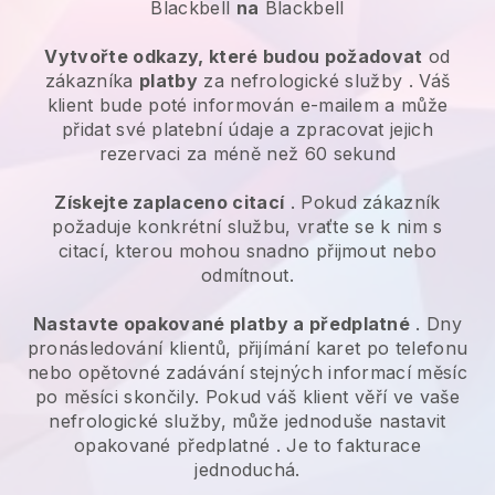
Blackbell
na
Blackbell
Vytvořte odkazy, které budou požadovat
od
zákazníka
platby
za
nefrologické služby
. Váš
klient bude poté informován e-mailem a může
přidat své platební údaje a zpracovat jejich
rezervaci za méně než 60 sekund
Získejte zaplaceno citací
. Pokud zákazník
požaduje konkrétní službu, vraťte se k nim s
citací, kterou mohou snadno přijmout nebo
odmítnout.
Nastavte opakované platby a předplatné
. Dny
pronásledování klientů, přijímání karet po telefonu
nebo opětovné zadávání stejných informací měsíc
po měsíci skončily.
Pokud váš klient věří ve vaše
nefrologické služby, může jednoduše nastavit
opakované předplatné
. Je to fakturace
jednoduchá.