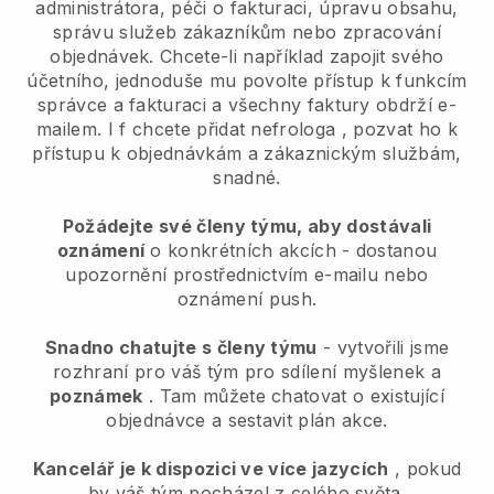
administrátora, péči o fakturaci, úpravu obsahu,
správu služeb zákazníkům nebo zpracování
objednávek. Chcete-li například zapojit svého
účetního, jednoduše mu povolte přístup k funkcím
správce a fakturaci a všechny faktury obdrží e-
mailem. I
f chcete přidat nefrologa
, pozvat ho k
přístupu k objednávkám a zákaznickým službám,
snadné.
Požádejte své členy týmu, aby dostávali
oznámení
o konkrétních akcích - dostanou
upozornění prostřednictvím e-mailu nebo
oznámení push.
Snadno chatujte s členy týmu
- vytvořili jsme
rozhraní pro váš tým pro sdílení myšlenek a
poznámek
. Tam můžete chatovat o existující
objednávce a sestavit plán akce.
Kancelář je k dispozici ve více jazycích
, pokud
by váš tým pocházel z celého světa.