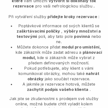
které
vám umožní
vytvořit si dokonalý tok
rezervace
pro vaši nefrologickou službu
.
Při vytváření služby
přidejte kroky rezervace
:
Poptávkové informace od svých klientů se
zaškrtávacími políčky
,
výběry množství a
textovými
poli, aby tato pole
povinná
nebo
ne.
Můžete dokonce přidat
modul pro umístění,
kde zákazník může zadat adresu a
plánovací
modul,
kde si zákazník může vybrat z
předem definovaných možností.
Pokud potřebujete, aby klient s vámi
komunikoval obrázky, mohou také
nahrát
obrázky
jako součást rezervace.
A jakmile je rezervace hotová, můžete
zachytit podpis vašeho klienta
.
Jak jste se zkušenostmi s prodejem své služby
online, možná budete chtít vyladit kolem