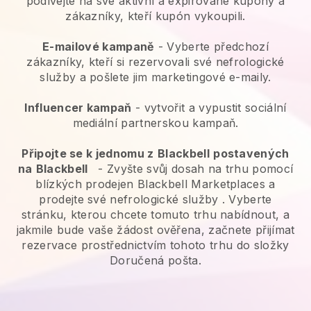
podívejte na své aktivní a expirované kupóny a
zákazníky, kteří kupón vykoupili.
E-mailové kampaně
-
Vyberte předchozí
zákazníky, kteří si rezervovali své nefrologické
služby a pošlete jim marketingové e-maily.
Influencer kampaň
- vytvořit a vypustit sociální
mediální partnerskou kampaň.
Připojte se k jednomu z
Blackbell
postavených
na
Blackbell
-
Zvyšte svůj dosah na trhu pomocí
blízkých prodejen Blackbell Marketplaces a
prodejte své nefrologické služby
. Vyberte
stránku, kterou chcete tomuto trhu nabídnout, a
jakmile bude vaše žádost ověřena, začnete přijímat
rezervace prostřednictvím tohoto trhu do složky
Doručená pošta.