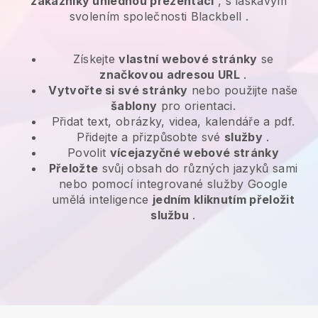
zákazníky úhlednou prezentací
, s laskavým
svolením společnosti
Blackbell
.
Získejte
vlastní webové stránky
se
značkovou adresou URL
.
Vytvořte si své stránky
nebo použijte naše
šablony
pro orientaci.
Přidat text, obrázky, videa, kalendáře a pdf.
Přidejte a přizpůsobte své
služby
.
Povolit
vícejazyčné webové stránky
Přeložte
svůj obsah do různých jazyků sami
nebo pomocí integrované služby Google
umělá inteligence
jedním kliknutím přeložit
službu
.