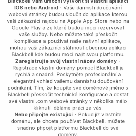
Blackbell
vám umožní vytvořit si vlastní aplikaci
IOS nebo Android
-
Vaše dannish doučování
webové stránky budou sloučit do aplikace
kterou
vaši zákazníci najdou na Apple App Store nebo na
Google Play a ze které budou moci rezervovat
vaše služby. Nebo můžete také přeskočit
komplikace a používat naše nativní aplikace,
mohou vaši zákazníci stáhnout obecnou aplikaci
Blackbell
kde budou moci najít svou platformu.
Zaregistrujte svůj vlastní název domény
-
Registrace vlastní domény pomocí Blackbell je
rychlá a snadná.
Poskytněte profesionální a
elegantní vzhled vašemu dannishu doučování
podnikání.
Tím, že koupíte své doménové jméno s
Blackbell přeskočit technické konfigurace a dostat
své vlastní .com webové stránky v několika málo
kliknutí, děláme práci za vás.
Nebo připojte existující
- Pokud již vlastníte
doménu, ale chcete používat Blackbell, můžete
snadno připojit platformu Blackbell do své
domény.