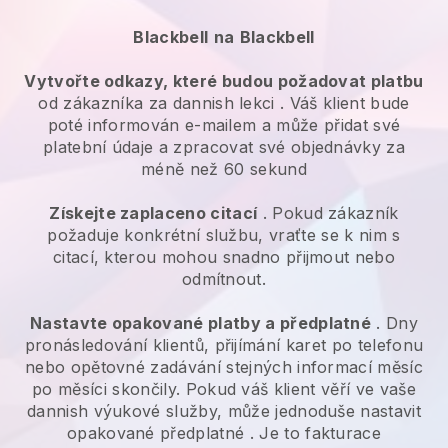
Blackbell
na
Blackbell
Vytvořte odkazy, které budou požadovat platbu
od zákazníka za
dannish lekci
. Váš klient bude
poté informován e-mailem a může přidat své
platební údaje a zpracovat své objednávky za
méně než 60 sekund
Získejte zaplaceno citací
. Pokud zákazník
požaduje konkrétní službu, vraťte se k nim s
citací, kterou mohou snadno přijmout nebo
odmítnout.
Nastavte opakované platby a předplatné
. Dny
pronásledování klientů, přijímání karet po telefonu
nebo opětovné zadávání stejných informací měsíc
po měsíci skončily.
Pokud váš klient věří ve vaše
dannish výukové služby, může jednoduše nastavit
opakované předplatné
. Je to fakturace