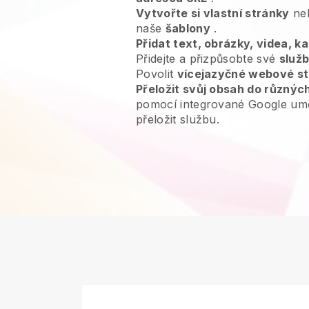
Vytvořte si vlastní stránky
neb
naše
šablony
.
Přidat text, obrázky, videa, k
Přidejte a přizpůsobte své
služ
Povolit
vícejazyčné webové s
Přeložit svůj obsah do různýc
pomocí integrované Google uměl
přeložit službu.