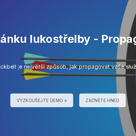
ránku lukostřelby
-
Propag
ackbell je největší způsob, jak propagovat vaše slu
VYZKOUŠEJTE DEMO »
ZAČNĚTE HNED