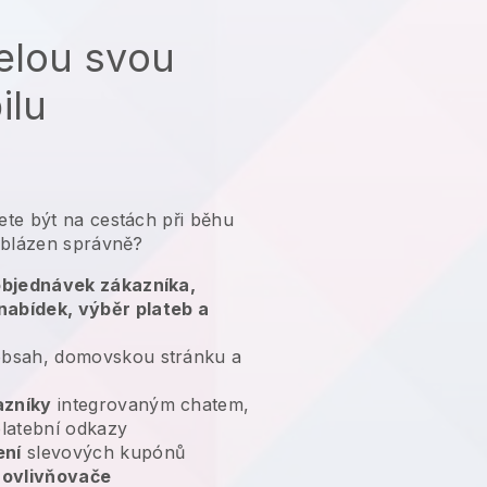
elou svou
ilu
te být na cestách při běhu
 blázen správně?
 objednávek zákazníka,
nabídek, výběr plateb a
bsah, domovskou stránku a
azníky
integrovaným chatem,
platební odkazy
ení
slevových kupónů
 ovlivňovače