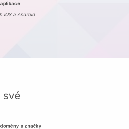
 aplikace
h IOS a Android
a své
, domény a značky