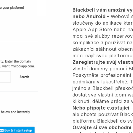
Blackbell
vám umožní vytv
nebo Android
-
Webové s
sloučeny do aplikace
kter
Apple App Store nebo na
moci své služby rezervov
komplikace a používat na
zákazníci stáhnout obecn
moci najít svou platformu
Zaregistrujte svůj vlas
vlastní domény pomocí
B
Poskytněte profesionální
podnikání v lukostřelbě.
T
jméno s Blackbell přeskoč
dostat své vlastní .com 
kliknutí, děláme práci za 
Nebo připojte existující
-
ale chcete používat
Black
platformu
Blackbell
do sv
Osvojte si své obchodní 