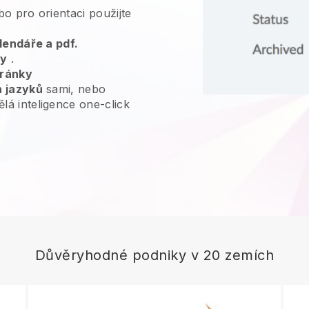
o pro orientaci použijte
alendáře a pdf.
by
.
tránky
h jazyků
sami, nebo
á inteligence one-click
Důvěryhodné podniky v 20 zemích