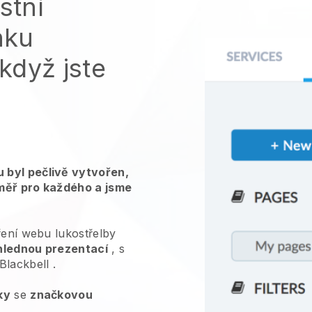
stní
nku
 když jste
 byl pečlivě vytvořen,
měř pro každého a jsme
ření webu lukostřelby
hlednou prezentací
, s
Blackbell
.
ky
se
značkovou