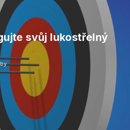
ujte svůj lukostřelný
žby