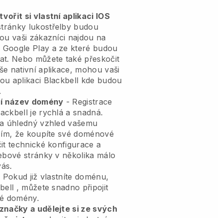
ořit si vlastní aplikaci IOS
tránky lukostřelby budou
ou vaši zákazníci najdou na
 Google Play a ze které budou
at. Nebo můžete také přeskočit
še nativní aplikace, mohou vaši
ou aplikaci
Blackbell
kde budou
.
tní název domény
- Registrace
lackbell
je rychlá a snadná.
 a úhledný vzhled vašemu
ím, že koupíte své doménové
it technické konfigurace a
webové stránky v několika málo
vás.
 Pokud již vlastníte doménu,
bell
, můžete snadno připojit
é domény.
značky a udělejte si ze svých