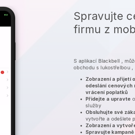
Spravujte c
firmu z mob
S aplikací
Blackbell
,
může
obchodu s lukostřelbou
,
Zobrazení a přijetí
odeslání cenových 
vrácení poplatků
Přidejte a upravte
o
služby
Obsluhujte své zák
vytvořte a odešlete 
Zobrazení a vytvoř
Spravujte kampaně