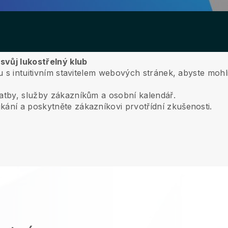
 svůj lukostřelný klub
ubu s intuitivním stavitelem webových stránek, abyste moh
latby, služby zákazníkům a osobní kalendář.
kání a poskytněte zákazníkovi prvotřídní zkušenosti.