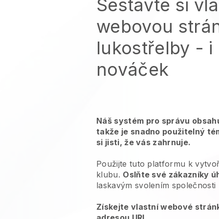
Sestavte si vla
webovou strá
lukostřelby
- i
nováček
Náš systém pro správu obsahu
takže je snadno použitelný té
si jisti, že vás zahrnuje.
Použijte tuto platformu k vytvo
klubu.
Oslňte své zákazníky ú
laskavým svolením společnosti
Získejte vlastní webové strán
adresou URL
.