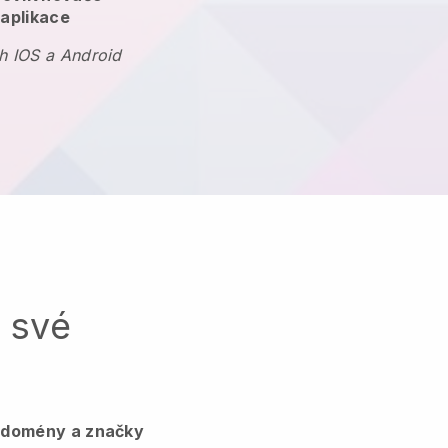
 aplikace
h IOS a Android
a své
, domény a značky