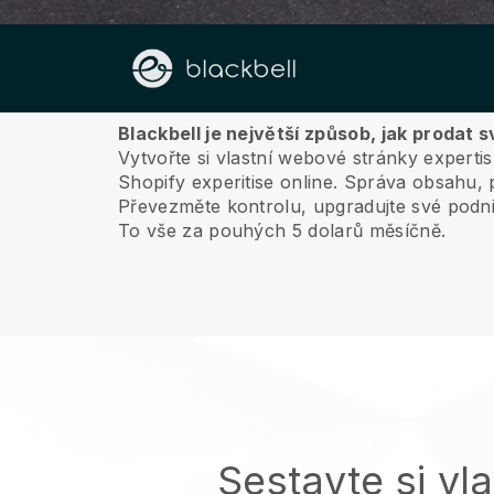
O nás
Blackbell je největší způsob, jak prodat 
Vytvořte si vlastní webové stránky experti
Shopify experitise online.
Správa obsahu, p
Převezměte kontrolu, upgradujte své podni
To vše za pouhých 5 dolarů měsíčně.
Sestavte si vla