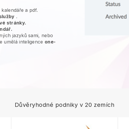
, kalendáře a pdf.
služby
.
vé stránky.
endář.
ných jazyků sami, nebo
e umělá inteligence
one-
Důvěryhodné podniky v 20 zemích