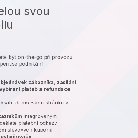
elou svou
ilu
te být on-the-go při provozu
eritise podnikání
,
 objednávek zákazníka, zasílání
vybírání plateb a refundace
bsah, domovskou stránku a
kazníkům
integrovaným
dešlete platební odkazy
ení
slevových kupónů
 ovlivňovače