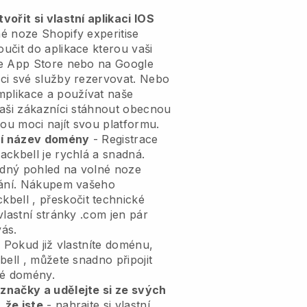
ořit si vlastní aplikaci IOS
é noze Shopify experitise
učit do aplikace
kterou vaši
le App Store nebo na Google
ci své služby rezervovat. Nebo
mplikace a používat naše
vaši zákazníci stáhnout obecnou
u moci najít svou platformu.
tní název domény
- Registrace
lackbell
je rychlá a snadná.
ledný pohled na volné noze
ání.
Nákupem vašeho
ckbell
, přeskočit technické
vlastní stránky .com jen pár
vás.
 Pokud již vlastníte doménu,
bell
, můžete snadno připojit
é domény.
značky a udělejte si ze svých
 že jste
- nahrajte si vlastní