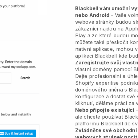
Blackbell vám umožní vytv
nebo Android
-
Vaše voln
webové stránky budou slo
zákazníci najdou na App
Play a ze které budou mo
můžete také přeskočit ko
nativní aplikace, mohou 
aplikaci
Blackbell
kde budo
Zaregistrujte svůj vlas
vlastní domény pomocí
B
Dejte profesionální a úh
Shopify experitise podnik
doménového jména s
Bla
konfigurace a dostat své 
kliknutí, děláme práci za 
Nebo připojte existující
-
ale chcete používat
Black
platformu
Blackbell
do sv
Zvládněte své obchodní 
webových stránek pocit,