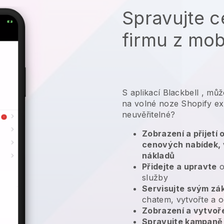
Spravujte c
firmu z mob
S aplikací
Blackbell
,
může
na volné noze Shopify exp
neuvěřitelné?
Zobrazení a přijetí
cenových nabídek, 
nákladů
Přidejte a upravte
o
služby
Servisujte svým zá
chatem, vytvořte a o
Zobrazení a vytvoř
Spravujte kampaně