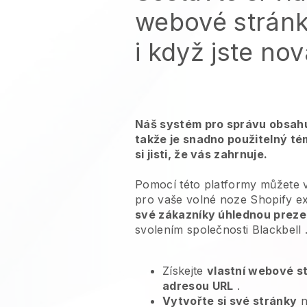
webové stránk
i když jste no
Náš systém pro správu obsahu
takže je snadno použitelný té
si jisti, že vás zahrnuje.
Pomocí této platformy můžete 
pro
vaše volné noze Shopify ex
své zákazníky úhlednou prezen
svolením společnosti
Blackbell
Získejte
vlastní webové s
adresou URL
.
Vytvořte si své stránky
n