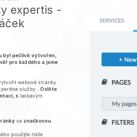
y expertis
-
váček
 byl pečlivě vytvořen,
měř pro každého a jsme
vytvořit webové stránky
peritise služby
.
Oslňte
tací, s
laskavým
.
tránky
se
značkovou
ebo použijte naše