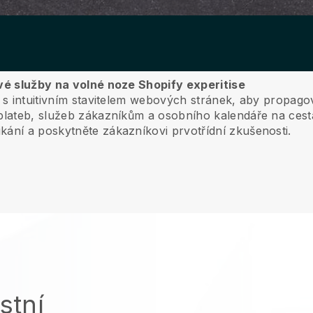
své služby na volné noze Shopify experitise
s s intuitivním stavitelem webových stránek, aby propag
lateb, služeb zákazníkům a osobního kalendáře na cest
kání a poskytněte zákazníkovi prvotřídní zkušenosti.
stní